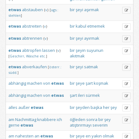
etwas
abstauben
bir
şeyi
aşırmak
{
v
}
[
ugs.:
stehlen
]
etwas
abstreiten
bir
kabul
etmemek
{
v
}
etwas
abtrennen
bir
şeyi
ayırmak
{
v
}
etwas
abtropfen
lassen
bir
şeyin
suyunun
{
v
}
akıtmak
[
Geschirr,
Wäsche
etc.
]
etwas
abverkaufen
bir
şeyi
satmak
[
österr.:
südd.
]
abhängig
machen
von
etwas
bir
şeye
şart
koşmak
abhängig
machen
von
etwas
şart
ileri
sürmek
alles
außer
etwas
bir
şeyden
başka
her
şey
am
Nachmittag
knabbere
ich
öğleden
sonra
bir
şey
gerne
etwas
atıştırırmayı
severim
am
nahesten
an
etwas
bir
şeye
en
yakın
olmak