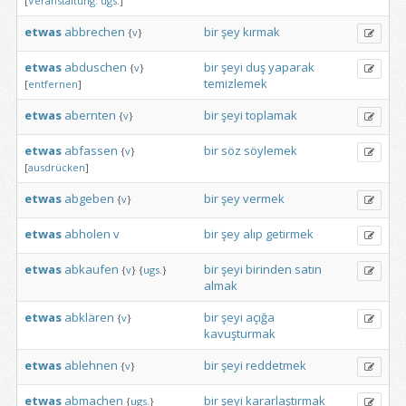
[
Veranstaltung:
ugs.
]
etwas
abbrechen
bir
şey
kırmak
{
v
}
etwas
abduschen
bir
şeyi
duş
yaparak
{
v
}
temizlemek
[
entfernen
]
etwas
abernten
bir
şeyi
toplamak
{
v
}
etwas
abfassen
bir
söz
söylemek
{
v
}
[
ausdrücken
]
etwas
abgeben
bir
şey
vermek
{
v
}
etwas
abholen
v
bir
şey
alıp
getirmek
etwas
abkaufen
bir
şeyi
birinden
satın
{
v
}
{
ugs.
}
almak
etwas
abklären
bir
şeyi
açığa
{
v
}
kavuşturmak
etwas
ablehnen
bir
şeyi
reddetmek
{
v
}
etwas
abmachen
bir
şeyi
kararlaştırmak
{
ugs.
}