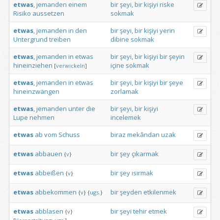
etwas
,
jemanden
einem
bir
şeyi,
bir
kişiyi
riske
Risiko
aussetzen
sokmak
etwas
,
jemanden
in
den
bir
şeyi,
bir
kişiyi
yerin
Untergrund
treiben
dibine
sokmak
etwas
,
jemanden
in
etwas
bir
şeyi,
bir
kişiyi
bir
şeyin
hineinziehen
içine
sokmak
[
verwickeln
]
etwas
,
jemanden
in
etwas
bir
şeyi,
bir
kişiyi
bir
şeye
hineinzwängen
zorlamak
etwas
,
jemanden
unter
die
bir
şeyi,
bir
kişiyi
Lupe
nehmen
incelemek
etwas
ab
vom
Schuss
biraz
mekândan
uzak
etwas
abbauen
bir
şey
çıkarmak
{
v
}
etwas
abbeißen
bir
şey
ısırmak
{
v
}
etwas
abbekommen
bir
şeyden
etkilenmek
{
v
}
{
ugs.
}
etwas
abblasen
bir
şeyi
tehir
etmek
{
v
}