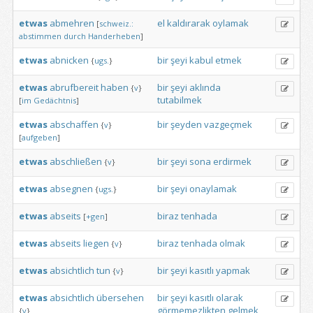
etwas
abmehren
el
kaldırarak
oylamak
[
schweiz.:
abstimmen
durch
Handerheben
]
etwas
abnicken
bir
şeyi
kabul
etmek
{
ugs.
}
etwas
abrufbereit
haben
bir
şeyi
aklında
{
v
}
tutabilmek
[
im
Gedächtnis
]
etwas
abschaffen
bir
şeyden
vazgeçmek
{
v
}
[
aufgeben
]
etwas
abschließen
bir
şeyi
sona
erdirmek
{
v
}
etwas
absegnen
bir
şeyi
onaylamak
{
ugs.
}
etwas
abseits
biraz
tenhada
[
+gen
]
etwas
abseits
liegen
biraz
tenhada
olmak
{
v
}
etwas
absichtlich
tun
bir
şeyi
kasıtlı
yapmak
{
v
}
etwas
absichtlich
übersehen
bir
şeyi
kasıtlı
olarak
görmemezlikten
gelmek
{
v
}