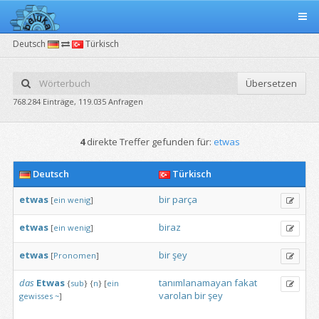
Deutsch
Türkisch
Übersetzen
768.284 Einträge, 119.035 Anfragen
4
direkte Treffer gefunden für:
etwas
Deutsch
Türkisch
etwas
bir
parça
[
ein
wenig
]
etwas
biraz
[
ein
wenig
]
etwas
bir
şey
[
Pronomen
]
das
Etwas
tanımlanamayan
fakat
{
sub
}
{
n
}
[
ein
varolan
bir
şey
gewisses
~
]