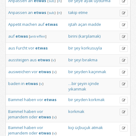
Anpassen
an
etwas
bir
şeye
ayak
uydurma
{
sub
}
{
n
}
Anpassen
an
etwas
takip
etme
{
sub
}
{
n
}
Appetit
machen
auf
etwas
iştah
açan
madde
auf
etwas
birini
(karşılamak)
[
antreffen
]
aus
Furcht
vor
etwas
bir
şey
korkusuyla
aussteigen
aus
etwas
bir
şeyi
bırakma
{
v
}
ausweichen
vor
etwas
bir
şeyden
kaçınmak
{
v
}
baden
in
etwas
…bir
şeyin
içinde
{
v
}
yıkanmak
Bammel
haben
vor
etwas
bir
şeyden
korkmak
Bammel
haben
vor
korkmak
jemandem
oder
etwas
{
v
}
Bammel
haben
vor
kıçı
üçbuçuk
atmak
jemandem
oder
etwas
{
v
}