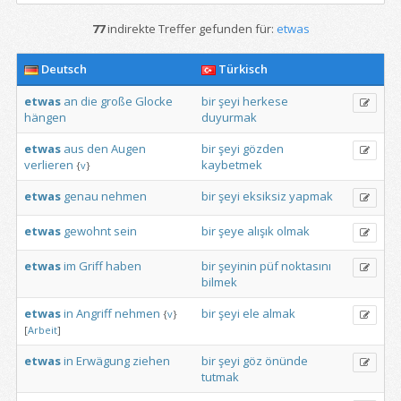
77
indirekte Treffer gefunden für:
etwas
Deutsch
Türkisch
etwas
an
die
große
Glocke
bir
şeyi
herkese
hängen
duyurmak
etwas
aus
den
Augen
bir
şeyi
gözden
verlieren
kaybetmek
{
v
}
etwas
genau
nehmen
bir
şeyi
eksiksiz
yapmak
etwas
gewohnt
sein
bir
şeye
alışık
olmak
etwas
im
Griff
haben
bir
şeyinin
püf
noktasını
bilmek
etwas
in
Angriff
nehmen
bir
şeyi
ele
almak
{
v
}
[
Arbeit
]
etwas
in
Erwägung
ziehen
bir
şeyi
göz
önünde
tutmak