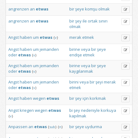
angrenzen
an
etwas
bir
şeye
komşu
olmak
angrenzen
an
etwas
bir
şey
ile
ortak
sınırı
olmak
Angst
haben
um
etwas
merak
etmek
{
v
}
Angst
haben
um
jemanden
birine
veya
bir
şeye
oder
etwas
endişe
etmek
{
v
}
Angst
haben
um
jemanden
birine
veya
bir
şeye
oder
etwas
kaygılanmak
{
v
}
Angst
haben
um
jemanden
birini
veya
bir
şeyi
merak
oder
etwas
etmek
{
v
}
Angst
haben
wegen
etwas
bir
şey
için
korkmak
Angst
kriegen
wegen
etwas
bi
şey
nedeniyle
korkuya
kapılmak
{
v
}
Anpassen
an
etwas
bir
şeye
uydurma
{
sub
}
{
n
}