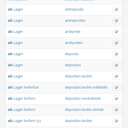
ab
Lager
antrepoda
ab
Lager
antrepodan
ab
Lager
ardiyede
ab
Lager
ardiyeden
ab
Lager
depoda
ab
Lager
depodan
ab
Lager
depodan
teslim
ab
Lager
lieferbar
depodan
teslim
edilebilir
ab
Lager
liefern
depodan
sevketmek
ab
Lager
liefern
depodan
teslim
etmek
ab
Lager
liefern
depodan
teslim
{
v
}