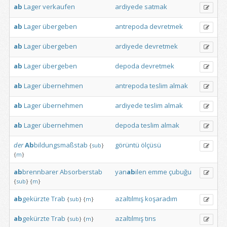
ab
Lager
verkaufen
ardiyede
satmak
ab
Lager
übergeben
antrepoda
devretmek
ab
Lager
übergeben
ardiyede
devretmek
ab
Lager
übergeben
depoda
devretmek
ab
Lager
übernehmen
antrepoda
teslim
almak
ab
Lager
übernehmen
ardiyede
teslim
almak
ab
Lager
übernehmen
depoda
teslim
almak
der
Ab
bildungsmaßstab
görüntü
ölçüsü
{
sub
}
{
m
}
ab
brennbarer
Absorberstab
yan
ab
ilen
emme
çubuğu
{
sub
}
{
m
}
ab
gekürzte
Trab
azaltılmış
koşaradım
{
sub
}
{
m
}
ab
gekürzte
Trab
azaltılmış
tırıs
{
sub
}
{
m
}