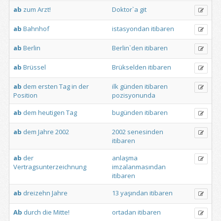
ab
zum
Arzt!
Doktor`a
git
ab
Bahnhof
istasyondan
itibaren
ab
Berlin
Berlin`den
itibaren
ab
Brüssel
Brükselden
itibaren
ab
dem
ersten
Tag
in
der
ilk
günden
itibaren
Position
pozisyonunda
ab
dem
heutigen
Tag
bugünden
itibaren
ab
dem
Jahre
2002
2002
senesinden
itibaren
ab
der
anlaşma
Vertragsunterzeichnung
imzalanmasından
itibaren
ab
dreizehn
Jahre
13
yaşından
itibaren
Ab
durch
die
Mitte!
ortadan
itibaren