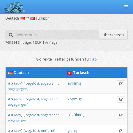
Deutsch
Türkisch
Übersetzen
768.284 Einträge, 183.941 Anfragen
8
direkte Treffer gefunden für:
ab
Deutsch
Türkisch
ab
ayrılmış
{
adv
}
[
losgelöst,
abgetrennt,
abgegangen
]
ab
kopmuş
{
adv
}
[
losgelöst,
abgetrennt,
abgegangen
]
ab
çözülmüş
{
adv
}
[
losgelöst,
abgetrennt,
abgegangen
]
ab
gitmiş
{
adv
}
[
weg,
fort,
entfernt
]