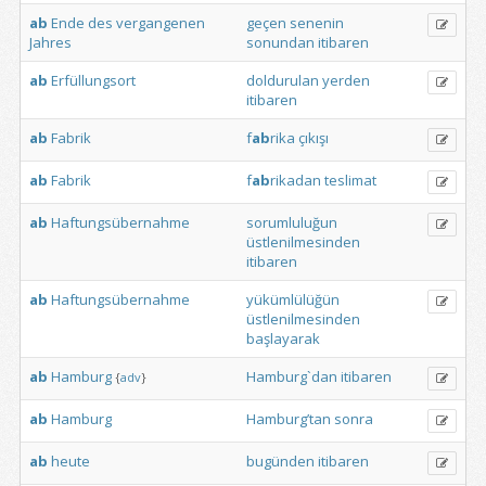
ab
Ende
des
vergangenen
geçen
senenin
Jahres
sonundan
itibaren
ab
Erfüllungsort
doldurulan
yerden
itibaren
ab
Fabrik
f
ab
rika
çıkışı
ab
Fabrik
f
ab
rikadan
teslimat
ab
Haftungsübernahme
sorumluluğun
üstlenilmesinden
itibaren
ab
Haftungsübernahme
yükümlülüğün
üstlenilmesinden
başlayarak
ab
Hamburg
Hamburg`dan
itibaren
{
adv
}
ab
Hamburg
Hamburg’tan
sonra
ab
heute
bugünden
itibaren