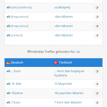
ab
uzaklaşmış
{
adv
}
[
entfernt
]
ab
-dan
itibaren
[
Präposition
]
ab
-den
itibaren
[
Präposition
]
ab
-den
itibaren
[
zeitlich
]
77
indirekte Treffer gefunden für:
ab
Deutsch
Türkisch
ab
...
Euro
...
Avro`dan
başlayan
fiyatlarla
ab
15.
Mai
15
Mayıs’tan
ab
18
Jahre
18
yaşından
itibaren
ab
7
Euro
7
Avro`dan
itibaren