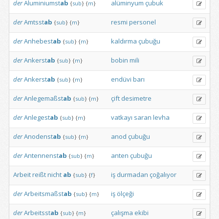
der
Aluminiumst
ab
alüminyum
çubuk
{
sub
}
{
m
}
der
Amtsst
ab
resmi
personel
{
sub
}
{
m
}
der
Anhebest
ab
kaldırma
çubuğu
{
sub
}
{
m
}
der
Ankerst
ab
bobin
mili
{
sub
}
{
m
}
der
Ankerst
ab
endüvi
barı
{
sub
}
{
m
}
der
Anlegemaßst
ab
çift
desimetre
{
sub
}
{
m
}
der
Anlegest
ab
vatkayı
saran
levha
{
sub
}
{
m
}
der
Anodenst
ab
anod
çubuğu
{
sub
}
{
m
}
der
Antennenst
ab
anten
çubuğu
{
sub
}
{
m
}
Arbeit
reißt
nicht
ab
iş
durmadan
çoğalıyor
{
sub
}
{
f
}
der
Arbeitsmaßst
ab
iş
ölçeği
{
sub
}
{
m
}
der
Arbeitsst
ab
çalışma
ekibi
{
sub
}
{
m
}