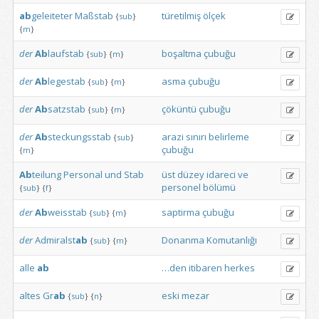
ab
geleiteter
Maßstab
türetilmiş
ölçek
{
sub
}
{
m
}
der
Ab
laufstab
boşaltma
çubuğu
{
sub
}
{
m
}
der
Ab
legestab
asma
çubuğu
{
sub
}
{
m
}
der
Ab
satzstab
çöküntü
çubuğu
{
sub
}
{
m
}
der
Ab
steckungsstab
arazi
sınırı
belirleme
{
sub
}
çubuğu
{
m
}
Ab
teilung
Personal
und
Stab
üst
düzey
idareci
ve
personel
bölümü
{
sub
}
{
f
}
der
Ab
weisstab
saptirma
çubuğu
{
sub
}
{
m
}
der
Admiralst
ab
Donanma
Komutanlığı
{
sub
}
{
m
}
alle
ab
…den
itibaren
herkes
altes
Gr
ab
eski
mezar
{
sub
}
{
n
}