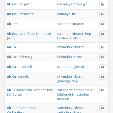
Ab
ins
Bett
jetzt!
hemen
yatmaya
git!
Ab
ins
Bett
mit
dir!
yatmaya
git!
ab
jetzt
şu
andan
itibaren
Ab
jetzt
schießt
du
immer
so!
şu
andan
itibaren
hep
böyle
atacaksın
{
ugs.
}
ab
Kai
rıhtımdan
itibaren
ab
Kai
Lieferung
rıhtımdan
teslim
ab
Kai
unverzollt
iskeleden
gümrüksüz
ab
Kai
verzollt
rıhtımdan
itibaren
gümrüğe
t
ab
i
ab
Kenntnis
von
Schaden
und
zararın
ve
zarar
verenin
Schädiger
bilgilendirilmesinden
itibaren
ab
Laderampe
des
satıcının
yükleme
Verkäufers
setinden
itibaren