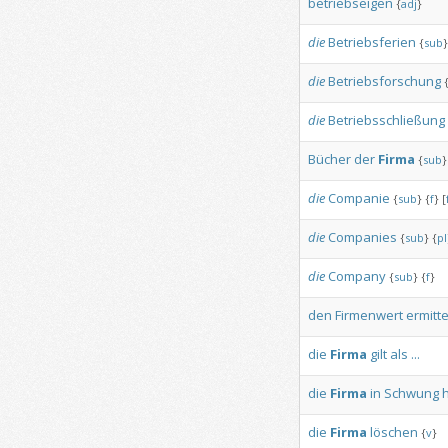
betriebseigen
{
adj
}
die
Betriebsferien
{
sub
}
die
Betriebsforschung
die
Betriebsschließung
Bücher
der
Firma
{
sub
}
die
Companie
{
sub
}
{
f
}
[
die
Companies
{
sub
}
{
pl
die
Company
{
sub
}
{
f
}
den
Firmenwert
ermitte
die
Firma
gilt
als
...
die
Firma
in
Schwung
h
die
Firma
löschen
{
v
}