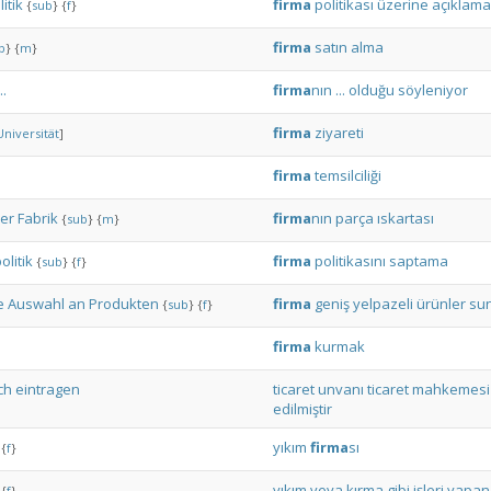
itik
firma
politikası
üzerine
açıklama
{
sub
}
{
f
}
firma
satın
alma
b
}
{
m
}
..
firma
nın
...
olduğu
söyleniyor
firma
ziyareti
Universität
]
firma
temsilciliği
er
Fabrik
firma
nın
parça
ıskartası
{
sub
}
{
m
}
litik
firma
politikasını
saptama
{
sub
}
{
f
}
e
Auswahl
an
Produkten
firma
geniş
yelpazeli
ürünler
su
{
sub
}
{
f
}
firma
kurmak
ch
eintragen
ticaret
unvanı
ticaret
mahkemesi
edilmiştir
yıkım
firma
sı
{
f
}
yıkım
veya
kırma
gibi
işleri
yapan
{
f
}