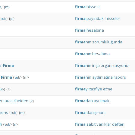
firma
hissesi
b
}
{
m
}
firma
payındaki
hisseler
{
sub
}
{
pl
}
firma
hesabına
firma
nın
sorumluluğunda
firma
nın
hesabına
r
Firma
firma
nın
inşa
organizasyonu
Firma
firma
nın
aydınlatma
raporu
{
sub
}
{
m
}
firma
yı
tasfiye
etme
ub
}
{
f
}
en
ausscheiden
firma
dan
ayrılmak
{
v
}
mens
firma
danışmanı
{
sub
}
{
m
}
h
firma
sabit
varlıklar
defteri
{
sub
}
{
n
}