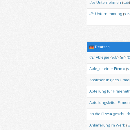
das
Unternehmen
{
sub
die
Unternehmung
{
sub
Deutsch
der
Ableger
{
sub
}
{
m
}
[
Z
Ableger
einer
Firma
{
s
Absicherung
des
Firme
Abteilung
für
Firmeneth
Abteilungsleiter
Firmen
an
die
Firma
geschuld
Anlieferung
im
Werk
{
s