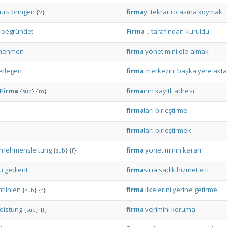
urs
bringen
firma
yı
tekrar
rotasına
koymak
{
v
}
begründet
Firma
...tarafından
kuruldu
nehmen
firma
yönetimini
ele
almak
erlegen
firma
merkezini
başka
yere
akt
Firma
firma
nın
kayıtlı
adresi
{
sub
}
{
m
}
firma
ları
birleştirme
firma
ları
birleştirmek
rnehmensleitung
firma
yönetiminin
kararı
{
sub
}
{
f
}
u
gedient
firma
sına
sadık
hizmet
etti
tlinien
firma
ilkelerini
yerine
getirme
{
sub
}
{
f
}
leistung
firma
verimini
koruma
{
sub
}
{
f
}