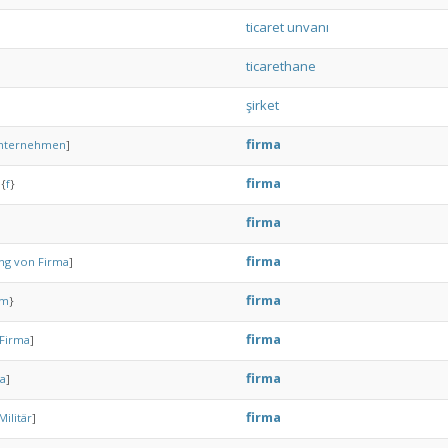
ticaret
unvanı
ticarethane
şirket
firma
nternehmen
]
firma
{
f
}
firma
firma
ng
von
Firma
]
firma
m
}
firma
Firma
]
firma
a
]
firma
Militär
]