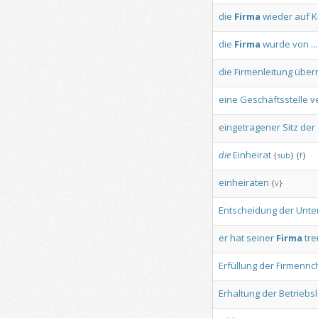
die
Firma
wieder
auf
K
die
Firma
wurde
von
...
die
Firmenleitung
über
eine
Geschäftsstelle
v
eingetragener
Sitz
der
die
Einheirat
{
sub
}
{
f
}
einheiraten
{
v
}
Entscheidung
der
Unte
er
hat
seiner
Firma
tre
Erfüllung
der
Firmenrich
Erhaltung
der
Betriebs