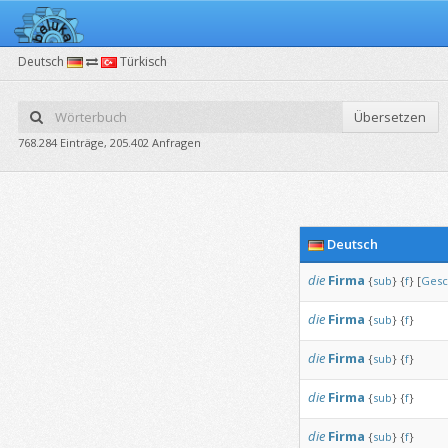
Deutsch
Türkisch
Übersetzen
768.284 Einträge, 205.402 Anfragen
Deutsch
die
Firma
{
sub
}
{
f
}
[
Gesc
die
Firma
{
sub
}
{
f
}
die
Firma
{
sub
}
{
f
}
die
Firma
{
sub
}
{
f
}
die
Firma
{
sub
}
{
f
}