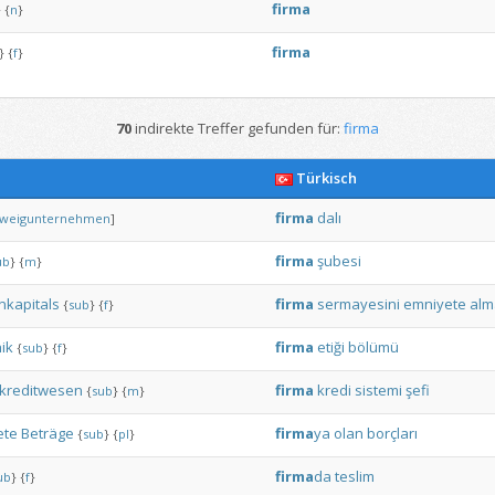
firma
}
{
n
}
firma
}
{
f
}
70
indirekte Treffer gefunden für:
firma
Türkisch
firma
dalı
weigunternehmen
]
firma
şubesi
ub
}
{
m
}
nkapitals
firma
sermayesini
emniyete
alm
{
sub
}
{
f
}
ik
firma
etiği
bölümü
{
sub
}
{
f
}
kreditwesen
firma
kredi
sistemi
şefi
{
sub
}
{
m
}
ete
Beträge
firma
ya
olan
borçları
{
sub
}
{
pl
}
firma
da
teslim
ub
}
{
f
}