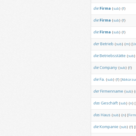
die
Firma
{
sub
}
{
f
}
die
Firma
{
sub
}
{
f
}
die
Firma
{
sub
}
{
f
}
der
Betrieb
{
sub
}
{
m
}
[
U
die
Betriebsstätte
{
sub
}
die
Company
{
sub
}
{
f
}
die
Fa.
{
sub
}
{
f
}
[
Abkürzu
der
Firmenname
{
sub
}
{
das
Geschäft
{
sub
}
{
n
}
[
das
Haus
{
sub
}
{
n
}
[
Firm
die
Kompanie
{
sub
}
{
f
}
[