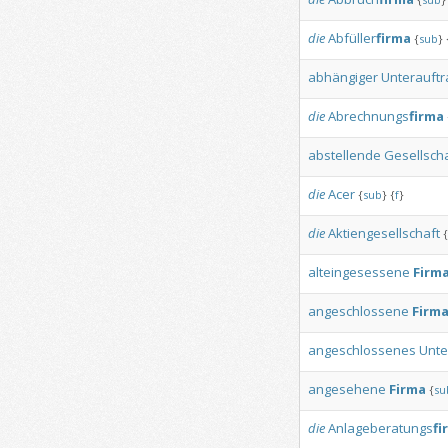
die
Abfüller
firma
{
sub
}
abhängiger
Unterauft
die
Abrechnungs
firma
abstellende
Gesellscha
die
Acer
{
sub
}
{
f
}
die
Aktiengesellschaft
{
alteingesessene
Firm
angeschlossene
Firm
angeschlossenes
Unt
angesehene
Firma
{
su
die
Anlageberatungs
fi