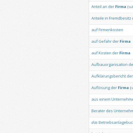
Anteil
an
der
Firma
{
su
Anteile
in
Fremdbesitz
auf
Firmenkosten
auf
Gefahr
der
Firma
auf
Kosten
der
Firma
Aufbauorganisation
de
Aufklärungsbericht
der
Auflösung
der
Firma
{
s
aus
einem
Unternehm
Berater
des
Unterneh
das
Betriebsanlagebuc