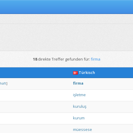
18
direkte Treffer gefunden für:
firma
Türkisch
firma
häft
]
işletme
kuruluş
kurum
müessese