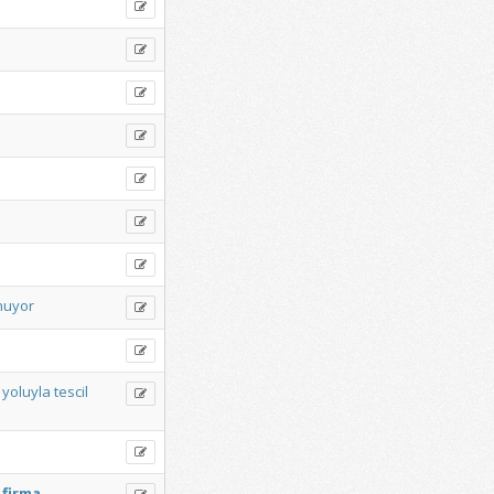
nuyor
yoluyla
tescil
firma