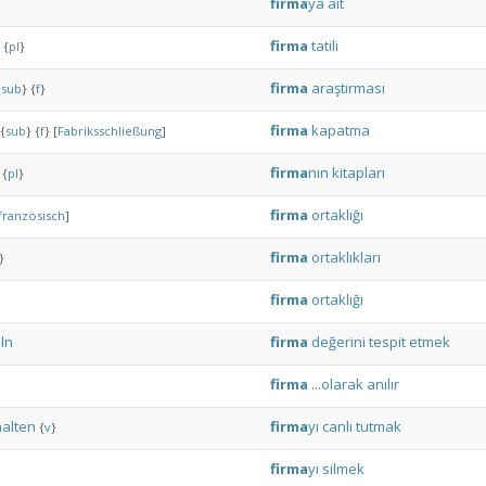
firma
ya
ait
firma
tatili
{
pl
}
firma
araştırması
{
sub
}
{
f
}
firma
kapatma
{
sub
}
{
f
}
[
Fabriksschließung
]
firma
nın
kitapları
{
pl
}
firma
ortaklığı
französisch
]
firma
ortaklıkları
}
firma
ortaklığı
ln
firma
değerini
tespit
etmek
firma
...olarak
anılır
alten
firma
yı
canlı
tutmak
{
v
}
firma
yı
silmek