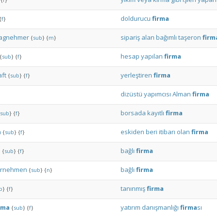
doldurucu
firma
{
f
}
ragnehmer
sipariş
alan
bağımlı
taşeron
firm
{
sub
}
{
m
}
hesap
yapılan
firma
{
sub
}
{
f
}
ft
yerleştiren
firma
{
sub
}
{
f
}
dizüstü
yapımcısı
Alman
firma
borsada
kayıtlı
firma
sub
}
{
f
}
a
eskiden
beri
itibarı
olan
firma
{
sub
}
{
f
}
a
bağlı
firma
{
sub
}
{
f
}
ernehmen
bağlı
firma
{
sub
}
{
n
}
tanınmış
firma
b
}
{
f
}
rma
yatırım
danışmanlığı
firma
sı
{
sub
}
{
f
}