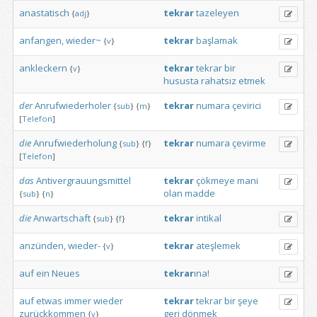
anastatisch
tekrar
tazeleyen
{
adj
}
anfangen,
wieder~
tekrar
başlamak
{
v
}
ankleckern
tekrar
tekrar
bir
{
v
}
hususta
rahatsız
etmek
der
Anrufwiederholer
tekrar
numara
çevirici
{
sub
}
{
m
}
[
Telefon
]
die
Anrufwiederholung
tekrar
numara
çevirme
{
sub
}
{
f
}
[
Telefon
]
das
Antivergrauungsmittel
tekrar
çökmeye
mani
olan
madde
{
sub
}
{
n
}
die
Anwartschaft
tekrar
intikal
{
sub
}
{
f
}
anzünden,
wieder-
tekrar
ateşlemek
{
v
}
auf
ein
Neues
tekrar
ına!
auf
etwas
immer
wieder
tekrar
tekrar
bir
şeye
zurückkommen
geri
dönmek
{
v
}