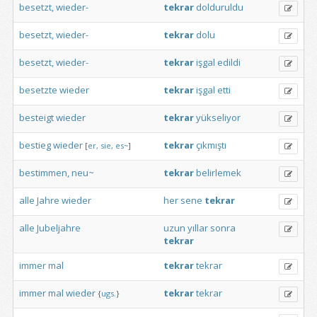
besetzt,
wieder-
tekrar
dolduruldu
besetzt,
wieder-
tekrar
dolu
besetzt,
wieder-
tekrar
işgal
edildi
besetzte
wieder
tekrar
işgal
etti
besteigt
wieder
tekrar
yükseliyor
bestieg
wieder
tekrar
çıkmıştı
[
er,
sie,
es~
]
bestimmen,
neu~
tekrar
belirlemek
alle
Jahre
wieder
her
sene
tekrar
alle
Jubeljahre
uzun
yıllar
sonra
tekrar
immer
mal
tekrar
tekrar
immer
mal
wieder
tekrar
tekrar
{
ugs.
}