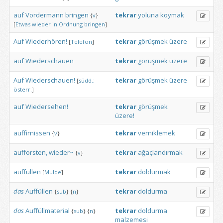
auf
Vordermann
bringen
tekrar
yoluna
koymak
{
v
}
[
Etwas
wieder
in
Ordnung
bringen
]
Auf
Wiederhören!
tekrar
görüşmek
üzere
[
Telefon
]
auf
Wiederschauen
tekrar
görüşmek
üzere
Auf
Wiederschauen!
tekrar
görüşmek
üzere
[
südd.:
österr.
]
auf
Wiedersehen!
tekrar
görüşmek
üzere!
auffirnissen
tekrar
verniklemek
{
v
}
aufforsten,
wieder~
tekrar
ağaçlandırmak
{
v
}
auffüllen
tekrar
doldurmak
[
Mulde
]
das
Auffüllen
tekrar
doldurma
{
sub
}
{
n
}
das
Auffüllmaterial
tekrar
doldurma
{
sub
}
{
n
}
malzemesi