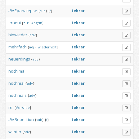
die
Epanalepse
tekrar
{
sub
}
{
f
}
erneut
tekrar
[
z.
B.
Angriff
]
hinwieder
tekrar
{
adv
}
mehrfach
tekrar
{
adj
}
[
wiederholt
]
neuerdings
tekrar
{
adv
}
noch
mal
tekrar
nochmal
tekrar
{
adv
}
nochmals
tekrar
{
adv
}
re-
tekrar
[
Vorsilbe
]
die
Repetition
tekrar
{
sub
}
{
f
}
wieder
tekrar
{
adv
}