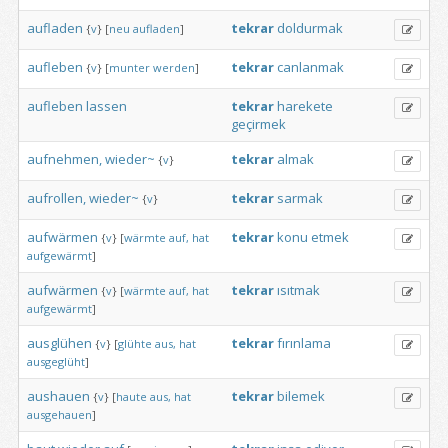
aufladen
tekrar
doldurmak
{
v
}
[
neu
aufladen
]
aufleben
tekrar
canlanmak
{
v
}
[
munter
werden
]
aufleben
lassen
tekrar
harekete
geçirmek
aufnehmen,
wieder~
tekrar
almak
{
v
}
aufrollen,
wieder~
tekrar
sarmak
{
v
}
aufwärmen
tekrar
konu
etmek
{
v
}
[
wärmte
auf,
hat
aufgewärmt
]
aufwärmen
tekrar
ısıtmak
{
v
}
[
wärmte
auf,
hat
aufgewärmt
]
ausglühen
tekrar
fırınlama
{
v
}
[
glühte
aus,
hat
ausgeglüht
]
aushauen
tekrar
bilemek
{
v
}
[
haute
aus,
hat
ausgehauen
]