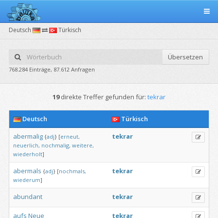
Deutsch
Türkisch
Übersetzen
768.284 Einträge, 87.612 Anfragen
19
direkte Treffer gefunden für:
tekrar
Deutsch
Türkisch
abermalig
tekrar
{
adj
}
[
erneut,
neuerlich,
nochmalig,
weitere,
wiederholt
]
abermals
tekrar
{
adj
}
[
nochmals,
wiederum
]
abundant
tekrar
aufs
Neue
tekrar