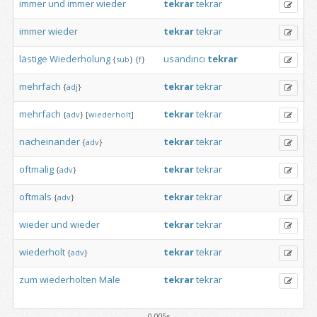
immer
und
immer
wieder
tekrar
tekrar
immer
wieder
tekrar
tekrar
lästige
Wiederholung
usandırıcı
tekrar
{
sub
}
{
f
}
mehrfach
tekrar
tekrar
{
adj
}
mehrfach
tekrar
tekrar
{
adv
}
[
wiederholt
]
nacheinander
tekrar
tekrar
{
adv
}
oftmalig
tekrar
tekrar
{
adv
}
oftmals
tekrar
tekrar
{
adv
}
wieder
und
wieder
tekrar
tekrar
wiederholt
tekrar
tekrar
{
adv
}
zum
wiederholten
Male
tekrar
tekrar
0.005s