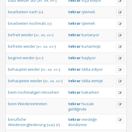
baut
wieder
auf
tekrar
inşa
ediyor
[
er,
sie,
es~
]
bearbeiten
nach
tekrar
işlemek
{
v
}
bearbeiten
nochmals
tekrar
işlemek
{
v
}
befreit
wieder
tekrar
kurtarıyor
[
er,
sie,
es~
]
befreite
wieder
tekrar
kurtarmıştı
[
er,
sie,
es~
]
beginnt
wieder
tekrar
başlıyor
[
es~
]
behauptet
wieder
tekrar
iddia
ediyor
[
er,
sie,
es~
]
behauptete
wieder
tekrar
iddia
etmişti
[
er,
sie,
es~
]
beim
nochmaligen
Hinsehen
tekrar
bakarken
beim
Wiedereintreten
tekrar
husule
geldiğinde
berufliche
tekrar
mesleğe
Wiedereingliederung
döndürme
{
sub
}
{
f
}