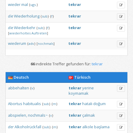
wieder
mal
tekrar
{
ugs.
}
die
Wiederholung
tekrar
{
sub
}
{
f
}
die
Wiederkehr
tekrar
{
sub
}
{
f
}
[
wiederholtes
Auftreten
]
wiederum
tekrar
{
adv
}
[
nochmals
]
66
indirekte Treffer gefunden für:
tekrar
Deutsch
Türkisch
abbehalten
tekrar
yerine
{
v
}
koymamak
Abortus
habitualis
tekrar
hatalı
doğum
{
sub
}
{
m
}
abspielen,
nochmals~
tekrar
çalmak
{
v
}
der
Alkoholrückfall
tekrar
alkole
başlama
{
sub
}
{
m
}