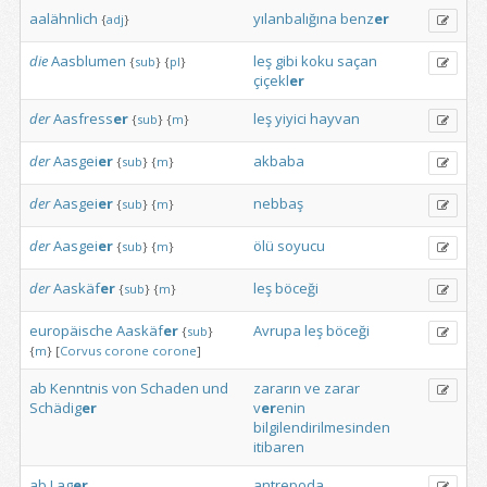
aalähnlich
yılanbalığına
benz
er
{
adj
}
die
Aasblumen
leş
gibi
koku
saçan
{
sub
}
{
pl
}
çiçekl
er
der
Aasfress
er
leş
yiyici
hayvan
{
sub
}
{
m
}
der
Aasgei
er
akbaba
{
sub
}
{
m
}
der
Aasgei
er
nebbaş
{
sub
}
{
m
}
der
Aasgei
er
ölü
soyucu
{
sub
}
{
m
}
der
Aaskäf
er
leş
böceği
{
sub
}
{
m
}
europäische
Aaskäf
er
Avrupa
leş
böceği
{
sub
}
{
m
}
[
Corvus
corone
corone
]
ab
Kenntnis
von
Schaden
und
zararın
ve
zarar
Schädig
er
v
er
enin
bilgilendirilmesinden
itibaren
ab
Lag
er
antrepoda