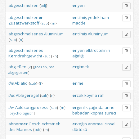
abgeschmolzen
er
iyen
{
adj
}
abgeschmolzen
er
er
itilmiş
yedek
ham
Zusatzwerkstoff
madde
{
sub
}
{
m
}
abgeschmolzenes
Aluminium
er
itilmiş
Aluminyum
{
sub
}
{
n
}
abgeschmolzenes
er
iyen
elktrot
telinin
K
er
ndrahtgewicht
ağırlığı
{
sub
}
{
n
}
abgießen
er
gitmek
{
v
}
[
goss
ab,
hat
abgegossen
]
die
Ablatio
er
ime
{
sub
}
{
f
}
das
Ableg
er
egal
er
zak
koyma
rafı
{
sub
}
{
n
}
der
Ablösungprozess
er
genlik
çağında
anne
{
sub
}
{
m
}
babadan
kopma
süreci
[
psychologisch
]
abnorm
er
Geschlechtstrieb
er
keğin
anormal
cinsel
des
Mannes
dürtüsü
{
sub
}
{
m
}