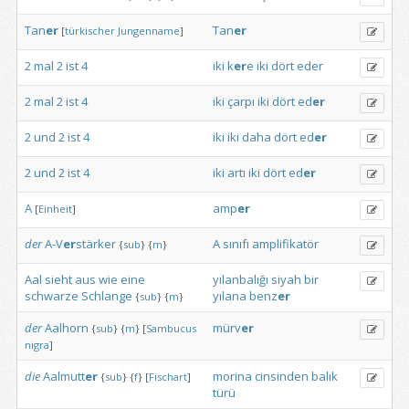
Tan
er
Tan
er
[
türkischer
Jungenname
]
2
mal
2
ist
4
iki
k
er
e
iki
dört
eder
2
mal
2
ist
4
iki
çarpı
iki
dört
ed
er
2
und
2
ist
4
iki
iki
daha
dört
ed
er
2
und
2
ist
4
iki
artı
iki
dört
ed
er
A
amp
er
[
Einheit
]
der
A-V
er
stärker
A
sınıfı
amplifikatör
{
sub
}
{
m
}
Aal
sieht
aus
wie
eine
yılanbalığı
siyah
bir
schwarze
Schlange
yılana
benz
er
{
sub
}
{
m
}
der
Aalhorn
mürv
er
{
sub
}
{
m
}
[
Sambucus
nigra
]
die
Aalmutt
er
morina
cinsinden
balık
{
sub
}
{
f
}
[
Fischart
]
türü