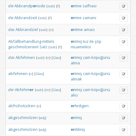
die
Abbrandp
er
iode
er
ime
safhası
{
sub
}
{
f
}
die
Abbrandzeit
er
ime
zamanı
{
sub
}
{
f
}
das
Abbrandziel
er
itme
amacı
{
sub
}
{
n
}
Abfallbehandlung
mittels
er
imiş
tuz
ile
çöp
geschmolzenem
Salz
muamelesi
{
sub
}
{
f
}
das
Abfehmen
er
imiş
cam
köpüğünü
{
sub
}
{
n
}
[
Glas
]
alma
abfehmen
er
imiş
cam
köpüğünü
{
v
}
[
Glas
]
almak
der
Abfehm
er
er
imiş
cam
köpüğünü
{
sub
}
{
m
}
[
Glas
]
alıcı
abfrühstücken
er
ledigen
{
v
}
abgeschmolzen
er
imiş
{
adj
}
abgeschmolzen
er
itilmiş
{
adj
}