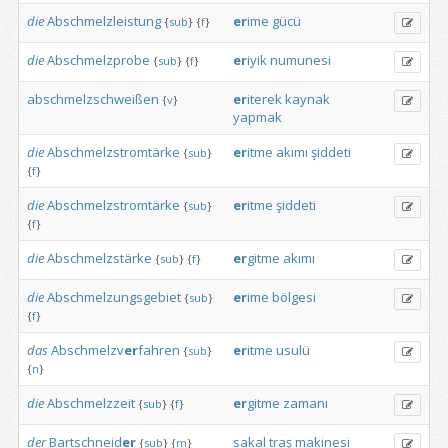
die
Abschmelzleistung
er
ime
gücü
{
sub
}
{
f
}
die
Abschmelzprobe
er
iyik
numunesi
{
sub
}
{
f
}
abschmelzschweißen
er
iterek
kaynak
{
v
}
yapmak
die
Abschmelzstromtärke
er
itme
akımı
şiddeti
{
sub
}
{
f
}
die
Abschmelzstromtärke
er
itme
şiddeti
{
sub
}
{
f
}
die
Abschmelzstärke
er
gitme
akımı
{
sub
}
{
f
}
die
Abschmelzungsgebiet
er
ime
bölgesi
{
sub
}
{
f
}
das
Abschmelzv
er
fahren
er
itme
usulü
{
sub
}
{
n
}
die
Abschmelzzeit
er
gitme
zamanı
{
sub
}
{
f
}
der
Bartschneid
er
sakal
traş
makinesi
{
sub
}
{
m
}