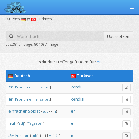
Deutsch
Türkisch
Übersetzen
768.284 Einträge, 80.102 Anfragen
8
direkte Treffer gefunden für:
er
Deutsch
Türkisch
er
kendi
[
Pronomen:
er
selbst
]
er
kendisi
[
Pronomen:
er
selbst
]
einfach
er
Soldat
er
{
sub
}
{
m
}
früh
er
{
adj
}
[
Tageszeit
]
der
Füsili
er
er
{
sub
}
{
m
}
[
Militär
]