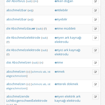
der
Abortivus
er
ken
doğan
{
sub
}
{
m
}
abschmelzbar
er
itilebilir
{
adj
}
abschmelzbar
er
iyebilir
{
adj
}
die
Abschmelzdau
er
er
ime
müddeti
{
sub
}
{
f
}
die
Abschmelzelektrode
er
iyen
ark
kaynağı
{
sub
}
elektrodu
{
f
}
die
Abschmelzelektrode
er
iyici
ark
kaynağı
{
sub
}
elektrodu
{
f
}
das
Abschmelzen
er
ime
{
sub
}
{
n
}
abschmelzen
er
imek
{
v
}
[
schmolz
ab,
ist
abgeschmolzen
]
abschmelzen
er
iterek
dökmek
{
v
}
[
schmolz
ab,
ist
abgeschmolzen
]
abschmelzende
er
iyen
elektrik
ark
Lichtbogenschweißelektrode
kaynağı
elektrodu
{
sub
}
{
f
}