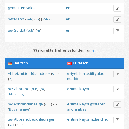
gemein
er
Soldat
er
der
Mann
er
{
sub
}
{
m
}
[
Militär
]
der
Soldat
er
{
sub
}
{
m
}
77
indirekte Treffer gefunden für:
er
Deutsch
Türkisch
Abbeizmittel,
lösendes~
er
iyebilen
asitli
yakıcı
{
sub
}
madde
{
n
}
der
Abbrand
er
itme
kaybı
{
sub
}
{
m
}
[
Metallurgie
]
die
Abbrandanzeige
er
itme
kaybı
gösteren
{
sub
}
{
f
}
ark
lambası
[
Bogenlampe
]
der
Abbrandbeschleunig
er
er
itme
kaybı
hızlandırıcı
{
sub
}
{
m
}