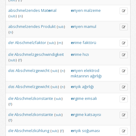
abschmelzendes
Mat
er
ial
er
iyen
malzeme
{
sub
}
{
n
}
abschmelzendes
Produkt
er
iyen
mamul
{
sub
}
{
n
}
der
Abschmelzfaktor
er
ime
faktörü
{
sub
}
{
m
}
die
Abschmelzgeschwindigkeit
er
ime
hızı
{
sub
}
{
f
}
das
Abschmelzgewicht
er
iyen
elektrod
{
sub
}
{
n
}
miktarının
ağırlığı
das
Abschmelzgewicht
er
iyik
ağırlığı
{
sub
}
{
n
}
die
Abschmelzkonstante
er
gime
emsali
{
sub
}
{
f
}
die
Abschmelzkonstante
er
gime
katsayısı
{
sub
}
{
f
}
die
Abschmelzkühlung
er
iyik
soğuması
{
sub
}
{
f
}