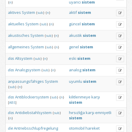
uyarıcı
sistem
{
n
}
aktives
System
aktif
sistem
{
sub
}
{
n
}
aktuelles
System
güncel
sistem
{
sub
}
{
n
}
akustisches
System
akustik
sistem
{
sub
}
{
n
}
allgemeines
System
genel
sistem
{
sub
}
{
n
}
das
Altsystem
eski
sistem
{
sub
}
{
n
}
das
Analogsystem
analog
sistem
{
sub
}
{
n
}
anpassungsfähiges
System
uyumlu
sistem
{
sub
}
{
n
}
das
Antiblockiersystem
kilitlenmeye
karşı
{
sub
}
{
n
}
sistem
[
ABS
]
das
Antidiebstahlsystem
hırsızlığa
karşı
emniyetli
{
sub
}
sistem
{
n
}
die
Antriebsschlupfregelung
otomobil
hareket