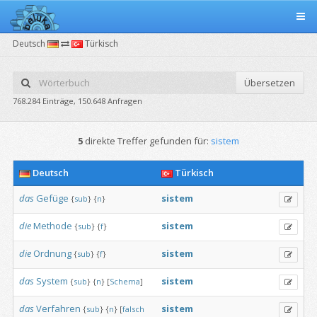
Deutsch
Türkisch
Übersetzen
768.284 Einträge, 150.648 Anfragen
5
direkte Treffer gefunden für:
sistem
Deutsch
Türkisch
das
Gefüge
sistem
{
sub
}
{
n
}
die
Methode
sistem
{
sub
}
{
f
}
die
Ordnung
sistem
{
sub
}
{
f
}
das
System
sistem
{
sub
}
{
n
}
[
Schema
]
das
Verfahren
sistem
{
sub
}
{
n
}
[
falsch