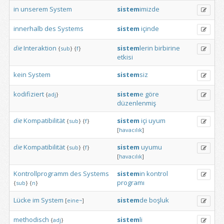
in
unserem
System
sistem
imizde
innerhalb
des
Systems
sistem
içinde
die
Interaktion
sistem
lerin
birbirine
{
sub
}
{
f
}
etkisi
kein
System
sistem
siz
kodifiziert
sistem
e
göre
{
adj
}
düzenlenmiş
die
Kompatibilität
sistem
içi
uyum
{
sub
}
{
f
}
[
havacılık
]
die
Kompatibilität
sistem
uyumu
{
sub
}
{
f
}
[
havacılık
]
Kontrollprogramm
des
Systems
sistem
in
kontrol
programı
{
sub
}
{
n
}
Lücke
im
System
sistem
de
boşluk
[
eine~
]
methodisch
sistem
li
{
adj
}