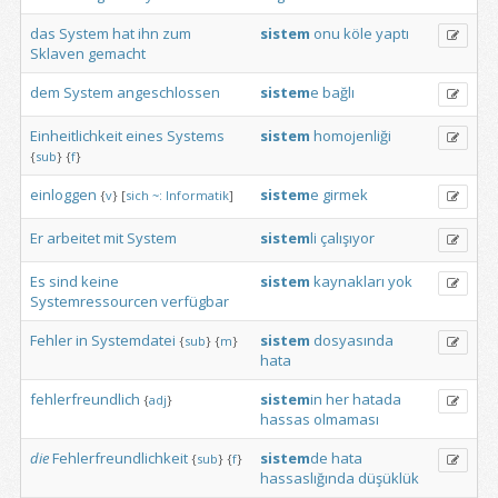
das
System
hat
ihn
zum
sistem
onu
köle
yaptı
Sklaven
gemacht
dem
System
angeschlossen
sistem
e
bağlı
Einheitlichkeit
eines
Systems
sistem
homojenliği
{
sub
}
{
f
}
einloggen
sistem
e
girmek
{
v
}
[
sich
~:
Informatik
]
Er
arbeitet
mit
System
sistem
li
çalışıyor
Es
sind
keine
sistem
kaynakları
yok
Systemressourcen
verfügbar
Fehler
in
Systemdatei
sistem
dosyasında
{
sub
}
{
m
}
hata
fehlerfreundlich
sistem
in
her
hatada
{
adj
}
hassas
olmaması
die
Fehlerfreundlichkeit
sistem
de
hata
{
sub
}
{
f
}
hassaslığında
düşüklük