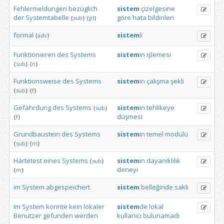
Fehlermeldungen
bezüglich
sistem
çizelgesine
der
Systemtabelle
göre
hata
bildirileri
{
sub
}
{
pl
}
formal
sistem
li
{
adv
}
Funktionieren
des
Systems
sistem
in
işlemesi
{
sub
}
{
n
}
Funktionsweise
des
Systems
sistem
in
çalışma
şekli
{
sub
}
{
f
}
Gefährdung
des
Systems
sistem
in
tehlikeye
{
sub
}
düşmesi
{
f
}
Grundbaustein
des
Systems
sistem
in
temel
modülü
{
sub
}
{
m
}
Härtetest
eines
Systems
sistem
in
dayanıklılık
{
sub
}
deneyi
{
m
}
im
System
abgespeichert
sistem
belleğinde
saklı
Im
System
konnte
kein
lokaler
sistem
de
lokal
Benutzer
gefunden
werden
kullanıcı
bulunamadı