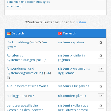
behandelt
und
daher
ausweglos
scheinend
]
77
indirekte Treffer gefunden für:
sistem
Deutsch
Türkisch
die
Abmeldung
sistem
i
kapatma
{
sub
}
{
f
}
[
am
System
]
Abrufen
von
sistem
bildirilerini
Systemmeldungen
çağırma
{
sub
}
{
n
}
Anwendungs-
und
sistem
programlama
Systemprogrammierung
uygulaması
{
sub
}
{
f
}
auf
unsystematische
Weise
sistem
siz
bir
şekilde
ausloggen
sistem
den
çıkmak
{
v
}
[
sich
~
]
benutzerspezifische
sistem
in
kullanıcıya
Gestaltung
des
Systems
özgü
düzenlenmesi