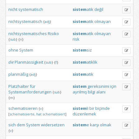
nicht
systematisch
sistem
atik
değil
nichtsystematisch
sistem
atik
olmayan
{
adj
}
nichtsystematisches
Risiko
sistem
atik
olmayan
risk
{
sub
}
{
n
}
ohne
System
sistem
siz
die
Planmässigkeit
sistem
atiklik
{
sub
}
{
f
}
planmäßig
sistem
atik
{
adj
}
Platzhalter
für
sistem
gereksinimi
için
Systemanforderungen
ayrılmış
bilgi
alanı
{
sub
}
{
m
}
schematisieren
sistem
li
bir
biçimde
{
v
}
düzenlemek
[
schematisierte,
hat
schematisiert
]
sich
dem
System
widersetzen
sistem
e
karşı
olmak
{
v
}