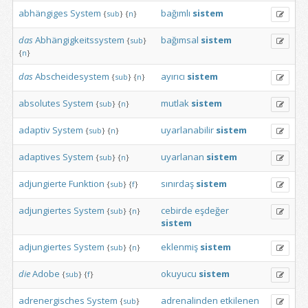
abhängiges
System
bağımlı
sistem
{
sub
}
{
n
}
das
Abhängigkeitssystem
bağımsal
sistem
{
sub
}
{
n
}
das
Abscheidesystem
ayırıcı
sistem
{
sub
}
{
n
}
absolutes
System
mutlak
sistem
{
sub
}
{
n
}
adaptiv
System
uyarlanabilir
sistem
{
sub
}
{
n
}
adaptives
System
uyarlanan
sistem
{
sub
}
{
n
}
adjungierte
Funktion
sınırdaş
sistem
{
sub
}
{
f
}
adjungiertes
System
cebirde
eşdeğer
{
sub
}
{
n
}
sistem
adjungiertes
System
eklenmiş
sistem
{
sub
}
{
n
}
die
Adobe
okuyucu
sistem
{
sub
}
{
f
}
adrenergisches
System
adrenalinden
etkilenen
{
sub
}