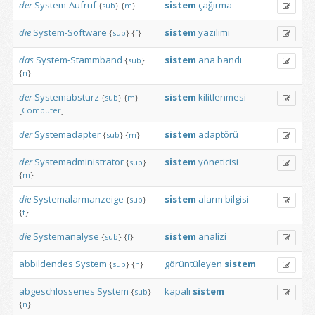
der
System-Aufruf
sistem
çağırma
{
sub
}
{
m
}
die
System-Software
sistem
yazılımı
{
sub
}
{
f
}
das
System-Stammband
sistem
ana
bandı
{
sub
}
{
n
}
der
Systemabsturz
sistem
kilitlenmesi
{
sub
}
{
m
}
[
Computer
]
der
Systemadapter
sistem
adaptörü
{
sub
}
{
m
}
der
Systemadministrator
sistem
yöneticisi
{
sub
}
{
m
}
die
Systemalarmanzeige
sistem
alarm
bilgisi
{
sub
}
{
f
}
die
Systemanalyse
sistem
analizi
{
sub
}
{
f
}
abbildendes
System
görüntüleyen
sistem
{
sub
}
{
n
}
abgeschlossenes
System
kapalı
sistem
{
sub
}
{
n
}