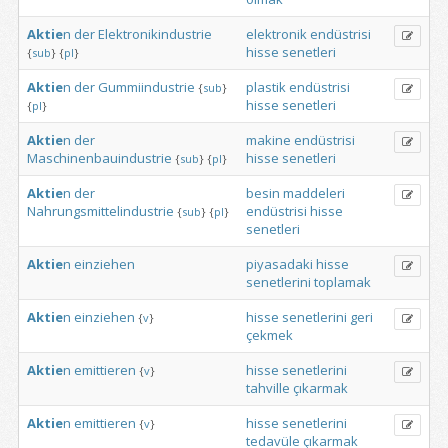
Aktie
n
der
Elektronikindustrie
elektronik
endüstrisi
hisse
senetleri
{
sub
}
{
pl
}
Aktie
n
der
Gummiindustrie
plastik
endüstrisi
{
sub
}
hisse
senetleri
{
pl
}
Aktie
n
der
makine
endüstrisi
Maschinenbauindustrie
hisse
senetleri
{
sub
}
{
pl
}
Aktie
n
der
besin
maddeleri
Nahrungsmittelindustrie
endüstrisi
hisse
{
sub
}
{
pl
}
senetleri
Aktie
n
einziehen
piyasadaki
hisse
senetlerini
toplamak
Aktie
n
einziehen
hisse
senetlerini
geri
{
v
}
çekmek
Aktie
n
emittieren
hisse
senetlerini
{
v
}
tahville
çıkarmak
Aktie
n
emittieren
hisse
senetlerini
{
v
}
tedavüle
çıkarmak