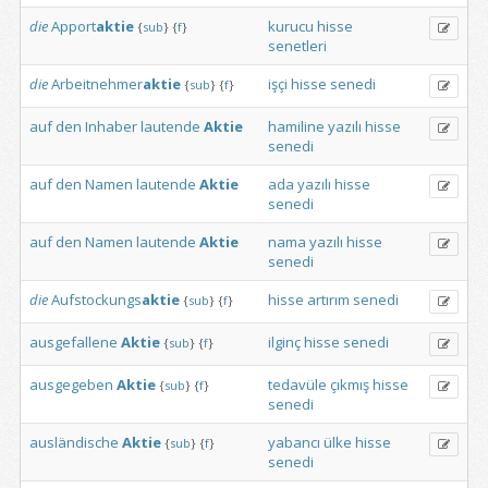
die
Apport
aktie
kurucu
hisse
{
sub
}
{
f
}
senetleri
die
Arbeitnehmer
aktie
işçi
hisse
senedi
{
sub
}
{
f
}
auf
den
Inhaber
lautende
Aktie
hamiline
yazılı
hisse
senedi
auf
den
Namen
lautende
Aktie
ada
yazılı
hisse
senedi
auf
den
Namen
lautende
Aktie
nama
yazılı
hisse
senedi
die
Aufstockungs
aktie
hisse
artırım
senedi
{
sub
}
{
f
}
ausgefallene
Aktie
ilginç
hisse
senedi
{
sub
}
{
f
}
ausgegeben
Aktie
tedavüle
çıkmış
hisse
{
sub
}
{
f
}
senedi
ausländische
Aktie
yabancı
ülke
hisse
{
sub
}
{
f
}
senedi