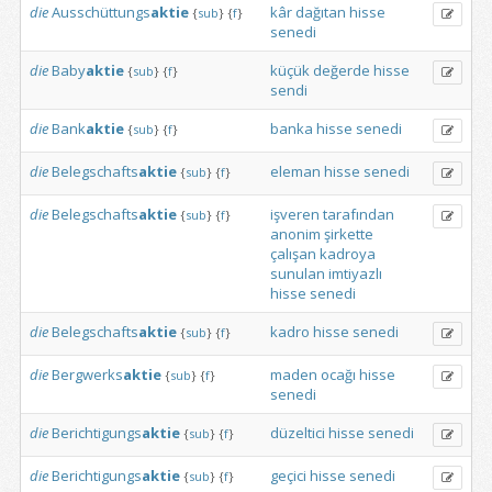
die
Ausschüttungs
aktie
kâr
dağıtan
hisse
{
sub
}
{
f
}
senedi
die
Baby
aktie
küçük
değerde
hisse
{
sub
}
{
f
}
sendi
die
Bank
aktie
banka
hisse
senedi
{
sub
}
{
f
}
die
Belegschafts
aktie
eleman
hisse
senedi
{
sub
}
{
f
}
die
Belegschafts
aktie
işveren
tarafından
{
sub
}
{
f
}
anonim
şirkette
çalışan
kadroya
sunulan
imtiyazlı
hisse
senedi
die
Belegschafts
aktie
kadro
hisse
senedi
{
sub
}
{
f
}
die
Bergwerks
aktie
maden
ocağı
hisse
{
sub
}
{
f
}
senedi
die
Berichtigungs
aktie
düzeltici
hisse
senedi
{
sub
}
{
f
}
die
Berichtigungs
aktie
geçici
hisse
senedi
{
sub
}
{
f
}