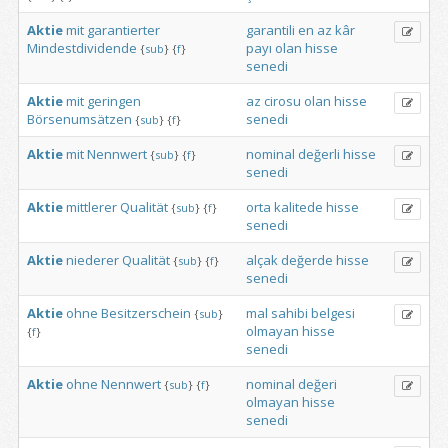
Aktie
mit
garantierter
garantili
en
az
kâr
Mindestdividende
payı
olan
hisse
{
sub
}
{
f
}
senedi
Aktie
mit
geringen
az
cirosu
olan
hisse
Börsenumsätzen
senedi
{
sub
}
{
f
}
Aktie
mit
Nennwert
nominal
değerli
hisse
{
sub
}
{
f
}
senedi
Aktie
mittlerer
Qualität
orta
kalitede
hisse
{
sub
}
{
f
}
senedi
Aktie
niederer
Qualität
alçak
değerde
hisse
{
sub
}
{
f
}
senedi
Aktie
ohne
Besitzerschein
mal
sahibi
belgesi
{
sub
}
olmayan
hisse
{
f
}
senedi
Aktie
ohne
Nennwert
nominal
değeri
{
sub
}
{
f
}
olmayan
hisse
senedi