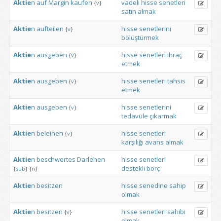
Aktie
n
auf
Margin
kaufen
vadeli
hisse
senetleri
{
v
}
satın
almak
Aktie
n
aufteilen
hisse
senetlerini
{
v
}
bölüştürmek
Aktie
n
ausgeben
hisse
senetleri
ihraç
{
v
}
etmek
Aktie
n
ausgeben
hisse
senetleri
tahsis
{
v
}
etmek
Aktie
n
ausgeben
hisse
senetlerini
{
v
}
tedavüle
çıkarmak
Aktie
n
beleihen
hisse
senetleri
{
v
}
karşılığı
avans
almak
Aktie
n
beschwertes
Darlehen
hisse
senetleri
destekli
borç
{
sub
}
{
n
}
Aktie
n
besitzen
hisse
senedine
sahip
olmak
Aktie
n
besitzen
hisse
senetleri
sahibi
{
v
}
olmak