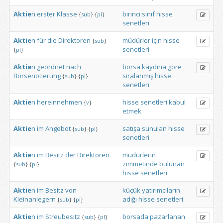
Aktie
n
erster
Klasse
birinci
sınıf
hisse
{
sub
}
{
pl
}
senetleri
Aktie
n
für
die
Direktoren
müdürler
için
hisse
{
sub
}
senetleri
{
pl
}
Aktie
n
geordnet
nach
borsa
kaydına
göre
Börsenotierung
sıralanmış
hisse
{
sub
}
{
pl
}
senetleri
Aktie
n
hereinnehmen
hisse
senetleri
kabul
{
v
}
etmek
Aktie
n
im
Angebot
satışa
sunulan
hisse
{
sub
}
{
pl
}
senetleri
Aktie
n
im
Besitz
der
Direktoren
müdürlerin
zimmetinde
bulunan
{
sub
}
{
pl
}
hisse
senetleri
Aktie
n
im
Besitz
von
küçük
yatırımcıların
Kleinanlegern
adığı
hisse
senetleri
{
sub
}
{
pl
}
Aktie
n
im
Streubesitz
borsada
pazarlanan
{
sub
}
{
pl
}