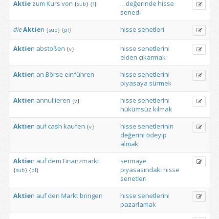
Aktie
zum
Kurs
von
…değerinde
hisse
{
sub
}
{
f
}
senedi
die
Aktie
n
hisse
senetleri
{
sub
}
{
pl
}
Aktie
n
abstoßen
hisse
senetlerini
{
v
}
elden
çıkarmak
Aktie
n
an
Börse
einführen
hisse
senetlerini
piyasaya
sürmek
Aktie
n
annullieren
hisse
senetlerini
{
v
}
hükümsüz
kılmak
Aktie
n
auf
cash
kaufen
hisse
senetlerinin
{
v
}
değerini
ödeyip
almak
Aktie
n
auf
dem
Finanzmarkt
sermaye
piyasasındaki
hisse
{
sub
}
{
pl
}
senetleri
Aktie
n
auf
den
Markt
bringen
hisse
senetlerini
pazarlamak