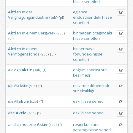
hisse
senetleri
Aktie
n
in
der
eğlence
Vergnügungsindustrie
endüstrisindeki
hisse
{
sub
}
{
pl
}
senetleri
Aktie
n
in
einem
Bergwerk
bir
maden
ocağındaki
{
sub
}
hisse
senetleri
{
pl
}
Aktie
n
in
einem
bir
sermaye
Vermögensfonds
fonundaki
hisse
{
sub
}
{
pl
}
senetleri
die
Agal
aktie
doğum
sonrası
süt
{
sub
}
{
f
}
kesilmesi
die
Al
aktie
emzirme
döneminde
{
sub
}
{
f
}
süt
eksikliği
die
Alt
aktie
eski
hisse
senedi
{
sub
}
{
f
}
alte
Aktie
eski
hisse
senedi
{
sub
}
{
f
}
amtlich
notierte
Aktie
resmi
kur
ilanı
{
sub
}
{
f
}
yapılmış
hisse
senedi