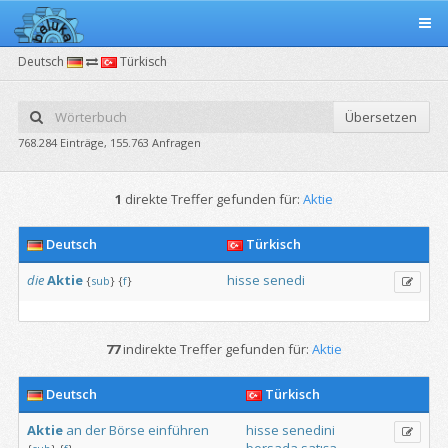
Deutsch
Türkisch
Übersetzen
768.284 Einträge, 155.763 Anfragen
1
direkte Treffer gefunden für:
Aktie
Deutsch
Türkisch
die
Aktie
hisse
senedi
{
sub
}
{
f
}
77
indirekte Treffer gefunden für:
Aktie
Deutsch
Türkisch
Aktie
an
der
Börse
einführen
hisse
senedini