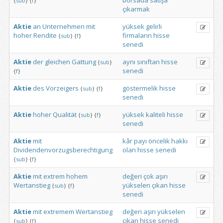
borsada
satışa
{
sub
}
{
f
}
çıkarmak
Aktie
an
Unternehmen
mit
yüksek
gelirli
hoher
Rendite
firmaların
hisse
{
sub
}
{
f
}
senedi
Aktie
der
gleichen
Gattung
aynı
sınıftan
hisse
{
sub
}
senedi
{
f
}
Aktie
des
Vorzeigers
göstermelik
hisse
{
sub
}
{
f
}
senedi
Aktie
hoher
Qualität
yüksek
kaliteli
hisse
{
sub
}
{
f
}
senedi
Aktie
mit
kâr
payı
öncelik
hakkı
Dividendenvorzugsberechtigung
olan
hisse
senedi
{
sub
}
{
f
}
Aktie
mit
extrem
hohem
değeri
çok
aşırı
Wertanstieg
yükselen
çıkan
hisse
{
sub
}
{
f
}
senedi
Aktie
mit
extremem
Wertanstieg
değeri
aşırı
yükselen
çıkan
hisse
senedi
{
sub
}
{
f
}