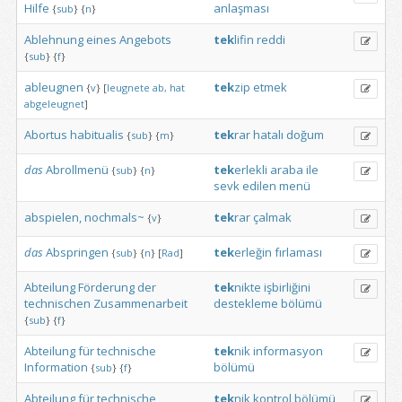
Hilfe
anlaşması
{
sub
}
{
n
}
Ablehnung
eines
Angebots
tek
lifin
reddi
{
sub
}
{
f
}
ableugnen
tek
zip
etmek
{
v
}
[
leugnete
ab,
hat
abgeleugnet
]
Abortus
habitualis
tek
rar
hatalı
doğum
{
sub
}
{
m
}
das
Abrollmenü
tek
erlekli
araba
ile
{
sub
}
{
n
}
sevk
edilen
menü
abspielen,
nochmals~
tek
rar
çalmak
{
v
}
das
Abspringen
tek
erleğin
fırlaması
{
sub
}
{
n
}
[
Rad
]
Abteilung
Förderung
der
tek
nikte
işbirliğini
technischen
Zusammenarbeit
destekleme
bölümü
{
sub
}
{
f
}
Abteilung
für
technische
tek
nik
informasyon
Information
bölümü
{
sub
}
{
f
}
Abteilung
für
technische
tek
nik
kontrol
bölümü