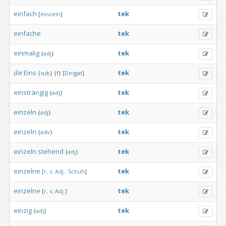
einfach
tek
[
einzeln
]
einfache
tek
einmalig
tek
{
adj
}
die
Eins
tek
{
sub
}
{
f
}
[
Dirigat
]
einsträngig
tek
{
adj
}
einzeln
tek
{
adj
}
einzeln
tek
{
adv
}
einzeln
stehend
tek
{
adj
}
einzelne
tek
[
r,
s:
Adj.:
Schuh
]
einzelne
tek
[
r,
s:
Adj.
]
einzig
tek
{
adj
}