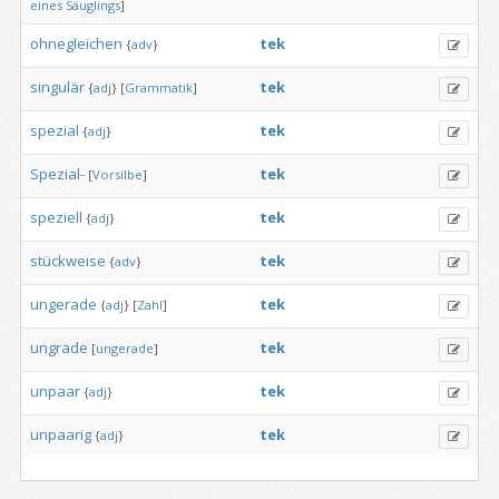
eines
Säuglings
]
ohnegleichen
tek
{
adv
}
singulär
tek
{
adj
}
[
Grammatik
]
spezial
tek
{
adj
}
Spezial-
tek
[
Vorsilbe
]
speziell
tek
{
adj
}
stückweise
tek
{
adv
}
ungerade
tek
{
adj
}
[
Zahl
]
ungrade
tek
[
ungerade
]
unpaar
tek
{
adj
}
unpaarig
tek
{
adj
}