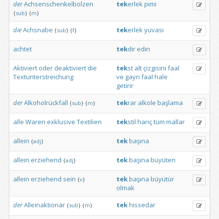
der
Achsenschenkelbolzen
tek
erlek
pimi
{
sub
}
{
m
}
die
Achsnabe
tek
erlek
yuvası
{
sub
}
{
f
}
achtet
tek
dir
edin
Aktiviert
oder
deaktiviert
die
tek
st
alt
çizgisini
faal
Textunterstreichung
ve
gayri
faal
hale
getirir
der
Alkoholrückfall
tek
rar
alkole
başlama
{
sub
}
{
m
}
alle
Waren
exklusive
Textilien
tek
stil
hariç
tüm
mallar
allein
tek
başına
{
adj
}
allein
erziehend
tek
başına
büyüten
{
adj
}
allein
erziehend
sein
tek
başına
büyütür
{
v
}
olmak
der
Alleinaktionär
tek
hissedar
{
sub
}
{
m
}