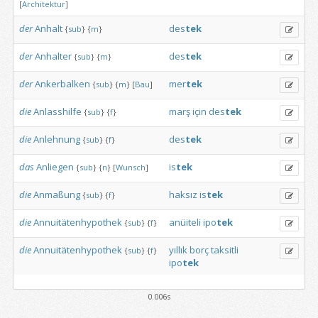
[
Architektur
]
der
Anhalt
des
tek
{
sub
}
{
m
}
der
Anhalter
des
tek
{
sub
}
{
m
}
der
Ankerbalken
mer
tek
{
sub
}
{
m
}
[
Bau
]
die
Anlasshilfe
marş
için
des
tek
{
sub
}
{
f
}
die
Anlehnung
des
tek
{
sub
}
{
f
}
das
Anliegen
is
tek
{
sub
}
{
n
}
[
Wunsch
]
die
Anmaßung
haksız
is
tek
{
sub
}
{
f
}
die
Annuitätenhypothek
anüiteli
ipo
tek
{
sub
}
{
f
}
die
Annuitätenhypothek
yıllık
borç
taksitli
{
sub
}
{
f
}
ipo
tek
0.006s