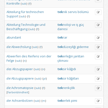
Kontrolle
{
sub
}
{
f
}
Abteilung
für
technischen
tek
nik
servis
bölümü
Support
{
sub
}
{
f
}
Abteilung
Technologie
und
tek
noloji
ve
iş
güç
Beschäftigung
dairesi
{
sub
}
{
f
}
abundant
tek
rar
die
Abwechslung
tek
düzeyliği
giderme
{
sub
}
{
f
}
Abwerfen
des
Reifens
von
der
tek
erleğin
janttan
Felge
çıkması
{
sub
}
{
n
}
das
Abzugspapier
tek
sir
kâğıdı
{
sub
}
{
n
}
die
Abzugspapiere
tek
sir
kâğıtları
{
sub
}
{
pl
}
die
Achromatopsie
tek
renkçilik
{
sub
}
{
f
}
[
Farbenblindheit
]
der
Achsenbolzen
tek
erlek
pimi
{
sub
}
{
m
}