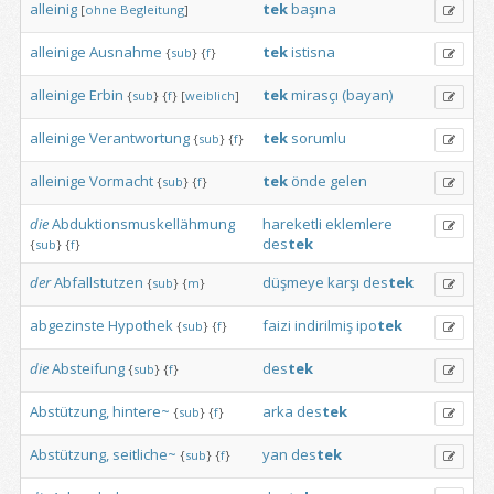
alleinig
tek
başına
[
ohne
Begleitung
]
alleinige
Ausnahme
tek
istisna
{
sub
}
{
f
}
alleinige
Erbin
tek
mirasçı
(bayan)
{
sub
}
{
f
}
[
weiblich
]
alleinige
Verantwortung
tek
sorumlu
{
sub
}
{
f
}
alleinige
Vormacht
tek
önde
gelen
{
sub
}
{
f
}
die
Abduktionsmuskellähmung
hareketli
eklemlere
des
tek
{
sub
}
{
f
}
der
Abfallstutzen
düşmeye
karşı
des
tek
{
sub
}
{
m
}
abgezinste
Hypothek
faizi
indirilmiş
ipo
tek
{
sub
}
{
f
}
die
Absteifung
des
tek
{
sub
}
{
f
}
Abstützung,
hintere~
arka
des
tek
{
sub
}
{
f
}
Abstützung,
seitliche~
yan
des
tek
{
sub
}
{
f
}