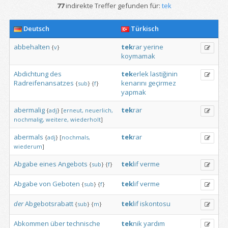
77
indirekte Treffer gefunden für:
tek
Deutsch
Türkisch
abbehalten
tek
rar
yerine
{
v
}
koymamak
Abdichtung
des
tek
erlek
lastiğinin
Radreifenansatzes
kenarını
geçirmez
{
sub
}
{
f
}
yapmak
abermalig
tek
rar
{
adj
}
[
erneut,
neuerlich,
nochmalig,
weitere,
wiederholt
]
abermals
tek
rar
{
adj
}
[
nochmals,
wiederum
]
Abgabe
eines
Angebots
tek
lif
verme
{
sub
}
{
f
}
Abgabe
von
Geboten
tek
lif
verme
{
sub
}
{
f
}
der
Abgebotsrabatt
tek
lif
iskontosu
{
sub
}
{
m
}
Abkommen
über
technische
tek
nik
yardım