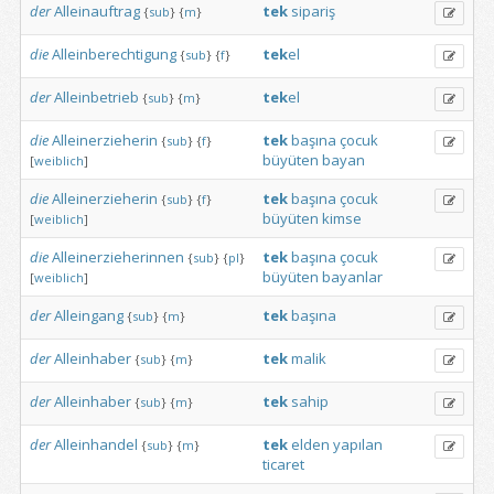
der
Alleinauftrag
tek
sipariş
{
sub
}
{
m
}
die
Alleinberechtigung
tek
el
{
sub
}
{
f
}
der
Alleinbetrieb
tek
el
{
sub
}
{
m
}
die
Alleinerzieherin
tek
başına
çocuk
{
sub
}
{
f
}
büyüten
bayan
[
weiblich
]
die
Alleinerzieherin
tek
başına
çocuk
{
sub
}
{
f
}
büyüten
kimse
[
weiblich
]
die
Alleinerzieherinnen
tek
başına
çocuk
{
sub
}
{
pl
}
büyüten
bayanlar
[
weiblich
]
der
Alleingang
tek
başına
{
sub
}
{
m
}
der
Alleinhaber
tek
malik
{
sub
}
{
m
}
der
Alleinhaber
tek
sahip
{
sub
}
{
m
}
der
Alleinhandel
tek
elden
yapılan
{
sub
}
{
m
}
ticaret