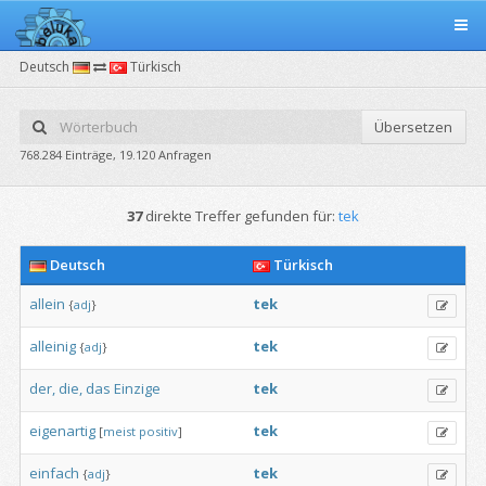
Deutsch
Türkisch
Übersetzen
768.284 Einträge, 19.120 Anfragen
37
direkte Treffer gefunden für:
tek
Deutsch
Türkisch
allein
tek
{
adj
}
alleinig
tek
{
adj
}
der,
die,
das
Einzige
tek
eigenartig
tek
[
meist
positiv
]
einfach
tek
{
adj
}