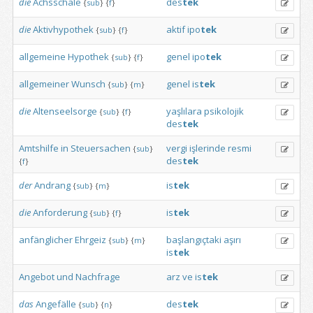
die
Achsschale
des
tek
{
sub
}
{
f
}
die
Aktivhypothek
aktif
ipo
tek
{
sub
}
{
f
}
allgemeine
Hypothek
genel
ipo
tek
{
sub
}
{
f
}
allgemeiner
Wunsch
genel
is
tek
{
sub
}
{
m
}
die
Altenseelsorge
yaşlılara
psikolojik
{
sub
}
{
f
}
des
tek
Amtshilfe
in
Steuersachen
vergi
işlerinde
resmi
{
sub
}
des
tek
{
f
}
der
Andrang
is
tek
{
sub
}
{
m
}
die
Anforderung
is
tek
{
sub
}
{
f
}
anfänglicher
Ehrgeiz
başlangıçtaki
aşırı
{
sub
}
{
m
}
is
tek
Angebot
und
Nachfrage
arz
ve
is
tek
das
Angefälle
des
tek
{
sub
}
{
n
}