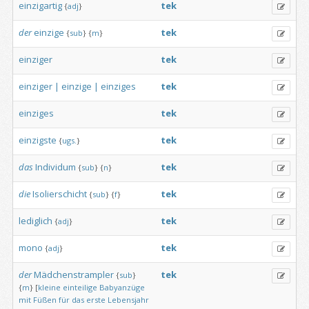
einzigartig
tek
{
adj
}
der
einzige
tek
{
sub
}
{
m
}
einziger
tek
einziger
|
einzige
|
einziges
tek
einziges
tek
einzigste
tek
{
ugs.
}
das
Individum
tek
{
sub
}
{
n
}
die
Isolierschicht
tek
{
sub
}
{
f
}
lediglich
tek
{
adj
}
mono
tek
{
adj
}
der
Mädchenstrampler
tek
{
sub
}
{
m
}
[
kleine
einteilige
Babyanzüge
mit
Füßen
für
das
erste
Lebensjahr