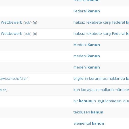
Federal
kanun
Wettbewerb
haksız
rekabete
karşı
federal
k
{
sub
}
{
n
}
Wettbewerb
haksız
rekabete
karşı
Federal
k
{
sub
}
{
n
}
Medeni
Kanun
medeni
kanun
medeni
kanun
bilgilerin
korunması
hakkında
k
tswissenschaftlich
]
karı
kocaya
ait
malların
münaseb
lich
]
bir
kanun
un
uygulanmasını
dü
tekdüzen
kanun
elemental
kanun