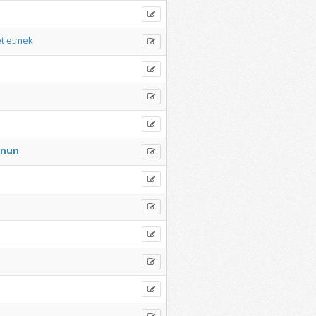
t
etmek
anun