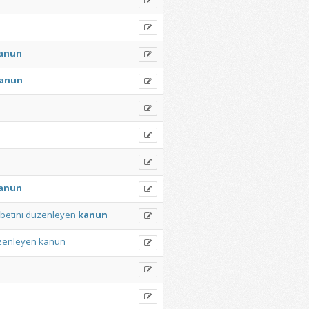
anun
anun
anun
etini
düzenleyen
kanun
zenleyen
kanun