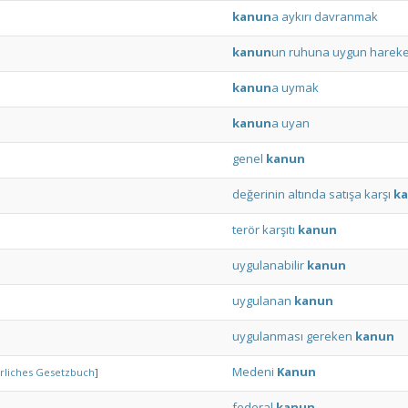
kanun
a
aykırı
davranmak
kanun
un
ruhuna
uygun
hareke
kanun
a
uymak
kanun
a
uyan
genel
kanun
değerinin
altında
satışa
karşı
k
terör
karşıtı
kanun
uygulanabilir
kanun
uygulanan
kanun
uygulanması
gereken
kanun
Medeni
Kanun
rliches
Gesetzbuch
]
federal
kanun