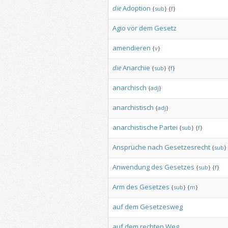
die
Adoption
{
sub
}
{
f
}
Agio
vor
dem
Gesetz
amendieren
{
v
}
die
Anarchie
{
sub
}
{
f
}
anarchisch
{
adj
}
anarchistisch
{
adj
}
anarchistische
Partei
{
sub
}
{
f
}
Ansprüche
nach
Gesetzesrecht
{
sub
}
Anwendung
des
Gesetzes
{
sub
}
{
f
}
Arm
des
Gesetzes
{
sub
}
{
m
}
auf
dem
Gesetzesweg
auf
dem
rechten
Weg