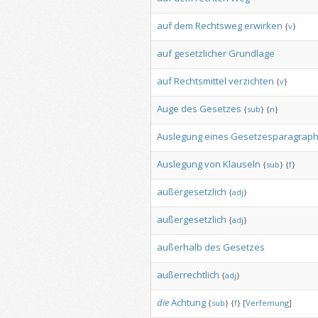
auf
dem
Rechtsweg
erwirken
{
v
}
auf
gesetzlicher
Grundlage
auf
Rechtsmittel
verzichten
{
v
}
Auge
des
Gesetzes
{
sub
}
{
n
}
Auslegung
eines
Gesetzesparagrap
Auslegung
von
Klauseln
{
sub
}
{
f
}
außergesetzlich
{
adj
}
außergesetzlich
{
adj
}
außerhalb
des
Gesetzes
außerrechtlich
{
adj
}
die
Ächtung
{
sub
}
{
f
}
[
Verfemung
]