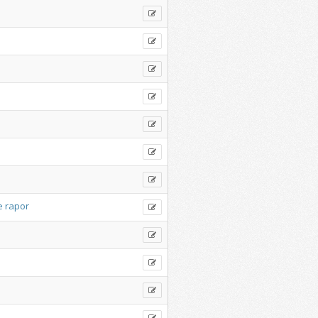
e
rapor