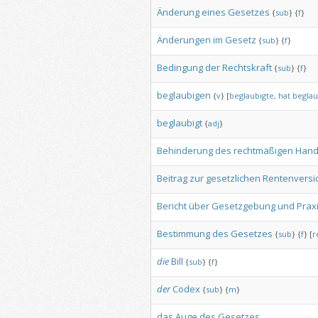
Änderung
eines
Gesetzes
{
sub
}
{
f
}
Änderungen
im
Gesetz
{
sub
}
{
f
}
Bedingung
der
Rechtskraft
{
sub
}
{
f
}
beglaubigen
{
v
}
[
beglaubigte,
hat
beglau
beglaubigt
{
adj
}
Behinderung
des
rechtmäßigen
Hand
Beitrag
zur
gesetzlichen
Rentenversi
Bericht
über
Gesetzgebung
und
Prax
Bestimmung
des
Gesetzes
{
sub
}
{
f
}
[
r
die
Bill
{
sub
}
{
f
}
der
Codex
{
sub
}
{
m
}
das
Auge
des
Gesetzes