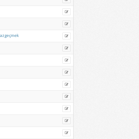
azgeçmek