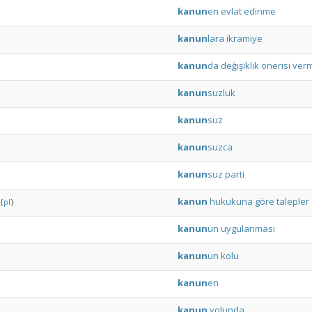
kanun
en
evlat
edinme
kanun
lara
ikramiye
kanun
da
değişiklik
önerisi
ver
kanun
suzluk
kanun
suz
kanun
suzca
kanun
suz
parti
kanun
hukukuna
göre
talepler
{
pl
}
kanun
un
uygulanması
kanun
un
kolu
kanun
en
kanun
yolunda