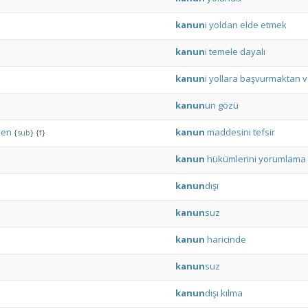
kanun
i
yoldan
elde
etmek
kanun
i
temele
dayalı
kanun
i
yollara
başvurmaktan
v
kanun
un
gözü
hen
kanun
maddesini
tefsir
{
sub
}
{
f
}
kanun
hükümlerini
yorumlama
kanun
dışı
kanun
suz
kanun
haricinde
kanun
suz
kanun
dışı
kılma