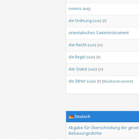
nomos
{
adj
}
die
Ordnung
{
sub
}
{
f
}
orientalisches
Saiteninstrument
das
Recht
{
sub
}
{
n
}
die
Regel
{
sub
}
{
f
}
das
Statut
{
sub
}
{
n
}
die
Zither
{
sub
}
{
f
}
[
Musikinstrument
]
Deutsch
Abgabe
für
Überschreitung
der
geset
Bebauungsdichte