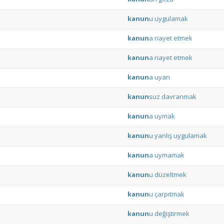
kanun
u
uygulamak
kanun
a
riayet
etmek
kanun
a
riayet
etmek
kanun
a
uyan
kanun
suz
davranmak
kanun
a
uymak
kanun
u
yanlış
uygulamak
kanun
a
uymamak
kanun
u
düzeltmek
kanun
u
çarpıtmak
kanun
u
değiştirmek