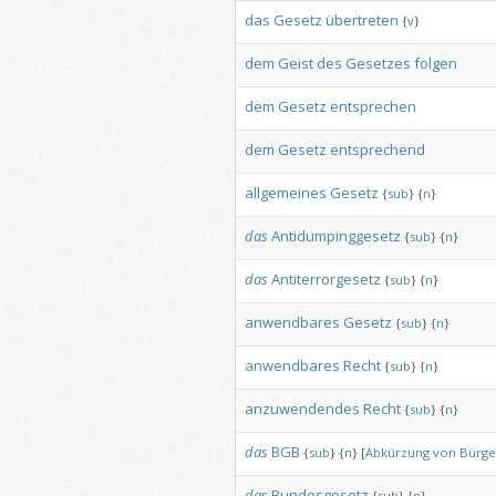
das
Gesetz
übertreten
{
v
}
dem
Geist
des
Gesetzes
folgen
dem
Gesetz
entsprechen
dem
Gesetz
entsprechend
allgemeines
Gesetz
{
sub
}
{
n
}
das
Antidumpinggesetz
{
sub
}
{
n
}
das
Antiterrorgesetz
{
sub
}
{
n
}
anwendbares
Gesetz
{
sub
}
{
n
}
anwendbares
Recht
{
sub
}
{
n
}
anzuwendendes
Recht
{
sub
}
{
n
}
das
BGB
{
sub
}
{
n
}
[
Abkürzung
von
Bürge
das
Bundesgesetz
{
sub
}
{
n
}