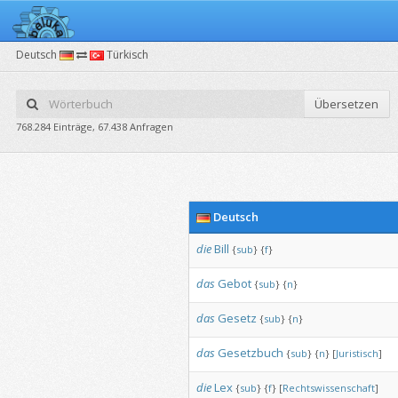
Deutsch
Türkisch
Übersetzen
768.284 Einträge, 67.438 Anfragen
Deutsch
die
Bill
{
sub
}
{
f
}
das
Gebot
{
sub
}
{
n
}
das
Gesetz
{
sub
}
{
n
}
das
Gesetzbuch
{
sub
}
{
n
}
[
Juristisch
]
die
Lex
{
sub
}
{
f
}
[
Rechtswissenschaft
]