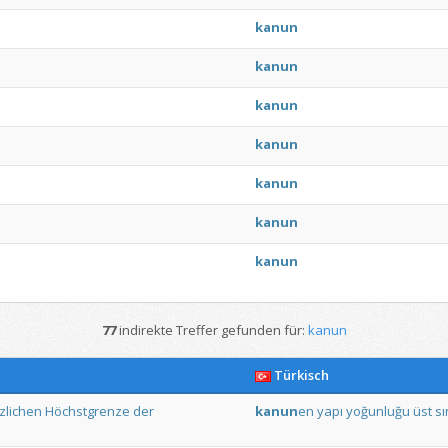
kanun
kanun
kanun
kanun
kanun
kanun
kanun
77
indirekte Treffer gefunden für:
kanun
Türkisch
zlichen
Höchstgrenze
der
kanun
en
yapı
yoğunluğu
üst
sı