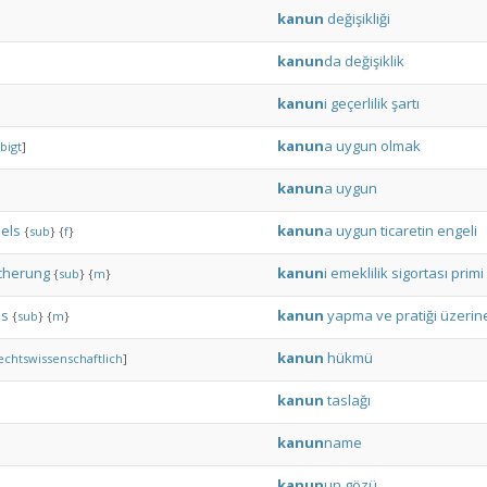
kanun
değişikliği
kanun
da
değişiklik
kanun
i
geçerlilik
şartı
kanun
a
uygun
olmak
bigt
]
kanun
a
uygun
els
kanun
a
uygun
ticaretin
engeli
{
sub
}
{
f
}
cherung
kanun
i
emeklilik
sigortası
primi
{
sub
}
{
m
}
is
kanun
yapma
ve
pratiği
üzerin
{
sub
}
{
m
}
kanun
hükmü
echtswissenschaftlich
]
kanun
taslağı
kanun
name
kanun
un
gözü