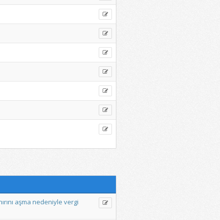
nırını
aşma
nedeniyle
vergi