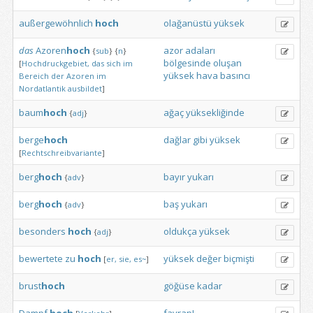
außergewöhnlich
hoch
olağanüstü
yüksek
das
Azoren
hoch
azor
adaları
{
sub
}
{
n
}
bölgesinde
oluşan
[
Hochdruckgebiet,
das
sich
im
yüksek
hava
basıncı
Bereich
der
Azoren
im
Nordatlantik
ausbildet
]
baum
hoch
ağaç
yüksekliğinde
{
adj
}
berge
hoch
dağlar
gibi
yüksek
[
Rechtschreibvariante
]
berg
hoch
bayır
yukarı
{
adv
}
berg
hoch
baş
yukarı
{
adv
}
besonders
hoch
oldukça
yüksek
{
adj
}
bewertete
zu
hoch
yüksek
değer
biçmişti
[
er,
sie,
es~
]
brust
hoch
göğüse
kadar