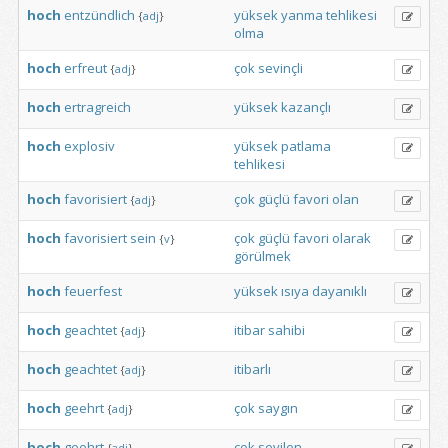
hoch
entzündlich
yüksek
yanma
tehlikesi
{
adj
}
olma
hoch
erfreut
çok
sevinçli
{
adj
}
hoch
ertragreich
yüksek
kazançlı
hoch
explosiv
yüksek
patlama
tehlikesi
hoch
favorisiert
çok
güçlü
favori
olan
{
adj
}
hoch
favorisiert
sein
çok
güçlü
favori
olarak
{
v
}
görülmek
hoch
feuerfest
yüksek
ısıya
dayanıklı
hoch
geachtet
itibar
sahibi
{
adj
}
hoch
geachtet
itibarlı
{
adj
}
hoch
geehrt
çok
saygın
{
adj
}
hoch
geehrt
çok
sevilen
{
adj
}