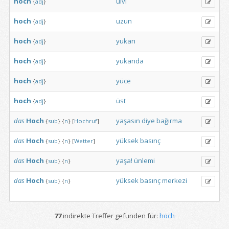
hoch
ulvi
{
adj
}
hoch
uzun
{
adj
}
hoch
yukarı
{
adj
}
hoch
yukarıda
{
adj
}
hoch
yüce
{
adj
}
hoch
üst
{
adj
}
das
Hoch
yaşasın
diye
bağırma
{
sub
}
{
n
}
[
Hochruf
]
das
Hoch
yüksek
basınç
{
sub
}
{
n
}
[
Wetter
]
das
Hoch
yaşa!
ünlemi
{
sub
}
{
n
}
das
Hoch
yüksek
basınç
merkezi
{
sub
}
{
n
}
77
indirekte Treffer gefunden für:
hoch