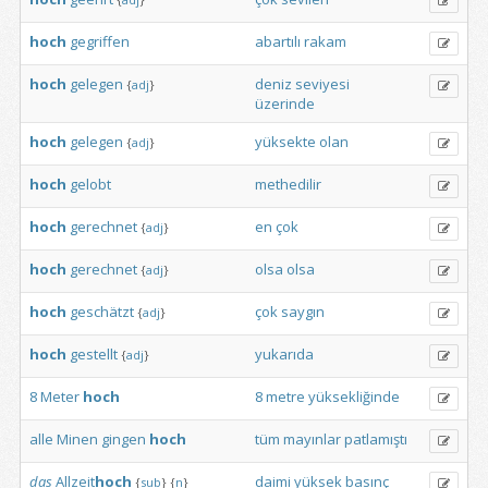
hoch
gegriffen
abartılı
rakam
hoch
gelegen
deniz
seviyesi
{
adj
}
üzerinde
hoch
gelegen
yüksekte
olan
{
adj
}
hoch
gelobt
methedilir
hoch
gerechnet
en
çok
{
adj
}
hoch
gerechnet
olsa
olsa
{
adj
}
hoch
geschätzt
çok
saygın
{
adj
}
hoch
gestellt
yukarıda
{
adj
}
8
Meter
hoch
8
metre
yüksekliğinde
alle
Minen
gingen
hoch
tüm
mayınlar
patlamıştı
das
Allzeit
hoch
daimi
yüksek
basınç
{
sub
}
{
n
}