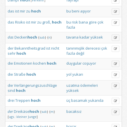
Dampf
hoch
fayrap!
[
Verkehr
]
das
ist
mir
zu
hoch
bu
beni
aşıyor
das
Risiko
ist
mir
zu
groß,
hoch
bu
risk
bana
göre
çok
fazla
das
Decken
hoch
tavana
kadar
yüksek
{
sub
}
{
n
}
der
Bekanntheitsgrad
ist
nicht
tanınmışlık
derecesi
çok
sehr
hoch
fazla
değil
die
Emotionen
kochen
hoch
duygular
coşuyor
die
Straße
hoch
yol
yukarı
die
Verlängerungszuschläge
uzatma
ödemeleri
sind
hoch
yüksek
drei
Treppen
hoch
üç
basamak
yukarıda
der
Dreikäse
hoch
bacaksız
{
sub
}
{
m
}
[
ugs.:
kleiner
Junge
]
der
Dreikäse
hoch
bücür
{
sub
}
{
m
}