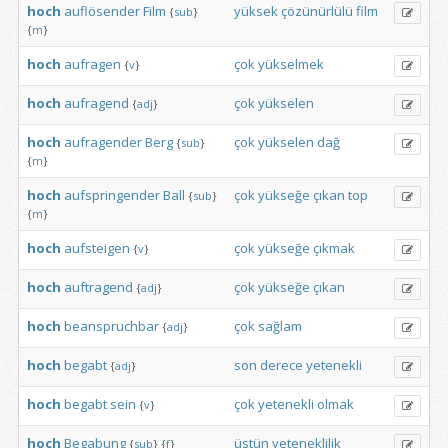
hoch
auflösender
Film
yüksek
çözünürlülü
film
{
sub
}
{
m
}
hoch
aufragen
çok
yükselmek
{
v
}
hoch
aufragend
çok
yükselen
{
adj
}
hoch
aufragender
Berg
çok
yükselen
dağ
{
sub
}
{
m
}
hoch
aufspringender
Ball
çok
yükseğe
çıkan
top
{
sub
}
{
m
}
hoch
aufsteigen
çok
yükseğe
çıkmak
{
v
}
hoch
auftragend
çok
yükseğe
çıkan
{
adj
}
hoch
beanspruchbar
çok
sağlam
{
adj
}
hoch
begabt
son
derece
yetenekli
{
adj
}
hoch
begabt
sein
çok
yetenekli
olmak
{
v
}
hoch
Begabung
üstün
yeteneklilik
{
sub
}
{
f
}