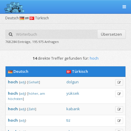
Deutsch
Türkisch
Übersetzen
768.284 Einträge, 195.975 Anfragen
14
direkte Treffer gefunden für:
hoch
Deutsch
Türkisch
hoch
dolgun
{
adj
}
[
Gehalt
]
hoch
yüksek
{
adj
}
[
höher,
am
höchsten
]
hoch
kabarık
{
adj
}
[
Zahl
]
hoch
tiz
{
adj
}