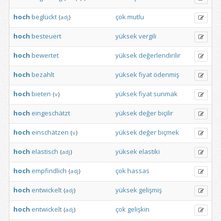
hoch
beglückt
çok
mutlu
{
adj
}
hoch
besteuert
yüksek
vergili
hoch
bewertet
yüksek
değerlendirilir
hoch
bezahlt
yüksek
fiyat
ödenmiş
hoch
bieten
yüksek
fiyat
sunmak
{
v
}
hoch
eingeschätzt
yüksek
değer
biçilir
hoch
einschätzen
yüksek
değer
biçmek
{
v
}
hoch
elastisch
yüksek
elastiki
{
adj
}
hoch
empfindlich
çok
hassas
{
adj
}
hoch
entwickelt
yüksek
gelişmiş
{
adj
}
hoch
entwickelt
çok
gelişkin
{
adj
}