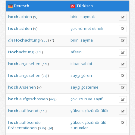
Deutsch
Türkisch
hoch
achten
birini
saymak
{
v
}
hoch
achten
çok
hürmet
etmek
{
v
}
die
Hoch
achtung
birini
sayma
{
sub
}
{
f
}
Hoch
achtung!
aferin!
{
adj
}
hoch
angesehen
itibar
sahibi
{
adj
}
hoch
angesehen
saygı
gören
{
adj
}
hoch
Ansehen
saygı
gösterme
{
v
}
hoch
aufgeschossen
çok
uzun
ve
zayıf
{
adj
}
hoch
auflösend
yüksek
çözünürlülük
{
adj
}
hoch
auflösende
yüksek
çözünürlülü
Präsentationen
sunumlar
{
sub
}
{
pl
}