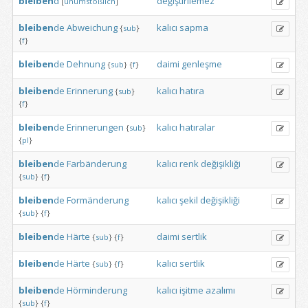
bleiben
d
değiştirilemez
[
unumstößlich
]
bleiben
de
Abweichung
kalıcı
sapma
{
sub
}
{
f
}
bleiben
de
Dehnung
daimi
genleşme
{
sub
}
{
f
}
bleiben
de
Erinnerung
kalıcı
hatıra
{
sub
}
{
f
}
bleiben
de
Erinnerungen
kalıcı
hatıralar
{
sub
}
{
pl
}
bleiben
de
Farbänderung
kalıcı
renk
değişikliği
{
sub
}
{
f
}
bleiben
de
Formänderung
kalıcı
şekil
değişikliği
{
sub
}
{
f
}
bleiben
de
Härte
daimi
sertlik
{
sub
}
{
f
}
bleiben
de
Härte
kalıcı
sertlik
{
sub
}
{
f
}
bleiben
de
Hörminderung
kalıcı
işitme
azalımı
{
sub
}
{
f
}