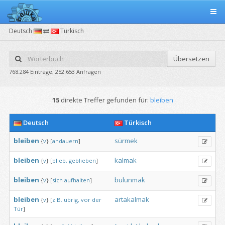
Deutsch
Türkisch
Übersetzen
768.284 Einträge, 252.653 Anfragen
15
direkte Treffer gefunden für:
bleiben
Deutsch
Türkisch
bleiben
sürmek
{
v
}
[
andauern
]
bleiben
kalmak
{
v
}
[
blieb,
geblieben
]
bleiben
bulunmak
{
v
}
[
sich
aufhalten
]
bleiben
artakalmak
{
v
}
[
z.B.
übrig,
vor
der
Tür
]