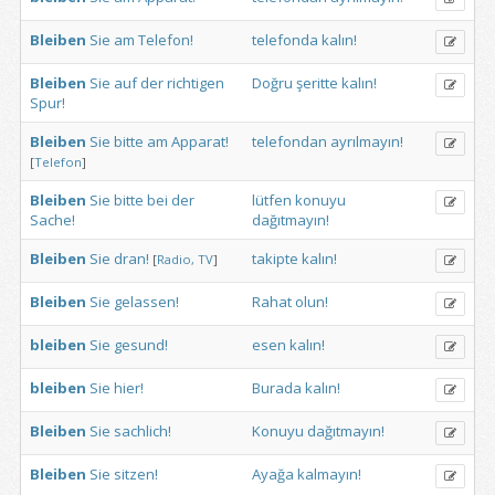
Bleiben
Sie
am
Telefon!
telefonda
kalın!
Bleiben
Sie
auf
der
richtigen
Doğru
şeritte
kalın!
Spur!
Bleiben
Sie
bitte
am
Apparat!
telefondan
ayrılmayın!
[
Telefon
]
Bleiben
Sie
bitte
bei
der
lütfen
konuyu
Sache!
dağıtmayın!
Bleiben
Sie
dran!
takipte
kalın!
[
Radio,
TV
]
Bleiben
Sie
gelassen!
Rahat
olun!
bleiben
Sie
gesund!
esen
kalın!
bleiben
Sie
hier!
Burada
kalın!
Bleiben
Sie
sachlich!
Konuyu
dağıtmayın!
Bleiben
Sie
sitzen!
Ayağa
kalmayın!