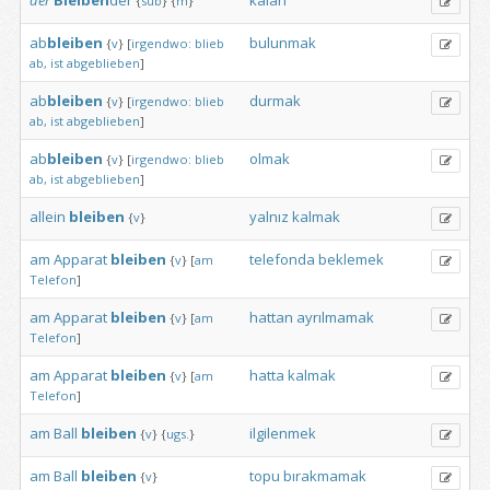
der
Bleiben
der
kalan
{
sub
}
{
m
}
ab
bleiben
bulunmak
{
v
}
[
irgendwo:
blieb
ab,
ist
abgeblieben
]
ab
bleiben
durmak
{
v
}
[
irgendwo:
blieb
ab,
ist
abgeblieben
]
ab
bleiben
olmak
{
v
}
[
irgendwo:
blieb
ab,
ist
abgeblieben
]
allein
bleiben
yalnız
kalmak
{
v
}
am
Apparat
bleiben
telefonda
beklemek
{
v
}
[
am
Telefon
]
am
Apparat
bleiben
hattan
ayrılmamak
{
v
}
[
am
Telefon
]
am
Apparat
bleiben
hatta
kalmak
{
v
}
[
am
Telefon
]
am
Ball
bleiben
ilgilenmek
{
v
}
{
ugs.
}
am
Ball
bleiben
topu
bırakmamak
{
v
}