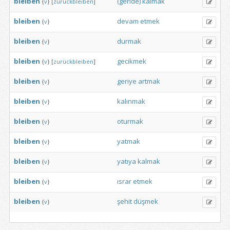
bleiben
(geride)
kalmak
{
v
}
[
zurückbleiben
]
bleiben
devam
etmek
{
v
}
bleiben
durmak
{
v
}
bleiben
gecikmek
{
v
}
[
zurückbleiben
]
bleiben
geriye
artmak
{
v
}
bleiben
kalınmak
{
v
}
bleiben
oturmak
{
v
}
bleiben
yatmak
{
v
}
bleiben
yatıya
kalmak
{
v
}
bleiben
ısrar
etmek
{
v
}
bleiben
şehit
düşmek
{
v
}