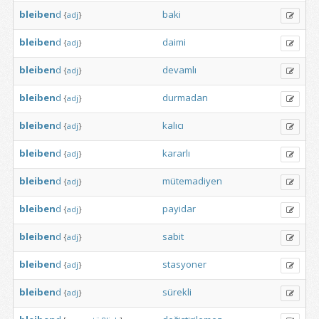
bleiben
d
baki
{
adj
}
bleiben
d
daimi
{
adj
}
bleiben
d
devamlı
{
adj
}
bleiben
d
durmadan
{
adj
}
bleiben
d
kalıcı
{
adj
}
bleiben
d
kararlı
{
adj
}
bleiben
d
mütemadiyen
{
adj
}
bleiben
d
payidar
{
adj
}
bleiben
d
sabit
{
adj
}
bleiben
d
stasyoner
{
adj
}
bleiben
d
sürekli
{
adj
}