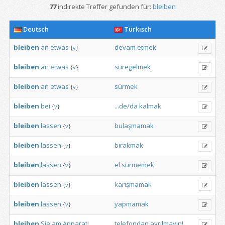
77
indirekte Treffer gefunden für:
bleiben
Deutsch
Türkisch
bleiben
an
etwas
devam
etmek
{
v
}
bleiben
an
etwas
süregelmek
{
v
}
bleiben
an
etwas
sürmek
{
v
}
bleiben
bei
...de/da
kalmak
{
v
}
bleiben
lassen
bulaşmamak
{
v
}
bleiben
lassen
bırakmak
{
v
}
bleiben
lassen
el
sürmemek
{
v
}
bleiben
lassen
karışmamak
{
v
}
bleiben
lassen
yapmamak
{
v
}
bleiben
Sie
am
Apparat!
telefondan
ayrılmayın!