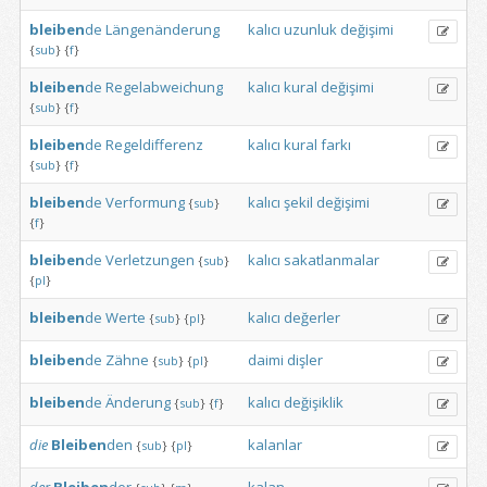
bleiben
de
Längenänderung
kalıcı
uzunluk
değişimi
{
sub
}
{
f
}
bleiben
de
Regelabweichung
kalıcı
kural
değişimi
{
sub
}
{
f
}
bleiben
de
Regeldifferenz
kalıcı
kural
farkı
{
sub
}
{
f
}
bleiben
de
Verformung
kalıcı
şekil
değişimi
{
sub
}
{
f
}
bleiben
de
Verletzungen
kalıcı
sakatlanmalar
{
sub
}
{
pl
}
bleiben
de
Werte
kalıcı
değerler
{
sub
}
{
pl
}
bleiben
de
Zähne
daimi
dişler
{
sub
}
{
pl
}
bleiben
de
Änderung
kalıcı
değişiklik
{
sub
}
{
f
}
die
Bleiben
den
kalanlar
{
sub
}
{
pl
}