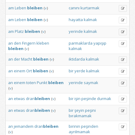
am
Leben
bleiben
canını
kurtarmak
{
v
}
am
Leben
bleiben
hayatta
kalmak
{
v
}
am
Platz
bleiben
yerinde
kalmak
{
v
}
an
den
Fingern
kleben
parmaklarda
yapışıp
bleiben
kalmak
{
v
}
an
der
Macht
bleiben
iktidarda
kalmak
{
v
}
an
einem
Ort
bleiben
bir
yerde
kalmak
{
v
}
an
einem
toten
Punkt
bleiben
yerinde
saymak
{
v
}
an
etwas
dran
bleiben
bir
işin
peşinde
durmak
{
v
}
an
etwas
dran
bleiben
bir
şeyin
peşini
{
v
}
bırakmamak
an
jemandem
dran
bleiben
birinin
peşinden
ayrılmamak
{
v
}