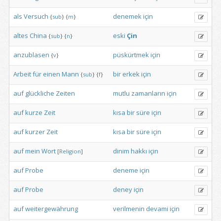
als
Versuch
denemek
için
{
sub
}
{
m
}
altes
China
eski
Çin
{
sub
}
{
n
}
anzublasen
püskürtmek
için
{
v
}
Arbeit
für
einen
Mann
bir
erkek
için
{
sub
}
{
f
}
auf
glückliche
Zeiten
mutlu
zamanların
için
auf
kurze
Zeit
kısa
bir
süre
için
auf
kurzer
Zeit
kısa
bir
süre
için
auf
mein
Wort
dinim
hakkı
için
[
Religion
]
auf
Probe
deneme
için
auf
Probe
deney
için
auf
weitergewährung
verilmenin
devami
için