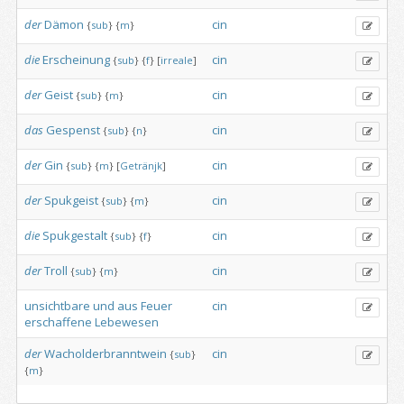
der
Dämon
cin
{
sub
}
{
m
}
die
Erscheinung
cin
{
sub
}
{
f
}
[
irreale
]
der
Geist
cin
{
sub
}
{
m
}
das
Gespenst
cin
{
sub
}
{
n
}
der
Gin
cin
{
sub
}
{
m
}
[
Getränjk
]
der
Spukgeist
cin
{
sub
}
{
m
}
die
Spukgestalt
cin
{
sub
}
{
f
}
der
Troll
cin
{
sub
}
{
m
}
unsichtbare
und
aus
Feuer
cin
erschaffene
Lebewesen
der
Wacholderbranntwein
cin
{
sub
}
{
m
}