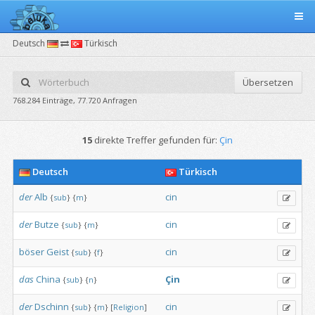
Deutsch
Türkisch
Übersetzen
768.284 Einträge, 77.720 Anfragen
15
direkte Treffer gefunden für:
Çin
Deutsch
Türkisch
der
Alb
cin
{
sub
}
{
m
}
der
Butze
cin
{
sub
}
{
m
}
böser
Geist
cin
{
sub
}
{
f
}
das
China
Çin
{
sub
}
{
n
}
der
Dschinn
cin
{
sub
}
{
m
}
[
Religion
]