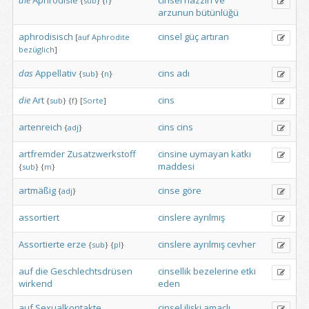
die
Aphrodisie
cinsel
hazzın
ve
{
sub
}
{
f
}
arzunun
bütünlüğü
aphrodisisch
cinsel
güç
artıran
[
auf
Aphrodite
bezüglich
]
das
Appellativ
cins
adı
{
sub
}
{
n
}
die
Art
cins
{
sub
}
{
f
}
[
Sorte
]
artenreich
cins
cins
{
adj
}
artfremder
Zusatzwerkstoff
cinsine
uymayan
katkı
maddesi
{
sub
}
{
m
}
artmäßig
cinse
göre
{
adj
}
assortiert
cinslere
ayrılmış
Assortierte
erze
cinslere
ayrılmış
cevher
{
sub
}
{
pl
}
auf
die
Geschlechtsdrüsen
cinsellik
bezelerine
etki
wirkend
eden
auf
Sexualkontakte
cinsel
ilişki
amaçlı