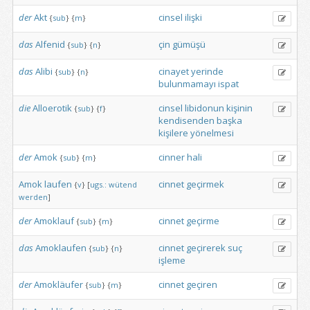
der
Akt
cinsel
ilişki
{
sub
}
{
m
}
das
Alfenid
çin
gümüşü
{
sub
}
{
n
}
das
Alibi
cinayet
yerinde
{
sub
}
{
n
}
bulunmamayı
ispat
die
Alloerotik
cinsel
libidonun
kişinin
{
sub
}
{
f
}
kendisenden
başka
kişilere
yönelmesi
der
Amok
cinner
hali
{
sub
}
{
m
}
Amok
laufen
cinnet
geçirmek
{
v
}
[
ugs.:
wütend
werden
]
der
Amoklauf
cinnet
geçirme
{
sub
}
{
m
}
das
Amoklaufen
cinnet
geçirerek
suç
{
sub
}
{
n
}
işleme
der
Amokläufer
cinnet
geçiren
{
sub
}
{
m
}