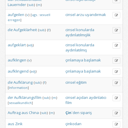
Lauernder
{
sub
}
{
m
}
aufgeilen
cinsel
arzu
uyandırmak
{
v
}
[
ugs.:
sexuell
erregen
]
die
Aufgeklärheit
cinsel
konularda
{
sub
}
{
f
}
aydınlatılmışlık
aufgeklärt
cinsel
konularda
{
adj
}
aydınlatılmış
aufklingen
çınlamaya
başlamak
{
v
}
aufklingend
çınlamaya
başlamak
{
adj
}
die
Aufklärung
cinsel
eğitim
{
sub
}
{
f
}
[
Information
]
der
Aufklärungsfilm
cinsel
açıdan
aydınlatıcı
{
sub
}
{
m
}
film
[
sexualkundlich
]
Auftrag
aus
China
Çin
`den
sipariş
{
sub
}
{
m
}
aus
Zink
çinkodan