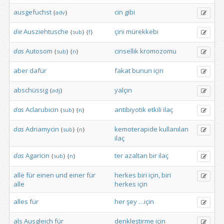
ausgefuchst
cin
gibi
{
adv
}
die
Ausziehtusche
çini
mürekkebi
{
sub
}
{
f
}
das
Autosom
cinsellik
kromozomu
{
sub
}
{
n
}
aber
dafür
fakat
bunun
için
abschüssig
yalçın
{
adj
}
das
Aclarubicin
antibiyotik
etkili
ilaç
{
sub
}
{
n
}
das
Adriamycin
kemoterapide
kullanılan
{
sub
}
{
n
}
ilaç
das
Agaricin
ter
azaltan
bir
ilaç
{
sub
}
{
n
}
alle
für
einen
und
einer
für
herkes
biri
için,
biri
alle
herkes
için
alles
für
her
şey
…için
als
Ausgleich
für
denkleştirme
için