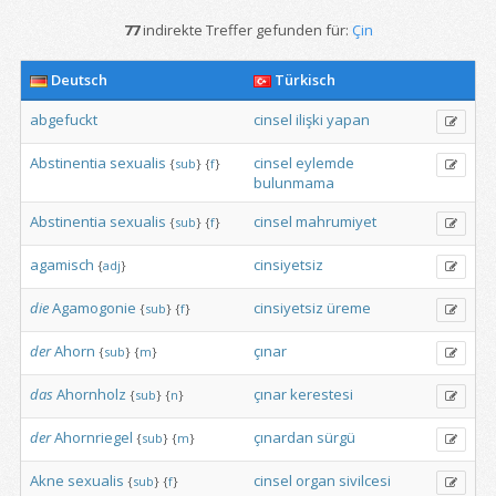
77
indirekte Treffer gefunden für:
Çin
Deutsch
Türkisch
abgefuckt
cinsel
ilişki
yapan
Abstinentia
sexualis
cinsel
eylemde
{
sub
}
{
f
}
bulunmama
Abstinentia
sexualis
cinsel
mahrumiyet
{
sub
}
{
f
}
agamisch
cinsiyetsiz
{
adj
}
die
Agamogonie
cinsiyetsiz
üreme
{
sub
}
{
f
}
der
Ahorn
çınar
{
sub
}
{
m
}
das
Ahornholz
çınar
kerestesi
{
sub
}
{
n
}
der
Ahornriegel
çınardan
sürgü
{
sub
}
{
m
}
Akne
sexualis
cinsel
organ
sivilcesi
{
sub
}
{
f
}