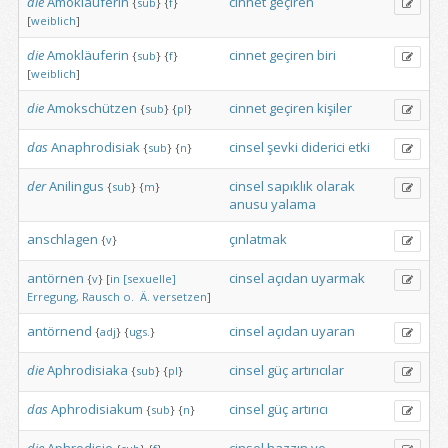
die
Amokläuferin
cinnet
geçiren
{
sub
}
{
f
}
[
weiblich
]
die
Amokläuferin
cinnet
geçiren
biri
{
sub
}
{
f
}
[
weiblich
]
die
Amokschützen
cinnet
geçiren
kişiler
{
sub
}
{
pl
}
das
Anaphrodisiak
cinsel
şevki
diderici
etki
{
sub
}
{
n
}
der
Anilingus
cinsel
sapıklık
olarak
{
sub
}
{
m
}
anusu
yalama
anschlagen
çınlatmak
{
v
}
antörnen
cinsel
açıdan
uyarmak
{
v
}
[
in
[sexuelle]
Erregung,
Rausch
o. Ä.
versetzen
]
antörnend
cinsel
açıdan
uyaran
{
adj
}
{
ugs.
}
die
Aphrodisiaka
cinsel
güç
artırıcılar
{
sub
}
{
pl
}
das
Aphrodisiakum
cinsel
güç
artırıcı
{
sub
}
{
n
}