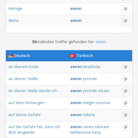
deinige
senin
deins
senin
56
indirekte Treffer gefunden für:
senin
Deutsch
Türkisch
an
deinem
Ende
senin
tarafında
an
deiner
Stelle
senin
yerinde
An
deiner
Stelle
würde
ich
...
.
senin
yerinde
olsam
auf
dein
Verlangen
senin
isteğin
üzerine
auf
deine
Gefahr
senin
riskine
auf
die
Gefahr
hin,
dass
ich
senin
canını
sıkmam
dich
langweile
tehlikesine
karşı