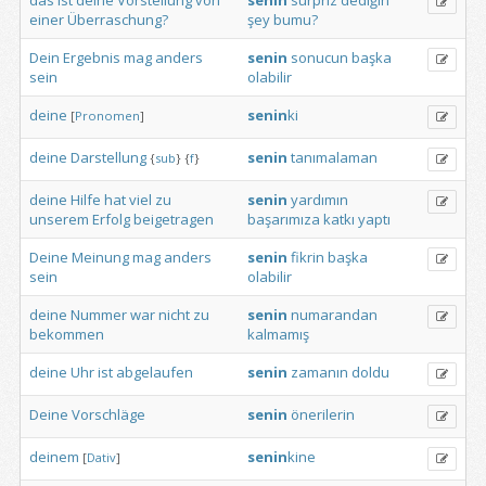
das
ist
deine
Vorstellung
von
senin
sürpriz
dediğin
einer
Überraschung?
şey
bumu?
Dein
Ergebnis
mag
anders
senin
sonucun
başka
sein
olabilir
deine
senin
ki
[
Pronomen
]
deine
Darstellung
senin
tanımalaman
{
sub
}
{
f
}
deine
Hilfe
hat
viel
zu
senin
yardımın
unserem
Erfolg
beigetragen
başarımıza
katkı
yaptı
Deine
Meinung
mag
anders
senin
fikrin
başka
sein
olabilir
deine
Nummer
war
nicht
zu
senin
numarandan
bekommen
kalmamış
deine
Uhr
ist
abgelaufen
senin
zamanın
doldu
Deine
Vorschläge
senin
önerilerin
deinem
senin
kine
[
Dativ
]