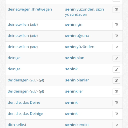
deinetwegen,
Ihretwegen
senin
yüzünden,
sizin
yüzünüzden
deinetwillen
senin
için
{
adv
}
deinetwillen
senin
uğruna
{
adv
}
deinetwillen
senin
yüzünden
{
adv
}
deinige
senin
olan
deinige
senin
ki
die
deinigen
senin
olanlar
{
sub
}
{
pl
}
die
deinigen
senin
kiler
{
sub
}
{
pl
}
der,
die,
das
Deine
senin
ki
der,
die,
das
Deinige
senin
ki
dich
selbst
senin
kendini