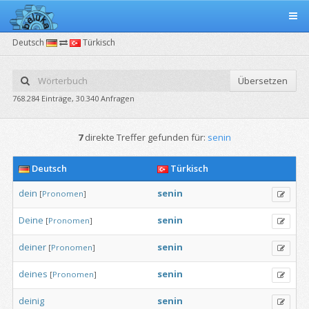
Deutsch
Türkisch
Übersetzen
768.284 Einträge, 30.340 Anfragen
7
direkte Treffer gefunden für:
senin
Deutsch
Türkisch
dein
senin
[
Pronomen
]
Deine
senin
[
Pronomen
]
deiner
senin
[
Pronomen
]
deines
senin
[
Pronomen
]
deinig
senin