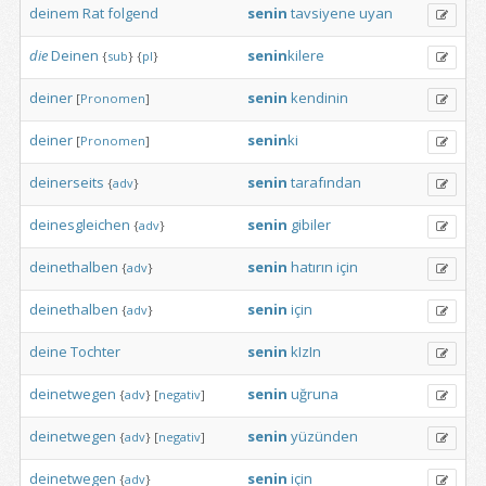
deinem
Rat
folgend
senin
tavsiyene
uyan
die
Deinen
senin
kilere
{
sub
}
{
pl
}
deiner
senin
kendinin
[
Pronomen
]
deiner
senin
ki
[
Pronomen
]
deinerseits
senin
tarafından
{
adv
}
deinesgleichen
senin
gibiler
{
adv
}
deinethalben
senin
hatırın
için
{
adv
}
deinethalben
senin
için
{
adv
}
deine
Tochter
senin
kIzIn
deinetwegen
senin
uğruna
{
adv
}
[
negativ
]
deinetwegen
senin
yüzünden
{
adv
}
[
negativ
]
deinetwegen
senin
için
{
adv
}