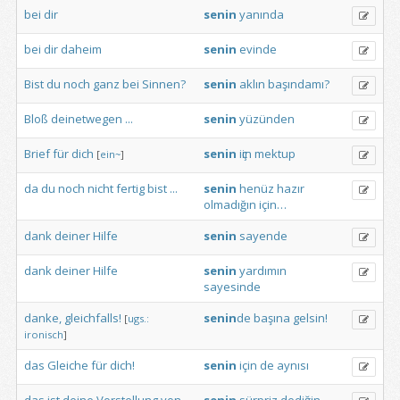
bei
dir
senin
yanında
bei
dir
daheim
senin
evinde
Bist
du
noch
ganz
bei
Sinnen?
senin
aklın
başındamı?
Bloß
deinetwegen
...
senin
yüzünden
Brief
für
dich
senin
iҫin
mektup
[
ein~
]
da
du
noch
nicht
fertig
bist
...
senin
henüz
hazır
olmadığın
için…
dank
deiner
Hilfe
senin
sayende
dank
deiner
Hilfe
senin
yardımın
sayesinde
danke,
gleichfalls!
senin
de
başına
gelsin!
[
ugs.:
ironisch
]
das
Gleiche
für
dich!
senin
için
de
aynısı