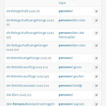
eşya
die
Belegschaft
person
el
{
sub
}
{
f
}
die
Belegschaftsangehörige
person
elden
olan
{
sub
}
{
f
}
die
Belegschaftsangehörige
person
elden
aile
{
sub
}
mensupları
{
pl
}
der
Belegschaftsangehöriger
person
elden
olan
{
sub
}
{
m
}
die
Betriebsangehörige
person
el
{
sub
}
{
f
}
der
Betriebsausflug
person
el
gezisi
{
sub
}
{
m
}
die
Betriebsausflüge
person
el
gezileri
{
sub
}
{
pl
}
der
Betriebsausweis
person
el
kimliği
{
sub
}
{
m
}
das
Büro
person
el
{
sub
}
{
n
}
den
Person
albestand
verringern
person
el
sayısını