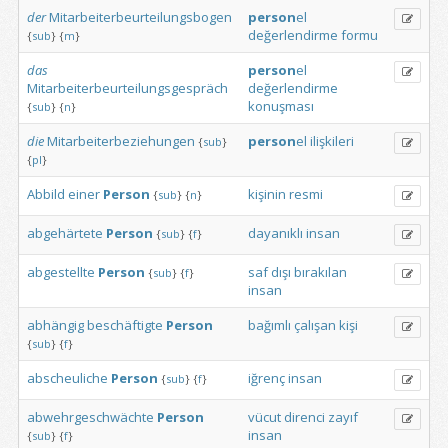
der
Mitarbeiterbeurteilungsbogen
person
el
değerlendirme
formu
{
sub
}
{
m
}
das
person
el
Mitarbeiterbeurteilungsgespräch
değerlendirme
konuşması
{
sub
}
{
n
}
die
Mitarbeiterbeziehungen
person
el
ilişkileri
{
sub
}
{
pl
}
Abbild
einer
Person
kişinin
resmi
{
sub
}
{
n
}
abgehärtete
Person
dayanıklı
insan
{
sub
}
{
f
}
abgestellte
Person
saf
dışı
bırakılan
{
sub
}
{
f
}
insan
abhängig
beschäftigte
Person
bağımlı
çalışan
kişi
{
sub
}
{
f
}
abscheuliche
Person
iğrenç
insan
{
sub
}
{
f
}
abwehrgeschwächte
Person
vücut
direnci
zayıf
insan
{
sub
}
{
f
}