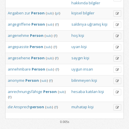
hakkında
bilgiler
Angaben
zur
Person
kişisel
bilgiler
{
sub
}
{
pl
}
angegriffene
Person
saldırıya
uğramış
kişi
{
sub
}
{
f
}
angenehme
Person
hoş
kişi
{
sub
}
{
f
}
angepasste
Person
uyan
kişi
{
sub
}
{
f
}
angesehene
Person
saygın
kişi
{
sub
}
{
f
}
annehmbare
Person
uygun
insan
{
sub
}
{
f
}
anonyme
Person
bilinmeyen
kişi
{
sub
}
{
f
}
anrechnungsfähige
Person
hesaba
katılan
kişi
{
sub
}
{
f
}
die
Ansprech
person
muhatap
kişi
{
sub
}
{
f
}
0.005s