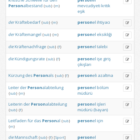
kritische
Schwelle
für
den
person
el
Person
albestand
mevcudiyeti
kritik
{
sub
}
{
m
}
eşik
der
Kräftebedarf
person
el
ihtiyacı
{
sub
}
{
m
}
der
Kräftemangel
person
el
eksikliği
{
sub
}
{
m
}
die
Kräftenachfrage
person
el
talebi
{
sub
}
{
f
}
die
Kündigungsrate
person
el
işe
giriş
{
sub
}
{
f
}
çıkışları
Kürzung
des
Person
als
person
eli
azaltma
{
sub
}
{
f
}
Leiter
der
Person
alabteilung
person
el
bölüm
müdürü
{
sub
}
{
m
}
Leiterin
der
Person
alabteilung
person
el
işleri
müdürü
(bayan)
{
sub
}
{
f
}
Leitfaden
für
das
Person
al
person
el
için
{
sub
}
{
m
}
die
Mannschaft
person
el
{
sub
}
{
f
}
[
Sport
]