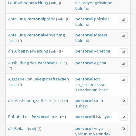
Laufbahnentwicklung
ve
kariyer
geliştirme
{
sub
}
{
f
}
bölümü
Abteilung
Person
alpolitik
person
el
politikası
{
sub
}
{
f
}
bölümü
Abteilung
Person
alverwaltung
person
el
idaresi
bölümü
{
sub
}
{
f
}
die
Arbeitsverwaltung
person
el
yönetimi
{
sub
}
{
f
}
Ausbildung
des
Person
als
person
el
eğitimi
{
sub
}
{
f
}
Ausgabe
von
Belegschaftsaktien
person
el
için
öngörülen
hisse
{
sub
}
{
f
}
senetlerinin
ihracı
der
Aushebungsoffizier
person
el
sınıfı
{
sub
}
{
m
}
subayı
Bahnhof
mit
Person
al
person
elli
istasyon
{
sub
}
{
m
}
die
Beilast
person
el
veya
{
sub
}
{
f
}
yolcunun
yanındaki