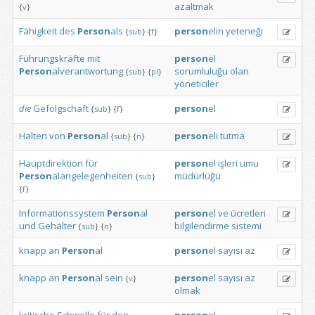
azaltmak
{
v
}
Fähigkeit
des
Person
als
person
elin
yeteneği
{
sub
}
{
f
}
Führungskräfte
mit
person
el
Person
alverantwortung
sorumluluğu
olan
{
sub
}
{
pl
}
yöneticiler
die
Gefolgschaft
person
el
{
sub
}
{
f
}
Halten
von
Person
al
person
eli
tutma
{
sub
}
{
n
}
Hauptdirektion
für
person
el
işleri
umu
Person
alangelegenheiten
müdürlüğü
{
sub
}
{
f
}
Informationssystem
Person
al
person
el
ve
ücretleri
und
Gehälter
bilgilendirme
sistemi
{
sub
}
{
n
}
knapp
an
Person
al
person
el
sayısı
az
knapp
an
Person
al
sein
person
el
sayısı
az
{
v
}
olmak