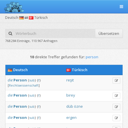
Deutsch
Türkisch
Übersetzen
768.284 Einträge, 110.967 Anfragen
10
direkte Treffer gefunden für:
person
Deutsch
Türkisch
die
Person
reşit
{
sub
}
{
f
}
[
Rechtswissenschaft
]
die
Person
birey
{
sub
}
{
f
}
die
Person
düb
özne
{
sub
}
{
f
}
die
Person
ergen
{
sub
}
{
f
}