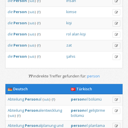
die
Person
insan
{
sub
}
{
f
}
die
Person
kimse
{
sub
}
{
f
}
die
Person
kişi
{
sub
}
{
f
}
die
Person
rol
alan
kişi
{
sub
}
{
f
}
die
Person
zat
{
sub
}
{
f
}
die
Person
şahıs
{
sub
}
{
f
}
77
indirekte Treffer gefunden für:
person
Deutsch
Türkisch
Abteilung
Person
al
person
el
bölümü
{
sub
}
{
f
}
Abteilung
Person
alentwicklung
person
el
geliştirme
bölümü
{
sub
}
{
f
}
Abteilung
Person
alplanung
und
person
el
planlama