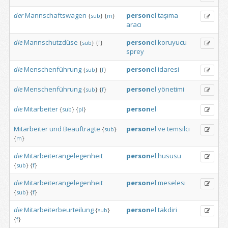
der
Mannschaftswagen
person
el
taşıma
{
sub
}
{
m
}
aracı
die
Mannschutzdüse
person
el
koruyucu
{
sub
}
{
f
}
sprey
die
Menschenführung
person
el
idaresi
{
sub
}
{
f
}
die
Menschenführung
person
el
yönetimi
{
sub
}
{
f
}
die
Mitarbeiter
person
el
{
sub
}
{
pl
}
Mitarbeiter
und
Beauftragte
person
el
ve
temsilci
{
sub
}
{
m
}
die
Mitarbeiterangelegenheit
person
el
hususu
{
sub
}
{
f
}
die
Mitarbeiterangelegenheit
person
el
meselesi
{
sub
}
{
f
}
die
Mitarbeiterbeurteilung
person
el
takdiri
{
sub
}
{
f
}