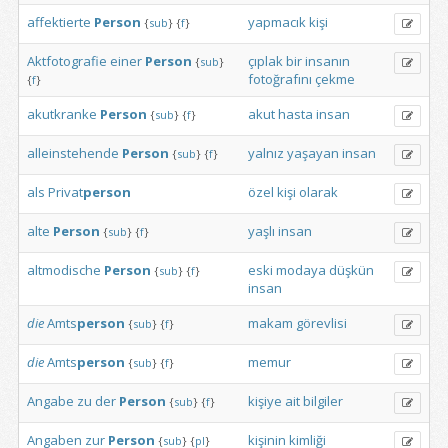
affektierte
Person
yapmacık
kişi
{
sub
}
{
f
}
Aktfotografie
einer
Person
çıplak
bir
insanın
{
sub
}
fotoğrafını
çekme
{
f
}
akutkranke
Person
akut
hasta
insan
{
sub
}
{
f
}
alleinstehende
Person
yalnız
yaşayan
insan
{
sub
}
{
f
}
als
Privat
person
özel
kişi
olarak
alte
Person
yaşlı
insan
{
sub
}
{
f
}
altmodische
Person
eski
modaya
düşkün
{
sub
}
{
f
}
insan
die
Amts
person
makam
görevlisi
{
sub
}
{
f
}
die
Amts
person
memur
{
sub
}
{
f
}
Angabe
zu
der
Person
kişiye
ait
bilgiler
{
sub
}
{
f
}
Angaben
zur
Person
kişinin
kimliği
{
sub
}
{
pl
}