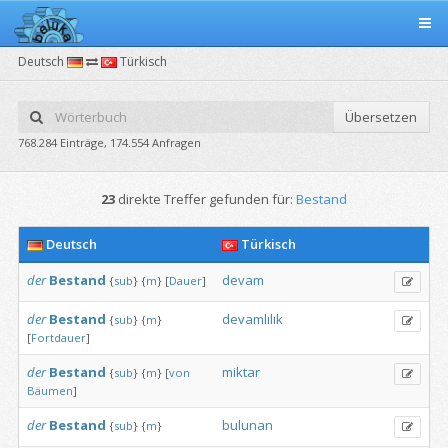
Deutsch
Türkisch
Übersetzen
768.284 Einträge, 174.554 Anfragen
23
direkte Treffer gefunden für:
Bestand
Deutsch
Türkisch
der
Bestand
devam
{
sub
}
{
m
}
[
Dauer
]
der
Bestand
devamlılık
{
sub
}
{
m
}
[
Fortdauer
]
der
Bestand
miktar
{
sub
}
{
m
}
[
von
Bäumen
]
der
Bestand
bulunan
{
sub
}
{
m
}