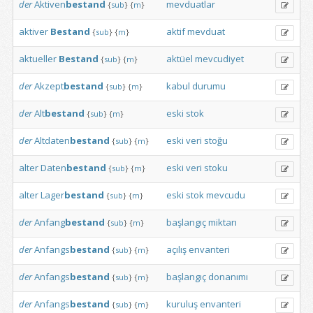
der
Aktiven
bestand
mevduatlar
{
sub
}
{
m
}
aktiver
Bestand
aktif
mevduat
{
sub
}
{
m
}
aktueller
Bestand
aktüel
mevcudiyet
{
sub
}
{
m
}
der
Akzept
bestand
kabul
durumu
{
sub
}
{
m
}
der
Alt
bestand
eski
stok
{
sub
}
{
m
}
der
Altdaten
bestand
eski
veri
stoğu
{
sub
}
{
m
}
alter
Daten
bestand
eski
veri
stoku
{
sub
}
{
m
}
alter
Lager
bestand
eski
stok
mevcudu
{
sub
}
{
m
}
der
Anfang
bestand
başlangıç
miktarı
{
sub
}
{
m
}
der
Anfangs
bestand
açılış
envanteri
{
sub
}
{
m
}
der
Anfangs
bestand
başlangıç
donanımı
{
sub
}
{
m
}
der
Anfangs
bestand
kuruluş
envanteri
{
sub
}
{
m
}