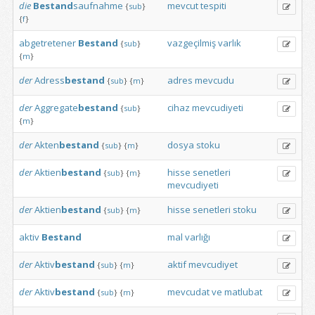
die
Bestand
saufnahme
mevcut
tespiti
{
sub
}
{
f
}
abgetretener
Bestand
vazgeçilmiş
varlık
{
sub
}
{
m
}
der
Adress
bestand
adres
mevcudu
{
sub
}
{
m
}
der
Aggregate
bestand
cihaz
mevcudiyeti
{
sub
}
{
m
}
der
Akten
bestand
dosya
stoku
{
sub
}
{
m
}
der
Aktien
bestand
hisse
senetleri
{
sub
}
{
m
}
mevcudiyeti
der
Aktien
bestand
hisse
senetleri
stoku
{
sub
}
{
m
}
aktiv
Bestand
mal
varlığı
der
Aktiv
bestand
aktif
mevcudiyet
{
sub
}
{
m
}
der
Aktiv
bestand
mevcudat
ve
matlubat
{
sub
}
{
m
}