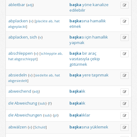
ableitbar
başka
yöne
kanalize
{
adj
}
edilebilir
abplacken
başka
sına
hamallık
{
v
}
[
plackte
ab,
hat
etmek
abgeplackt
]
abplacken,
sich
başka
sı
için
hamallık
{
v
}
yapmak
abschleppen
başka
bir
araç
{
v
}
[
schleppte
ab,
vasıtasıyla
çekip
hat
abgeschleppt
]
götürmek
absiedeln
başka
yere
taşınmak
{
v
}
[
siedelte
ab,
hat
abgesiedelt
]
abweichend
başka
lık
{
adj
}
die
Abweichung
başka
lık
{
sub
}
{
f
}
die
Abweichungen
başka
lıklar
{
sub
}
{
pl
}
abwälzen
başka
sına
yüklemek
{
v
}
[
Schuld
]