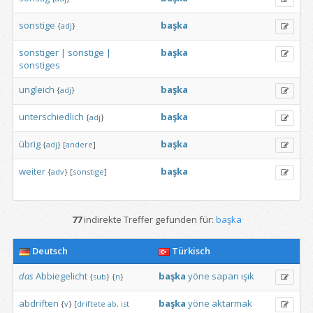
sonstige
başka
{
adj
}
sonstiger
|
sonstige
|
başka
sonstiges
ungleich
başka
{
adj
}
unterschiedlich
başka
{
adj
}
übrig
başka
{
adj
}
[
andere
]
weiter
başka
{
adv
}
[
sonstige
]
77
indirekte Treffer gefunden für:
başka
Deutsch
Türkisch
das
Abbiegelicht
başka
yöne
sapan
ışık
{
sub
}
{
n
}
abdriften
başka
yöne
aktarmak
{
v
}
[
driftete
ab,
ist