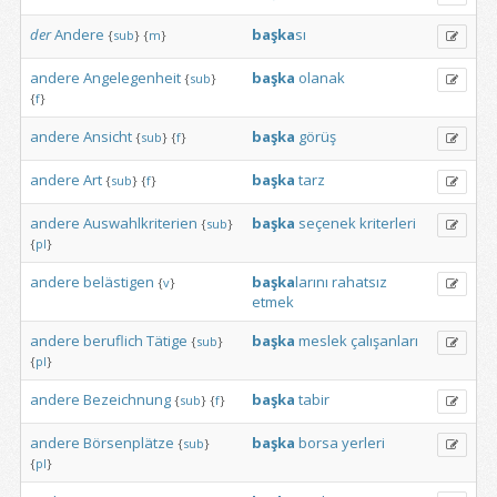
der
Andere
başka
sı
{
sub
}
{
m
}
andere
Angelegenheit
başka
olanak
{
sub
}
{
f
}
andere
Ansicht
başka
görüş
{
sub
}
{
f
}
andere
Art
başka
tarz
{
sub
}
{
f
}
andere
Auswahlkriterien
başka
seçenek
kriterleri
{
sub
}
{
pl
}
andere
belästigen
başka
larını
rahatsız
{
v
}
etmek
andere
beruflich
Tätige
başka
meslek
çalışanları
{
sub
}
{
pl
}
andere
Bezeichnung
başka
tabir
{
sub
}
{
f
}
andere
Börsenplätze
başka
borsa
yerleri
{
sub
}
{
pl
}