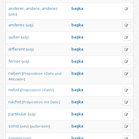
anderer,
andere,
anderes
başka
{
adv
}
anderes
başka
{
adj
}
außer
başka
{
adj
}
different
başka
{
adj
}
ferner
başka
{
adj
}
neben
başka
[
Präposition
+Dativ
und
Akkusativ
]
nebst
başka
[
Präposition
+Dativ
]
nächst
başka
[
Präposition
mit
Dativ
]
partikular
başka
{
adj
}
sonst
başka
{
adv
}
[
außerdem
]
sonstig
başka
{
adj
}