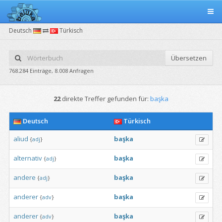
Deutsch
Türkisch
Übersetzen
768.284 Einträge, 8.008 Anfragen
22
direkte Treffer gefunden für:
başka
Deutsch
Türkisch
aliud
başka
{
adj
}
alternativ
başka
{
adj
}
andere
başka
{
adj
}
anderer
başka
{
adv
}
anderer
başka
{
adv
}