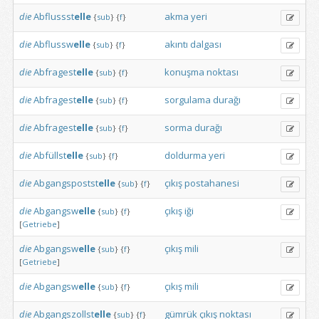
die
Abflussst
elle
akma
yeri
{
sub
}
{
f
}
die
Abflussw
elle
akıntı
dalgası
{
sub
}
{
f
}
die
Abfragest
elle
konuşma
noktası
{
sub
}
{
f
}
die
Abfragest
elle
sorgulama
durağı
{
sub
}
{
f
}
die
Abfragest
elle
sorma
durağı
{
sub
}
{
f
}
die
Abfüllst
elle
doldurma
yeri
{
sub
}
{
f
}
die
Abgangspostst
elle
çıkış
postahanesi
{
sub
}
{
f
}
die
Abgangsw
elle
çıkış
iği
{
sub
}
{
f
}
[
Getriebe
]
die
Abgangsw
elle
çıkış
mili
{
sub
}
{
f
}
[
Getriebe
]
die
Abgangsw
elle
çıkış
mili
{
sub
}
{
f
}
die
Abgangszollst
elle
gümrük
çıkış
noktası
{
sub
}
{
f
}