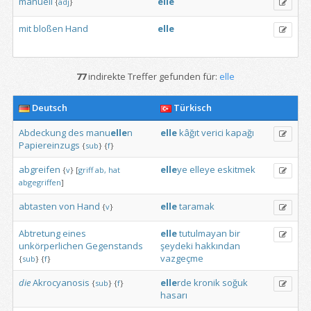
manuell
elle
{
adj
}
mit
bloßen
Hand
elle
77
indirekte Treffer gefunden für:
elle
Deutsch
Türkisch
Abdeckung
des
manu
elle
n
elle
kâğıt
verici
kapağı
Papiereinzugs
{
sub
}
{
f
}
abgreifen
elle
ye
elleye
eskitmek
{
v
}
[
griff
ab,
hat
abgegriffen
]
abtasten
von
Hand
elle
taramak
{
v
}
Abtretung
eines
elle
tutulmayan
bir
unkörperlichen
Gegenstands
şeydeki
hakkından
vazgeçme
{
sub
}
{
f
}
die
Akrocyanosis
elle
rde
kronik
soğuk
{
sub
}
{
f
}
hasarı