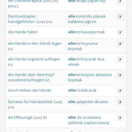
der
Chirotherapeut
elle
terapi
yapan
kişi
{
sub
}
{
m
}
[
Med.
]
Deichselstapler,
elle
kontrollu
yüksek
handgeführter-
kaldırma
yığıcısı
{
sub
}
{
m
}
die
Hände
falten
elle
rini
kavuşturmak
die
Hände
in
den
Schoß
legen
elle
rini
koynuna
koymak
{
v
}
die
Hände
segnend
auflegen
elle
rini
koyarak
dua
etmek
{
v
}
die
Hände
über
dem
Kopf
elle
rini
başının
arkasına
zusammenschlagen
koymak
{
v
}
durch
Heben
der
Hände
elle
ri
kaldırarak
Dynamo
für
Handantrieb
elle
çalıştırılan
dinamo
{
sub
}
{
m
}
die
Effleurage
elle
r
ile
sıvazlama
{
sub
}
{
f
}
şeklinde
yapılan
masaj