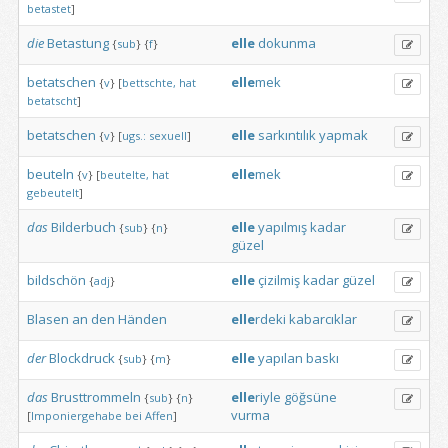
betastet
]
die
Betastung
elle
dokunma
{
sub
}
{
f
}
betatschen
elle
mek
{
v
}
[
bettschte,
hat
betatscht
]
betatschen
elle
sarkıntılık
yapmak
{
v
}
[
ugs.:
sexuell
]
beuteln
elle
mek
{
v
}
[
beutelte,
hat
gebeutelt
]
das
Bilderbuch
elle
yapılmış
kadar
{
sub
}
{
n
}
güzel
bildschön
elle
çizilmiş
kadar
güzel
{
adj
}
Blasen
an
den
Händen
elle
rdeki
kabarcıklar
der
Blockdruck
elle
yapılan
baskı
{
sub
}
{
m
}
das
Brusttrommeln
elle
riyle
göğsüne
{
sub
}
{
n
}
vurma
[
Imponiergehabe
bei
Affen
]