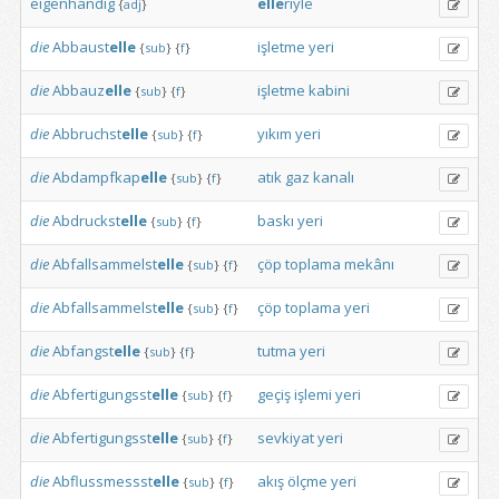
eigenhändig
elle
riyle
{
adj
}
die
Abbaust
elle
işletme
yeri
{
sub
}
{
f
}
die
Abbauz
elle
işletme
kabini
{
sub
}
{
f
}
die
Abbruchst
elle
yıkım
yeri
{
sub
}
{
f
}
die
Abdampfkap
elle
atık
gaz
kanalı
{
sub
}
{
f
}
die
Abdruckst
elle
baskı
yeri
{
sub
}
{
f
}
die
Abfallsammelst
elle
çöp
toplama
mekânı
{
sub
}
{
f
}
die
Abfallsammelst
elle
çöp
toplama
yeri
{
sub
}
{
f
}
die
Abfangst
elle
tutma
yeri
{
sub
}
{
f
}
die
Abfertigungsst
elle
geçiş
işlemi
yeri
{
sub
}
{
f
}
die
Abfertigungsst
elle
sevkiyat
yeri
{
sub
}
{
f
}
die
Abflussmessst
elle
akış
ölçme
yeri
{
sub
}
{
f
}