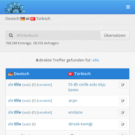
Deutsch
Türkisch
Übersetzen
768.284 Einträge, 58.353 Anfragen
6
direkte Treffer gefunden für:
elle
Deutsch
Türkisch
die
Elle
55-85
cm’lik
eski
ölçü
{
sub
}
{
f
}
[
veraltet
]
birimi
die
Elle
arşın
{
sub
}
{
f
}
[
veraltet
]
die
Elle
endaze
{
sub
}
{
f
}
[
veraltet
]
die
Elle
dirsek
kemiği
{
sub
}
{
f
}