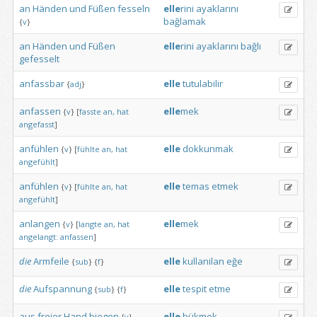
an
Händen
und
Füßen
fesseln
elle
rini
ayaklarını
bağlamak
{
v
}
an
Händen
und
Füßen
elle
rini
ayaklarını
bağlı
gefesselt
anfassbar
elle
tutulabilir
{
adj
}
anfassen
elle
mek
{
v
}
[
fasste
an,
hat
angefasst
]
anfühlen
elle
dokkunmak
{
v
}
[
fühlte
an,
hat
angefühlt
]
anfühlen
elle
temas
etmek
{
v
}
[
fühlte
an,
hat
angefühlt
]
anlangen
elle
mek
{
v
}
[
langte
an,
hat
angelangt:
anfassen
]
die
Armfeile
elle
kullanilan
eğe
{
sub
}
{
f
}
die
Aufspannung
elle
tespit
etme
{
sub
}
{
f
}
aus
freier
Hand
biegen
elle
bükmek
{
v
}