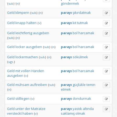
göndermek
{
sub
}
{
n
}
Geld
klimpern
parayı
şıkırdatmak
{
sub
}
{
n
}
Geld
knapp
halten
parayı
kıt
tutmak
{
v
}
Geld
leichtfertig
ausgeben
parayı
bol
harcamak
{
sub
}
{
n
}
Geld
locker
ausgeben
parayı
bol
harcamak
{
sub
}
{
n
}
Geld
lockermachen
parayı
sökülmek
{
sub
}
{
n
}
{
ugs.
}
Geld
mit
vollen
Händen
parayı
bol
harcamak
ausgeben
{
v
}
Geld
mühsam
auftreiben
parayı
güçlükle
temin
{
sub
}
etmek
{
n
}
Geld
stilllegen
parayı
dondurmak
{
v
}
Geld
unter
der
Matratze
parayı
yastık
altında
versteckt
haben
saklamış
olmak
{
v
}