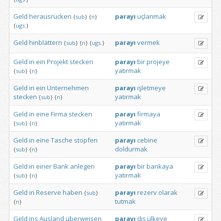
Geld
herausrücken
parayı
uçlanmak
{
sub
}
{
n
}
{
ugs.
}
Geld
hinblättern
parayı
vermek
{
sub
}
{
n
}
{
ugs.
}
Geld
in
ein
Projekt
stecken
parayı
bir
projeye
yatırmak
{
sub
}
{
n
}
Geld
in
ein
Unternehmen
parayı
işletmeye
stecken
yatırmak
{
sub
}
{
n
}
Geld
in
eine
Firma
stecken
parayı
firmaya
yatırmak
{
sub
}
{
n
}
Geld
in
eine
Tasche
stopfen
parayı
cebine
doldurmak
{
sub
}
{
n
}
Geld
in
einer
Bank
anlegen
parayı
bir
bankaya
yatırmak
{
sub
}
{
n
}
Geld
in
Reserve
haben
parayı
rezerv
olarak
{
sub
}
tutmak
{
n
}
Geld
ins
Ausland
überweisen
parayı
dış
ülkeye