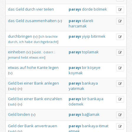
das
Geld
durch
vier
teilen
parayı
dörde
bölmek
das
Geld
zusammenhalten
parayı
idareli
{
v
}
harcamak
durchbringen
parayı
yiyip
bitirmek
{
v
}
[
ich
brachte
durch,
ich
habe
durchgebracht
]
einheben
parayı
toplamak
{
v
}
[
südd.:
österr.:
jemand
hebt
etwas
ein
]
etwas
auf
hohe
Kante
legen
parayı
bir
köşeye
koymak
{
v
}
Geld
bei
einer
Bank
anlegen
parayı
bankaya
yatırmak
{
sub
}
{
n
}
Geld
bei
einer
Bank
einzahlen
parayı
bir
bankaya
ödemek
{
sub
}
{
n
}
Geld
binden
parayı
bağlamak
{
v
}
Geld
der
Bank
anvertrauen
parayı
bankaya
itimat
etmek
{
sub
}
{
n
}