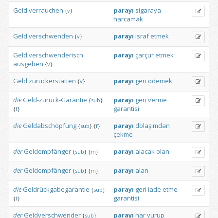
Geld
verrauchen
parayı
sigaraya
{
v
}
harcamak
Geld
verschwenden
parayı
israf
etmek
{
v
}
Geld
verschwenderisch
parayı
çarçur
etmek
ausgeben
{
v
}
Geld
zurückerstatten
parayı
geri
ödemek
{
v
}
die
Geld-zurück-Garantie
parayı
geri
verme
{
sub
}
garantisi
{
f
}
die
Geldabschöpfung
parayı
dolaşımdan
{
sub
}
{
f
}
çekme
der
Geldempfänger
parayı
alacak
olan
{
sub
}
{
m
}
der
Geldempfänger
parayı
alan
{
sub
}
{
m
}
die
Geldrückgabegarantie
parayı
geri
iade
etme
{
sub
}
garantisi
{
f
}
der
Geldverschwender
parayı
har
vurup
{
sub
}