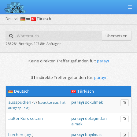
Deutsch
Türkisch
Übersetzen
768.284 Einträge, 207.804 Anfragen
Keine direkten Treffer gefunden für:
parayı
51
indirekte Treffer gefunden für:
parayı
Deutsch
Türkisch
ausspucken
parayı
sökülmek
{
v
}
[
spuckte
aus,
hat
ausgespuckt
]
außer
Kurs
setzen
parayı
dolaşımdan
almak
blechen
parayı
bayılmak
{
ugs.
}