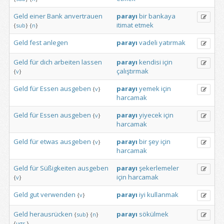
Geld
einer
Bank
anvertrauen
parayı
bir
bankaya
itimat
etmek
{
sub
}
{
n
}
Geld
fest
anlegen
parayı
vadeli
yatırmak
Geld
für
dich
arbeiten
lassen
parayı
kendisi
için
çalıştırmak
{
v
}
Geld
für
Essen
ausgeben
parayı
yemek
için
{
v
}
harcamak
Geld
für
Essen
ausgeben
parayı
yiyecek
için
{
v
}
harcamak
Geld
für
etwas
ausgeben
parayı
bir
şey
için
{
v
}
harcamak
Geld
für
Süßigkeiten
ausgeben
parayı
şekerlemeler
için
harcamak
{
v
}
Geld
gut
verwenden
parayı
iyi
kullanmak
{
v
}
Geld
herausrücken
parayı
sökülmek
{
sub
}
{
n
}
{
ugs.
}