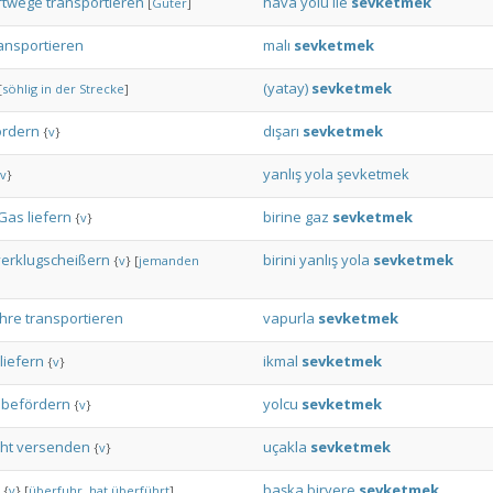
ftwege
transportieren
hava
yolu
ile
sevketmek
[
Güter
]
ansportieren
malı
sevketmek
(yatay)
sevketmek
[
söhlig
in
der
Strecke
]
ördern
dışarı
sevketmek
{
v
}
yanlış
yola
şevketmek
v
}
Gas
liefern
birine
gaz
sevketmek
{
v
}
verklugscheißern
birini
yanlış
yola
sevketmek
{
v
}
[
jemanden
hre
transportieren
vapurla
sevketmek
liefern
ikmal
sevketmek
{
v
}
befördern
yolcu
sevketmek
{
v
}
cht
versenden
uçakla
sevketmek
{
v
}
başka
biryere
sevketmek
{
v
}
[
überfuhr,
hat
überführt
]