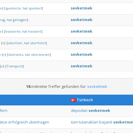
sevketmek
v
}
[
spedierte,
hat
spediert
]
sevketmek
rug,
hat
getragen
]
sevketmek
v
}
[
trassierte,
hat
trassiert
]
sevketmek
{
v
}
[
überfuhr,
hat
überführt
]
n
sevketmek
{
v
}
[
überwies,
hat
überwiesen
]
sevketmek
{
v
}
[
Transport
]
18
indirekte Treffer gefunden für:
sevketmek
Türkisch
efern
depodan
sevketmek
ätze
erfolgreich
übertragen
tüm
tutanakları
başarılı
sevketme