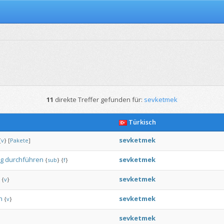
11
direkte Treffer gefunden für:
sevketmek
Türkisch
sevketmek
{
v
}
[
Pakete
]
g
durchführen
sevketmek
{
sub
}
{
f
}
sevketmek
{
v
}
n
sevketmek
{
v
}
sevketmek