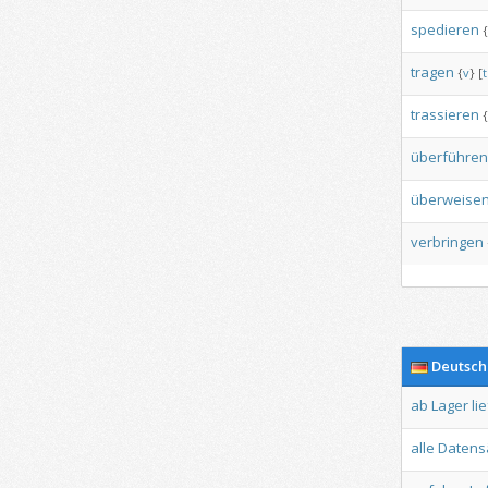
spedieren
{
tragen
{
v
}
[
t
trassieren
{
überführen
überweise
verbringen
Deutsch
ab
Lager
li
alle
Datens