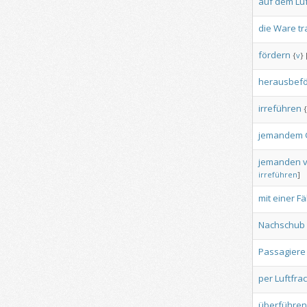
auf
dem
Lu
die
Ware
tr
fördern
{
v
}
herausbef
irreführen
{
jemandem
jemanden
irreführen
]
mit
einer
Fä
Nachschub
Passagiere
per
Luftfra
überführen