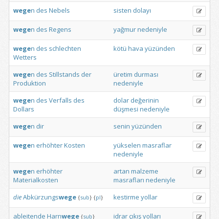
wege
n
des
Nebels
sisten
dolayı
wege
n
des
Regens
yağmur
nedeniyle
wege
n
des
schlechten
kötü
hava
yüzünden
Wetters
wege
n
des
Stillstands
der
üretim
durması
Produktion
nedeniyle
wege
n
des
Verfalls
des
dolar
değerinin
Dollars
düşmesi
nedeniyle
wege
n
dir
senin
yüzünden
wege
n
erhöhter
Kosten
yükselen
masraflar
nedeniyle
wege
n
erhöhter
artan
malzeme
Materialkosten
masrafları
nedeniyle
die
Abkürzungs
wege
kestirme
yollar
{
sub
}
{
pl
}
ableitende
Harn
wege
idrar
çıkış
yolları
{
sub
}