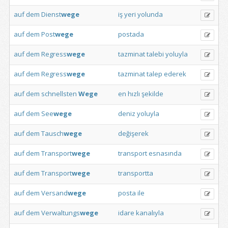
auf
dem
Dienst
wege
iş
yeri
yolunda
auf
dem
Post
wege
postada
auf
dem
Regress
wege
tazminat
talebi
yoluyla
auf
dem
Regress
wege
tazminat
talep
ederek
auf
dem
schnellsten
Wege
en
hızlı
şekilde
auf
dem
See
wege
deniz
yoluyla
auf
dem
Tausch
wege
değişerek
auf
dem
Transport
wege
transport
esnasında
auf
dem
Transport
wege
transportta
auf
dem
Versand
wege
posta
ile
auf
dem
Verwaltungs
wege
idare
kanalıyla