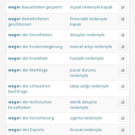
wege
n
Bauarbeiten
gesperrt
inşaat
nedeniyle
kapalı
wege
n
Betriebsferien
firma
tatili
nedeniyle
geschlossen
kapalı
wege
n
der
Einzelheiten
detaylar
nedeniyle
wege
n
der
Kostensteigerung
masraf
artışı
nedeniyle
wege
n
der
Krankheit
hastalık
nedeniyle
wege
n
der
Marktlage
pazar
durumu
nedeniyle
wege
n
der
schwachen
talep
azlığı
nedeniyle
Nachfrage
wege
n
der
technischen
teknik
detaylar
Einzelheiten
nedeniyle
wege
n
der
Versicherung
sigorta
nedeniyle
wege
n
des
Exports
ihracat
nedeniyle