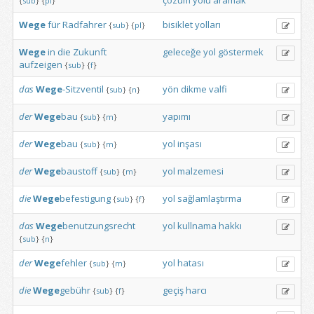
çözüm
yolu
aramak
{
sub
}
{
pl
}
Wege
für
Radfahrer
bisiklet
yolları
{
sub
}
{
pl
}
Wege
in
die
Zukunft
geleceğe
yol
göstermek
aufzeigen
{
sub
}
{
f
}
das
Wege
-Sitzventil
yön
dikme
valfi
{
sub
}
{
n
}
der
Wege
bau
yapımı
{
sub
}
{
m
}
der
Wege
bau
yol
inşası
{
sub
}
{
m
}
der
Wege
baustoff
yol
malzemesi
{
sub
}
{
m
}
die
Wege
befestigung
yol
sağlamlaştırma
{
sub
}
{
f
}
das
Wege
benutzungsrecht
yol
kullnama
hakkı
{
sub
}
{
n
}
der
Wege
fehler
yol
hatası
{
sub
}
{
m
}
die
Wege
gebühr
geçiş
harcı
{
sub
}
{
f
}