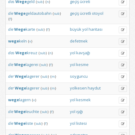
das
Wege
geld
geçiş
ücreti
{
sub
}
{
n
}
die
Wege
geldautobahn
geçiş
ücretli
otoyol
{
sub
}
{
f
}
die
Wege
karte
büyük
yol
haritası
{
sub
}
{
f
}
wege
keln
defetmek
{
v
}
das
Wege
kreuz
yol
kavşağı
{
sub
}
{
n
}
die
Wege
lagerei
yol
kesme
{
sub
}
{
f
}
der
Wege
lagerer
soyguncu
{
sub
}
{
m
}
der
Wege
lagerer
yolkesen
haydut
{
sub
}
{
m
}
wege
lagern
yol
kesmek
{
v
}
die
Wege
leuchte
yol
ışığı
{
sub
}
{
f
}
die
Wege
liste
yol
listesi
{
sub
}
{
f
}