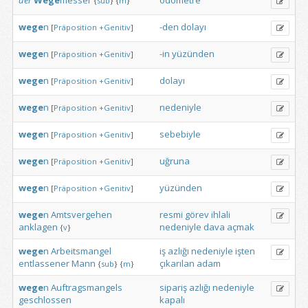
der
Wege
messer
odometre
{
sub
}
{
m
}
wege
n
-den
dolayı
[
Präposition
+Genitiv
]
wege
n
-in
yüzünden
[
Präposition
+Genitiv
]
wege
n
dolayı
[
Präposition
+Genitiv
]
wege
n
nedeniyle
[
Präposition
+Genitiv
]
wege
n
sebebiyle
[
Präposition
+Genitiv
]
wege
n
uğruna
[
Präposition
+Genitiv
]
wege
n
yüzünden
[
Präposition
+Genitiv
]
wege
n
Amtsvergehen
resmi
görev
ihlali
anklagen
nedeniyle
dava
açmak
{
v
}
wege
n
Arbeitsmangel
iş
azlığı
nedeniyle
işten
entlassener
Mann
çıkarılan
adam
{
sub
}
{
m
}
wege
n
Auftragsmangels
sipariş
azlığı
nedeniyle
geschlossen
kapalı