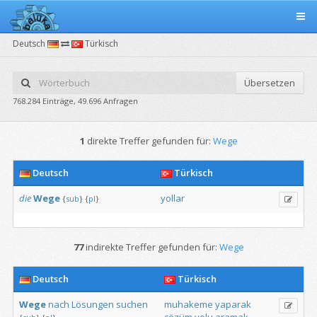
Deutsch
Türkisch
Übersetzen
768.284 Einträge, 49.696 Anfragen
1
direkte Treffer gefunden für:
Wege
Deutsch
Türkisch
die
Wege
yollar
{
sub
}
{
pl
}
77
indirekte Treffer gefunden für:
Wege
Deutsch
Türkisch
Wege
nach
Lösungen
suchen
muhakeme
yaparak