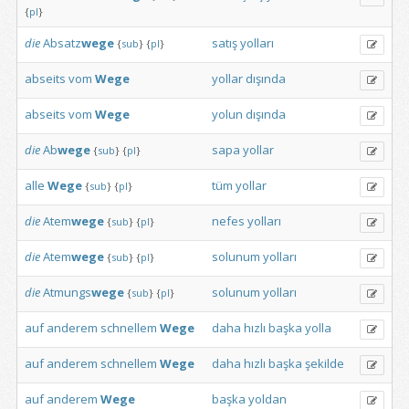
{
pl
}
die
Absatz
wege
satış
yolları
{
sub
}
{
pl
}
abseits
vom
Wege
yollar
dışında
abseits
vom
Wege
yolun
dışında
die
Ab
wege
sapa
yollar
{
sub
}
{
pl
}
alle
Wege
tüm
yollar
{
sub
}
{
pl
}
die
Atem
wege
nefes
yolları
{
sub
}
{
pl
}
die
Atem
wege
solunum
yolları
{
sub
}
{
pl
}
die
Atmungs
wege
solunum
yolları
{
sub
}
{
pl
}
auf
anderem
schnellem
Wege
daha
hızlı
başka
yolla
auf
anderem
schnellem
Wege
daha
hızlı
başka
şekilde
auf
anderem
Wege
başka
yoldan