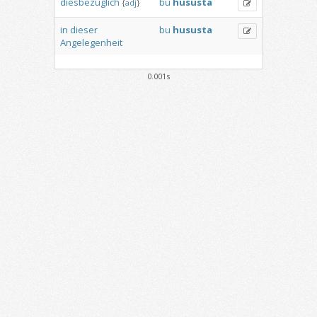
diesbezüglich
bu
hususta
{
adj
}
in
dieser
bu
hususta
Angelegenheit
0.001s