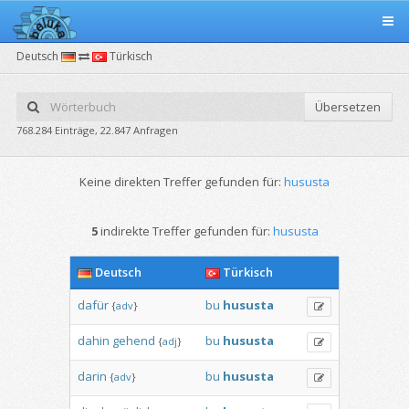
Deutsch
Türkisch
Übersetzen
768.284 Einträge, 22.847 Anfragen
Keine direkten Treffer gefunden für:
hususta
5
indirekte Treffer gefunden für:
hususta
Deutsch
Türkisch
dafür
bu
hususta
{
adv
}
dahin
gehend
bu
hususta
{
adj
}
darin
bu
hususta
{
adv
}