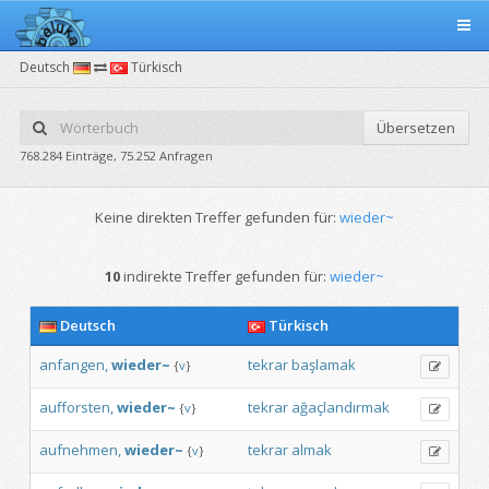
Deutsch
Türkisch
Übersetzen
768.284 Einträge, 75.252 Anfragen
Keine direkten Treffer gefunden für:
wieder~
10
indirekte Treffer gefunden für:
wieder~
Deutsch
Türkisch
anfangen,
wieder~
tekrar
başlamak
{
v
}
aufforsten,
wieder~
tekrar
ağaçlandırmak
{
v
}
aufnehmen,
wieder~
tekrar
almak
{
v
}