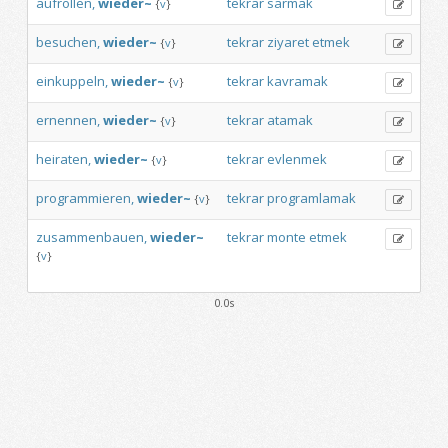
aufrollen,
wieder~
tekrar
sarmak
{
v
}
besuchen,
wieder~
tekrar
ziyaret
etmek
{
v
}
einkuppeln,
wieder~
tekrar
kavramak
{
v
}
ernennen,
wieder~
tekrar
atamak
{
v
}
heiraten,
wieder~
tekrar
evlenmek
{
v
}
programmieren,
wieder~
tekrar
programlamak
{
v
}
zusammenbauen,
wieder~
tekrar
monte
etmek
{
v
}
0.0s