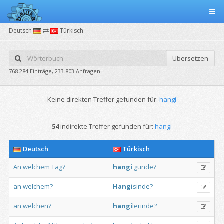
Deutsch
Türkisch
Übersetzen
768.284 Einträge, 233.803 Anfragen
Keine direkten Treffer gefunden für:
hangi
54
indirekte Treffer gefunden für:
hangi
Deutsch
Türkisch
An
welchem
Tag?
hangi
günde?
an
welchem?
Hangi
sinde?
an
welchen?
hangi
lerinde?