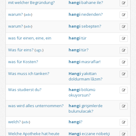
mit
welcher
Begründung?
hangi
bahane
ile?
warum?
hangi
nedenden?
{
adv
}
warum?
hangi
sebepten?
{
adv
}
was
für
einen,
eine,
ein
hangi
tür
Was
für
eins?
hangi
tür?
{
ugs.
}
was
für
Kosten?
hangi
masraflar!
Was
muss
ich
tanken?
Hangi
yakıttan
doldurmam
lâzım?
Was
studierst
du?
hangi
bölümü
okuyorsun?
was
wird
alles
unternommen?
hangi
girişimlerde
bulunulacak?
welch?
hangi
?
{
adv
}
Welche
Apotheke
hat
heute
Hangi
eczane
nöbetçi