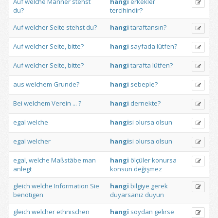
Auf
welche
Männer
stehst
hangi
erkekler
du?
tercihindir?
Auf
welcher
Seite
stehst
du?
hangi
taraftansın?
Auf
welcher
Seite,
bitte?
hangi
sayfada
lütfen?
Auf
welcher
Seite,
bitte?
hangi
tarafta
lütfen?
aus
welchem
Grunde?
hangi
sebeple?
Bei
welchem
Verein
...
?
hangi
dernekte?
egal
welche
hangi
si
olursa
olsun
egal
welcher
hangi
si
olursa
olsun
egal,
welche
Maßstäbe
man
hangi
ölçüler
konursa
anlegt
konsun
değişmez
gleich
welche
Information
Sie
hangi
bilgiye
gerek
benötigen
duyarsanız
duyun
gleich
welcher
ethnischen
hangi
soydan
gelirse