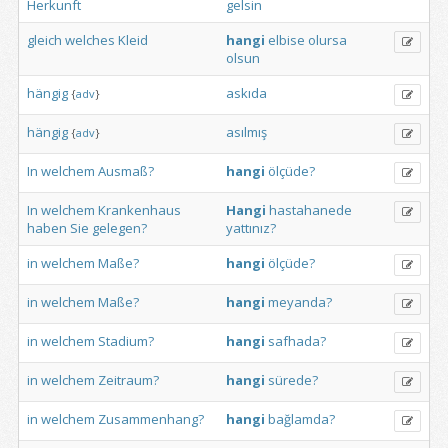
Herkunft
gelsin
gleich
welches
Kleid
hangi
elbise
olursa
olsun
hängig
askıda
{
adv
}
hängig
asılmış
{
adv
}
In
welchem
Ausmaß?
hangi
ölçüde?
In
welchem
Krankenhaus
Hangi
hastahanede
haben
Sie
gelegen?
yattınız?
in
welchem
Maße?
hangi
ölçüde?
in
welchem
Maße?
hangi
meyanda?
in
welchem
Stadium?
hangi
safhada?
in
welchem
Zeitraum?
hangi
sürede?
in
welchem
Zusammenhang?
hangi
bağlamda?