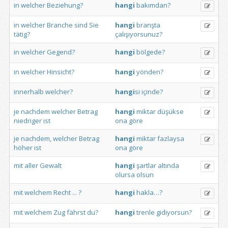
in
welcher
Beziehung?
hangi
bakımdan?
in
welcher
Branche
sind
Sie
hangi
branşta
tätig?
çalışıyorsunuz?
in
welcher
Gegend?
hangi
bölgede?
in
welcher
Hinsicht?
hangi
yönden?
innerhalb
welcher?
hangi
si
içinde?
je
nachdem
welcher
Betrag
hangi
miktar
düşükse
niedriger
ist
ona
göre
je
nachdem,
welcher
Betrag
hangi
miktar
fazlaysa
höher
ist
ona
göre
mit
aller
Gewalt
hangi
şartlar
altında
olursa
olsun
mit
welchem
Recht
...
?
hangi
hakla…?
mit
welchem
Zug
fährst
du?
hangi
trenle
gidiyorsun?