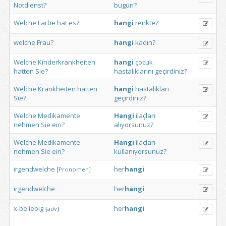
Notdienst?
bugün?
Welche
Farbe
hat
es?
hangi
renkte?
welche
Frau?
hangi
kadın?
Welche
Kinderkrankheiten
hangi
çocuk
hatten
Sie?
hastalıklarını
geçirdiniz?
Welche
Krankheiten
hatten
hangi
hastalıkları
Sie?
geçirdiniz?
Welche
Medikamente
Hangi
ilaçları
nehmen
Sie
ein?
alıyorsunuz?
Welche
Medikamente
Hangi
ilaçları
nehmen
Sie
ein?
kullanıyorsunuz?
irgendwelche
her
hangi
[
Pronomen
]
irgendwelche
her
hangi
x-beliebig
her
hangi
{
adv
}