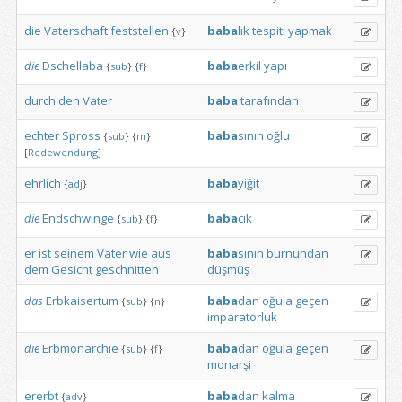
die
Vaterschaft
feststellen
baba
lık
tespiti
yapmak
{
v
}
die
Dschellaba
baba
erkil
yapı
{
sub
}
{
f
}
durch
den
Vater
baba
tarafından
echter
Spross
baba
sının
oğlu
{
sub
}
{
m
}
[
Redewendung
]
ehrlich
baba
yiğit
{
adj
}
die
Endschwinge
baba
cık
{
sub
}
{
f
}
er
ist
seinem
Vater
wie
aus
baba
sının
burnundan
dem
Gesicht
geschnitten
düşmüş
das
Erbkaisertum
baba
dan
oğula
geçen
{
sub
}
{
n
}
imparatorluk
die
Erbmonarchie
baba
dan
oğula
geçen
{
sub
}
{
f
}
monarşi
ererbt
baba
dan
kalma
{
adv
}