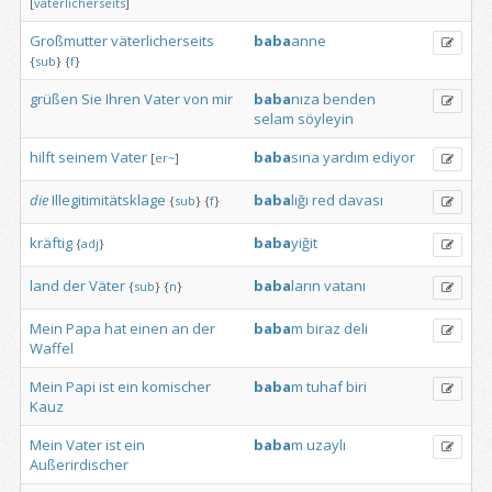
[
väterlicherseits
]
Großmutter
väterlicherseits
baba
anne
{
sub
}
{
f
}
grüßen
Sie
Ihren
Vater
von
mir
baba
nıza
benden
selam
söyleyin
hilft
seinem
Vater
baba
sına
yardım
ediyor
[
er~
]
die
Illegitimitätsklage
baba
lığı
red
davası
{
sub
}
{
f
}
kräftig
baba
yiğit
{
adj
}
land
der
Väter
baba
ların
vatanı
{
sub
}
{
n
}
Mein
Papa
hat
einen
an
der
baba
m
biraz
deli
Waffel
Mein
Papi
ist
ein
komischer
baba
m
tuhaf
biri
Kauz
Mein
Vater
ist
ein
baba
m
uzaylı
Außerirdischer