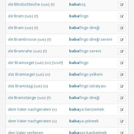
die
Blindschleiche
baba
köş
{
sub
}
{
f
}
die
Bram
baba
fingo
{
sub
}
{
f
}
die
Bram
baba
fingo
direği
{
sub
}
{
f
}
die
Brambrosse
baba
fingo
direği
sereni
{
sub
}
{
f
}
die
Bramrahe
baba
fingo
sereni
{
sub
}
{
f
}
der
Bramsegel
baba
fingo
{
sub
}
{
m
}
[
Schiff
]
das
Bramsegel
baba
fingo
yelkeni
{
sub
}
{
n
}
das
Bramstag
baba
fingo
istralyası
{
sub
}
{
n
}
die
Bramstänge
baba
fingo
direği
{
sub
}
{
f
}
dem
Vater
nachgeraten
baba
ya
benzemek
{
v
}
dem
Vater
nachgeraten
baba
ya
çekmek
{
v
}
den
Vater
verlieren
baba
sını
kaybetmek