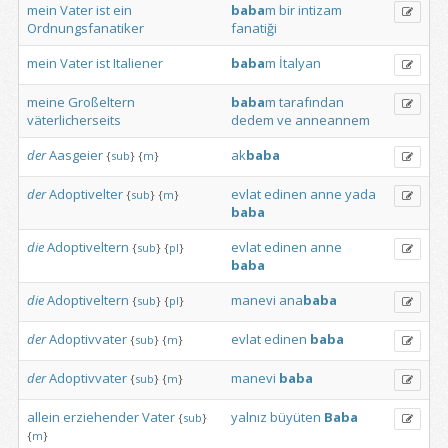
mein
Vater
ist
ein
baba
m
bir
intizam
Ordnungsfanatiker
fanatiği
mein
Vater
ist
Italiener
baba
m
İtalyan
meine
Großeltern
baba
m
tarafından
väterlicherseits
dedem
ve
anneannem
der
Aasgeier
ak
baba
{
sub
}
{
m
}
der
Adoptivelter
evlat
edinen
anne
yada
{
sub
}
{
m
}
baba
die
Adoptiveltern
evlat
edinen
anne
{
sub
}
{
pl
}
baba
die
Adoptiveltern
manevi
ana
baba
{
sub
}
{
pl
}
der
Adoptivvater
evlat
edinen
baba
{
sub
}
{
m
}
der
Adoptivvater
manevi
baba
{
sub
}
{
m
}
allein
erziehender
Vater
yalnız
büyüten
Baba
{
sub
}
{
m
}