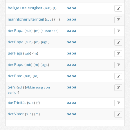
heilige
Dreieinigkeit
baba
{
sub
}
{
f
}
männlicher
Elternteil
baba
{
sub
}
{
m
}
der
Papa
baba
{
sub
}
{
m
}
[
alsAnrede
]
der
Papa
baba
{
sub
}
{
m
}
{
ugs.
}
der
Papi
baba
{
sub
}
{
m
}
der
Paps
baba
{
sub
}
{
m
}
{
ugs.
}
der
Pate
baba
{
sub
}
{
m
}
Sen.
baba
{
adj
}
[
Abkürzung
von
senior
]
die
Trinität
baba
{
sub
}
{
f
}
der
Vater
baba
{
sub
}
{
m
}