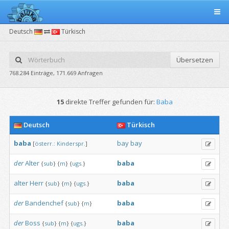
Deutsch
Türkisch
Übersetzen
768.284 Einträge, 171.669 Anfragen
15
direkte Treffer gefunden für:
Baba
Deutsch
Türkisch
baba
bay
bay
[
österr.:
Kinderspr.
]
der
Alter
baba
{
sub
}
{
m
}
{
ugs.
}
alter
Herr
baba
{
sub
}
{
m
}
{
ugs.
}
der
Bandenchef
baba
{
sub
}
{
m
}
der
Boss
baba
{
sub
}
{
m
}
{
ugs.
}