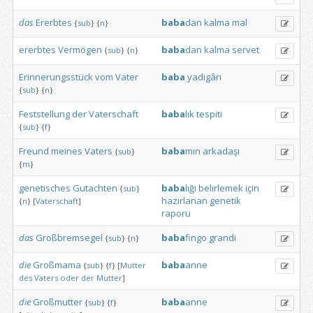
das
Ererbtes
baba
dan
kalma
mal
{
sub
}
{
n
}
ererbtes
Vermögen
baba
dan
kalma
servet
{
sub
}
{
n
}
Erinnerungsstück
vom
Vater
baba
yadigârı
{
sub
}
{
n
}
Feststellung
der
Vaterschaft
baba
lık
tespiti
{
sub
}
{
f
}
Freund
meines
Vaters
baba
mın
arkadaşı
{
sub
}
{
m
}
genetisches
Gutachten
baba
lığı
belirlemek
için
{
sub
}
hazırlanan
genetik
{
n
}
[
Vaterschaft
]
raporu
das
Großbremsegel
baba
fingo
grandi
{
sub
}
{
n
}
die
Großmama
baba
anne
{
sub
}
{
f
}
[
Mutter
des
Vaters
oder
der
Mutter
]
die
Großmutter
baba
anne
{
sub
}
{
f
}