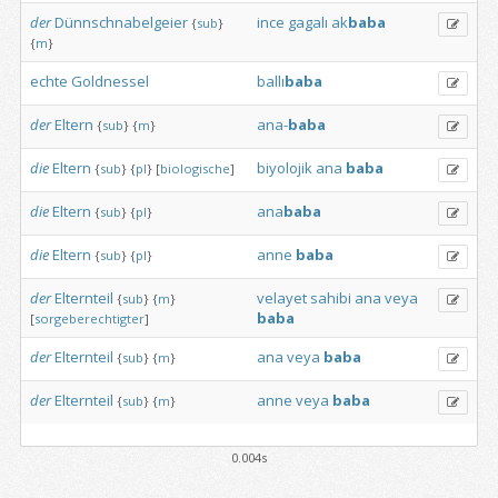
der
Dünnschnabelgeier
ince
gagalı
ak
baba
{
sub
}
{
m
}
echte
Goldnessel
ballı
baba
der
Eltern
ana-
baba
{
sub
}
{
m
}
die
Eltern
biyolojik
ana
baba
{
sub
}
{
pl
}
[
biologische
]
die
Eltern
ana
baba
{
sub
}
{
pl
}
die
Eltern
anne
baba
{
sub
}
{
pl
}
der
Elternteil
velayet
sahibi
ana
veya
{
sub
}
{
m
}
baba
[
sorgeberechtigter
]
der
Elternteil
ana
veya
baba
{
sub
}
{
m
}
der
Elternteil
anne
veya
baba
{
sub
}
{
m
}
0.004s