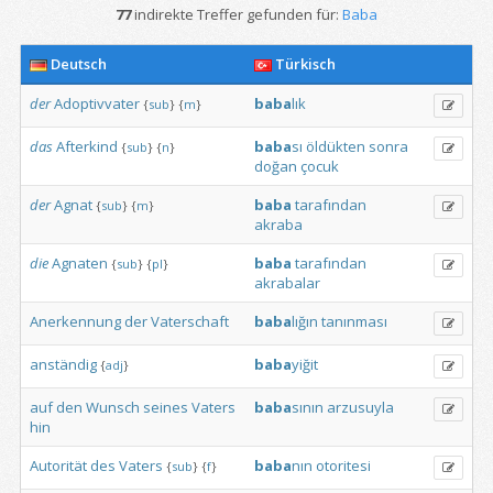
77
indirekte Treffer gefunden für:
Baba
Deutsch
Türkisch
der
Adoptivvater
baba
lık
{
sub
}
{
m
}
das
Afterkind
baba
sı
öldükten
sonra
{
sub
}
{
n
}
doğan
çocuk
der
Agnat
baba
tarafından
{
sub
}
{
m
}
akraba
die
Agnaten
baba
tarafından
{
sub
}
{
pl
}
akrabalar
Anerkennung
der
Vaterschaft
baba
lığın
tanınması
anständig
baba
yiğit
{
adj
}
auf
den
Wunsch
seines
Vaters
baba
sının
arzusuyla
hin
Autorität
des
Vaters
baba
nın
otoritesi
{
sub
}
{
f
}