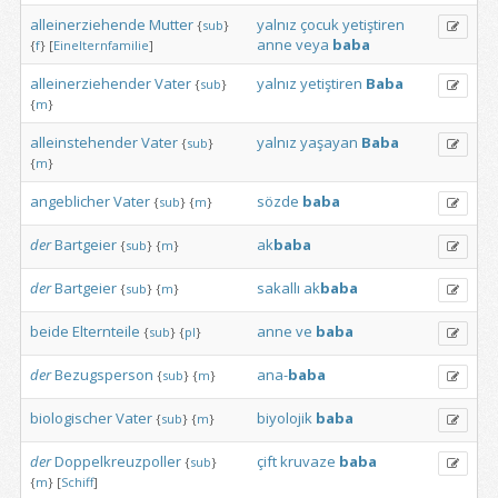
alleinerziehende
Mutter
yalnız
çocuk
yetiştiren
{
sub
}
anne
veya
baba
{
f
}
[
Einelternfamilie
]
alleinerziehender
Vater
yalnız
yetiştiren
Baba
{
sub
}
{
m
}
alleinstehender
Vater
yalnız
yaşayan
Baba
{
sub
}
{
m
}
angeblicher
Vater
sözde
baba
{
sub
}
{
m
}
der
Bartgeier
ak
baba
{
sub
}
{
m
}
der
Bartgeier
sakallı
ak
baba
{
sub
}
{
m
}
beide
Elternteile
anne
ve
baba
{
sub
}
{
pl
}
der
Bezugsperson
ana-
baba
{
sub
}
{
m
}
biologischer
Vater
biyolojik
baba
{
sub
}
{
m
}
der
Doppelkreuzpoller
çift
kruvaze
baba
{
sub
}
{
m
}
[
Schiff
]