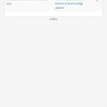
birinin
bulunmadığı
{
pl
}
aileler
0.001s