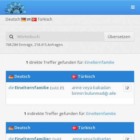
Deutsch
Türkisch
Übersetzen
768.284 Einträge, 218.415 Anfragen
1
direkte Treffer gefunden für:
Einelternfamilie
Deutsch
Türkisch
die
Einelternfamilie
anne
veya
babadan
{
sub
}
{
f
}
birinin
bulunmadığı
aile
1
indirekte Treffer gefunden für:
Einelternfamilie
Deutsch
Türkisch
die
Einelternfamilie
n
anne
veya
babadan
{
sub
}