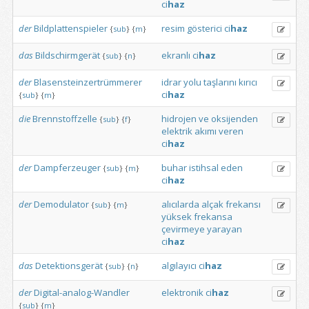
ci
haz
der
Bildplattenspieler
resim
gösterici
ci
haz
{
sub
}
{
m
}
das
Bildschirmgerät
ekranlı
ci
haz
{
sub
}
{
n
}
der
Blasensteinzertrümmerer
idrar
yolu
taşlarını
kırıcı
ci
haz
{
sub
}
{
m
}
die
Brennstoffzelle
hidrojen
ve
oksijenden
{
sub
}
{
f
}
elektrik
akımı
veren
ci
haz
der
Dampferzeuger
buhar
istihsal
eden
{
sub
}
{
m
}
ci
haz
der
Demodulator
alıcılarda
alçak
frekansı
{
sub
}
{
m
}
yüksek
frekansa
çevirmeye
yarayan
ci
haz
das
Detektionsgerät
algılayıcı
ci
haz
{
sub
}
{
n
}
der
Digital-analog-Wandler
elektronik
ci
haz
{
sub
}
{
m
}