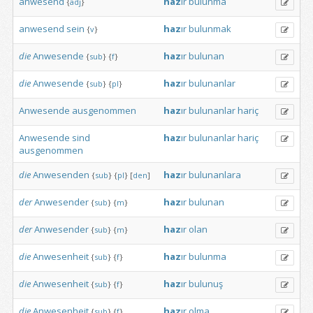
anwesend
haz
ır
bulunma
{
adj
}
anwesend
sein
haz
ır
bulunmak
{
v
}
die
Anwesende
haz
ır
bulunan
{
sub
}
{
f
}
die
Anwesende
haz
ır
bulunanlar
{
sub
}
{
pl
}
Anwesende
ausgenommen
haz
ır
bulunanlar
hariç
Anwesende
sind
haz
ır
bulunanlar
hariç
ausgenommen
die
Anwesenden
haz
ır
bulunanlara
{
sub
}
{
pl
}
[
den
]
der
Anwesender
haz
ır
bulunan
{
sub
}
{
m
}
der
Anwesender
haz
ır
olan
{
sub
}
{
m
}
die
Anwesenheit
haz
ır
bulunma
{
sub
}
{
f
}
die
Anwesenheit
haz
ır
bulunuş
{
sub
}
{
f
}
die
Anwesenheit
haz
ır
olma
{
sub
}
{
f
}