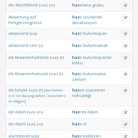
der
Abrichtblock
haz
ırlama
grubu
{
sub
}
{
m
}
Abwertung
auf
haz
ır
ürünlerde
Fertigerzeugnisse
devalüasyon
abwesend
haz
ır
bulunmayan
{
adj
}
abwesend
sein
haz
ır
bulunmamak
{
v
}
die
Abwesenheitsliste
haz
ır
bulunmayanlar
{
sub
}
{
f
}
listesi
die
Abwesenheitszeit
haz
ır
bulunmama
{
sub
}
{
f
}
zamanı
die
Achylie
haz
ım
usaresinin
{
sub
}
{
f
}
[
das
Fehlen
noksanlığı
von
Verdauungssäften,
besonders
im
Magen
]
der
Adam
Haz
reti
Adem
{
sub
}
{
m
}
der
Alarm
haz
ır
ol
{
sub
}
{
m
}
alarmbereit
haz
ır
bekleyen
{
adj
}