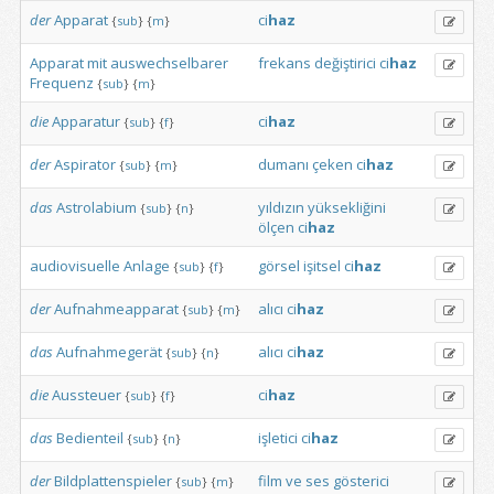
der
Apparat
ci
haz
{
sub
}
{
m
}
Apparat
mit
auswechselbarer
frekans
değiştirici
ci
haz
Frequenz
{
sub
}
{
m
}
die
Apparatur
ci
haz
{
sub
}
{
f
}
der
Aspirator
dumanı
çeken
ci
haz
{
sub
}
{
m
}
das
Astrolabium
yıldızın
yüksekliğini
{
sub
}
{
n
}
ölçen
ci
haz
audiovisuelle
Anlage
görsel
işitsel
ci
haz
{
sub
}
{
f
}
der
Aufnahmeapparat
alıcı
ci
haz
{
sub
}
{
m
}
das
Aufnahmegerät
alıcı
ci
haz
{
sub
}
{
n
}
die
Aussteuer
ci
haz
{
sub
}
{
f
}
das
Bedienteil
işletici
ci
haz
{
sub
}
{
n
}
der
Bildplattenspieler
film
ve
ses
gösterici
{
sub
}
{
m
}