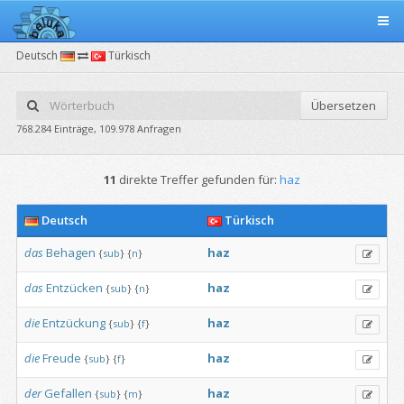
Deutsch
Türkisch
Übersetzen
768.284 Einträge, 109.978 Anfragen
11
direkte Treffer gefunden für:
haz
Deutsch
Türkisch
das
Behagen
haz
{
sub
}
{
n
}
das
Entzücken
haz
{
sub
}
{
n
}
die
Entzückung
haz
{
sub
}
{
f
}
die
Freude
haz
{
sub
}
{
f
}
der
Gefallen
haz
{
sub
}
{
m
}