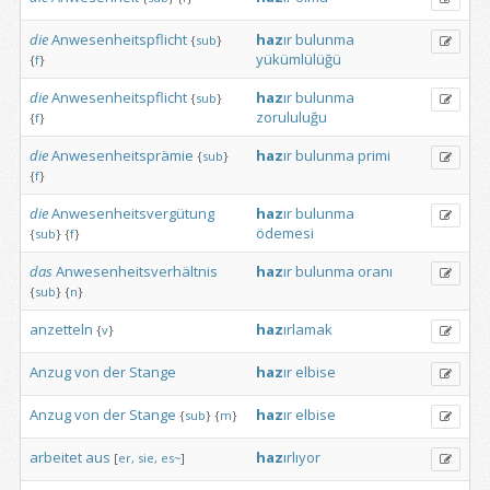
die
Anwesenheitspflicht
haz
ır
bulunma
{
sub
}
yükümlülüğü
{
f
}
die
Anwesenheitspflicht
haz
ır
bulunma
{
sub
}
zorululuğu
{
f
}
die
Anwesenheitsprämie
haz
ır
bulunma
primi
{
sub
}
{
f
}
die
Anwesenheitsvergütung
haz
ır
bulunma
ödemesi
{
sub
}
{
f
}
das
Anwesenheitsverhältnis
haz
ır
bulunma
oranı
{
sub
}
{
n
}
anzetteln
haz
ırlamak
{
v
}
Anzug
von
der
Stange
haz
ır
elbise
Anzug
von
der
Stange
haz
ır
elbise
{
sub
}
{
m
}
arbeitet
aus
haz
ırlıyor
[
er,
sie,
es~
]