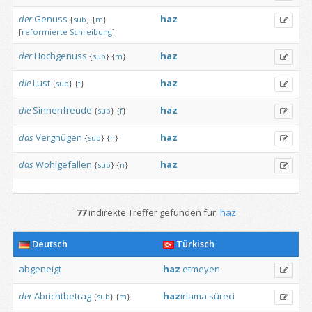
der
Genuss
haz
{
sub
}
{
m
}
[
reformierte
Schreibung
]
der
Hochgenuss
haz
{
sub
}
{
m
}
die
Lust
haz
{
sub
}
{
f
}
die
Sinnenfreude
haz
{
sub
}
{
f
}
das
Vergnügen
haz
{
sub
}
{
n
}
das
Wohlgefallen
haz
{
sub
}
{
n
}
77
indirekte Treffer gefunden für:
haz
Deutsch
Türkisch
abgeneigt
haz
etmeyen
der
Abrichtbetrag
haz
ırlama
süreci
{
sub
}
{
m
}