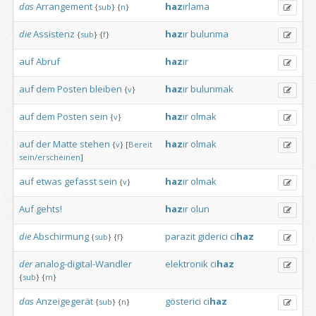
das
Arrangement
haz
ırlama
{
sub
}
{
n
}
die
Assistenz
haz
ır
bulunma
{
sub
}
{
f
}
auf
Abruf
haz
ır
auf
dem
Posten
bleiben
haz
ır
bulunmak
{
v
}
auf
dem
Posten
sein
haz
ır
olmak
{
v
}
auf
der
Matte
stehen
haz
ır
olmak
{
v
}
[
Bereit
sein/erscheinen
]
auf
etwas
gefasst
sein
haz
ır
olmak
{
v
}
Auf
gehts!
haz
ır
olun
die
Abschirmung
parazit
giderici
ci
haz
{
sub
}
{
f
}
der
analog-digital-Wandler
elektronik
ci
haz
{
sub
}
{
m
}
das
Anzeigegerät
gösterici
ci
haz
{
sub
}
{
n
}