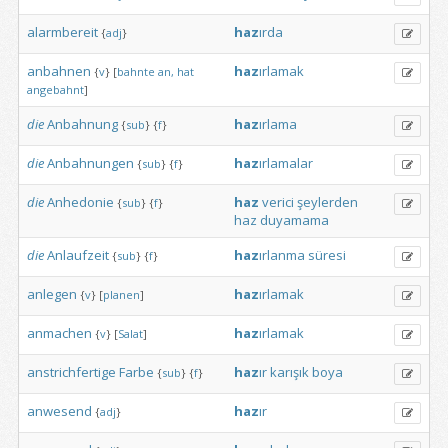
alarmbereit
haz
ırda
{
adj
}
anbahnen
haz
ırlamak
{
v
}
[
bahnte
an,
hat
angebahnt
]
die
Anbahnung
haz
ırlama
{
sub
}
{
f
}
die
Anbahnungen
haz
ırlamalar
{
sub
}
{
f
}
die
Anhedonie
haz
verici
şeylerden
{
sub
}
{
f
}
haz
duyamama
die
Anlaufzeit
haz
ırlanma
süresi
{
sub
}
{
f
}
anlegen
haz
ırlamak
{
v
}
[
planen
]
anmachen
haz
ırlamak
{
v
}
[
Salat
]
anstrichfertige
Farbe
haz
ır
karışık
boya
{
sub
}
{
f
}
anwesend
haz
ır
{
adj
}