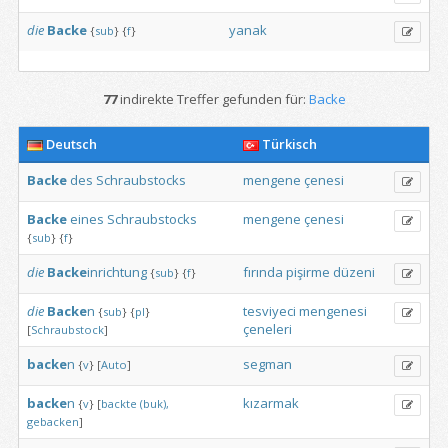
die
Backe
yanak
{
sub
}
{
f
}
77
indirekte Treffer gefunden für:
Backe
Deutsch
Türkisch
Backe
des
Schraubstocks
mengene
çenesi
Backe
eines
Schraubstocks
mengene
çenesi
{
sub
}
{
f
}
die
Backe
inrichtung
fırında
pişirme
düzeni
{
sub
}
{
f
}
die
Backe
n
tesviyeci
mengenesi
{
sub
}
{
pl
}
çeneleri
[
Schraubstock
]
backe
n
segman
{
v
}
[
Auto
]
backe
n
kızarmak
{
v
}
[
backte
(buk),
gebacken
]