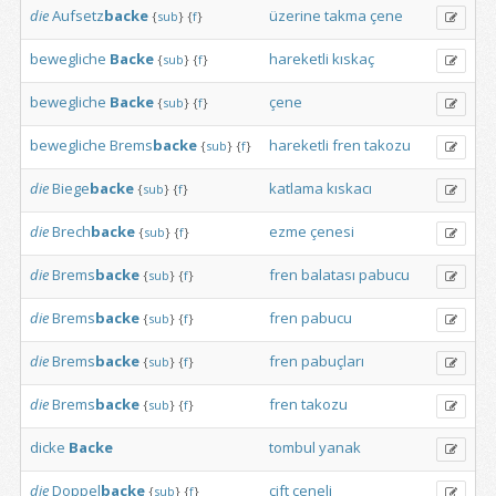
die
Aufsetz
backe
üzerine
takma
çene
{
sub
}
{
f
}
bewegliche
Backe
hareketli
kıskaç
{
sub
}
{
f
}
bewegliche
Backe
çene
{
sub
}
{
f
}
bewegliche
Brems
backe
hareketli
fren
takozu
{
sub
}
{
f
}
die
Biege
backe
katlama
kıskacı
{
sub
}
{
f
}
die
Brech
backe
ezme
çenesi
{
sub
}
{
f
}
die
Brems
backe
fren
balatası
pabucu
{
sub
}
{
f
}
die
Brems
backe
fren
pabucu
{
sub
}
{
f
}
die
Brems
backe
fren
pabuçları
{
sub
}
{
f
}
die
Brems
backe
fren
takozu
{
sub
}
{
f
}
dicke
Backe
tombul
yanak
die
Doppel
backe
çift
çeneli
{
sub
}
{
f
}