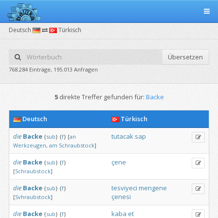
Deutsch
Türkisch
Übersetzen
768.284 Einträge, 195.013 Anfragen
5
direkte Treffer gefunden für:
Backe
Deutsch
Türkisch
die
Backe
tutacak
sap
{
sub
}
{
f
}
[
an
Werkzeugen,
am
Schraubstock
]
die
Backe
çene
{
sub
}
{
f
}
[
Schraubstock
]
die
Backe
tesviyeci
mengene
{
sub
}
{
f
}
çenesi
[
Svhraubstock
]
die
Backe
kaba
et
{
sub
}
{
f
}