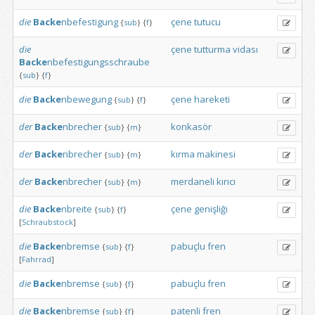
die
Backe
nbefestigung
çene
tutucu
{
sub
}
{
f
}
die
çene
tutturma
vidası
Backe
nbefestigungsschraube
{
sub
}
{
f
}
die
Backe
nbewegung
çene
hareketi
{
sub
}
{
f
}
der
Backe
nbrecher
konkasör
{
sub
}
{
m
}
der
Backe
nbrecher
kırma
makinesi
{
sub
}
{
m
}
der
Backe
nbrecher
merdaneli
kırıcı
{
sub
}
{
m
}
die
Backe
nbreite
çene
genişliği
{
sub
}
{
f
}
[
Schraubstock
]
die
Backe
nbremse
pabuçlu
fren
{
sub
}
{
f
}
[
Fahrrad
]
die
Backe
nbremse
pabuçlu
fren
{
sub
}
{
f
}
die
Backe
nbremse
patenli
fren
{
sub
}
{
f
}