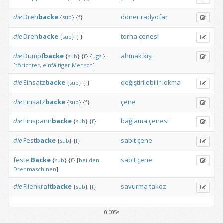
die
Dreh
backe
döner
radyofar
{
sub
}
{
f
}
die
Dreh
backe
torna
çenesi
{
sub
}
{
f
}
die
Dumpf
backe
ahmak
kişi
{
sub
}
{
f
}
{
ugs.
}
[
törichter,
einfältiger
Mensch
]
die
Einsatz
backe
değiştirilebilir
lokma
{
sub
}
{
f
}
die
Einsatz
backe
çene
{
sub
}
{
f
}
die
Einspann
backe
bağlama
çenesi
{
sub
}
{
f
}
die
Fest
backe
sabit
çene
{
sub
}
{
f
}
feste
Backe
sabit
çene
{
sub
}
{
f
}
[
bei
den
Drehmaschinen
]
die
Fliehkraft
backe
savurma
takoz
{
sub
}
{
f
}
0.005s