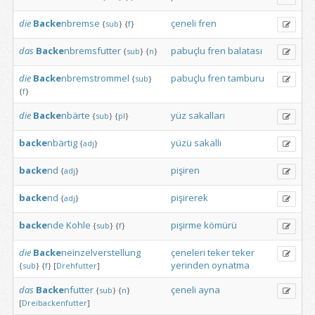
die
Backe
nbremse
çeneli
fren
{
sub
}
{
f
}
das
Backe
nbremsfutter
pabuçlu
fren
balatası
{
sub
}
{
n
}
die
Backe
nbremstrommel
pabuçlu
fren
tamburu
{
sub
}
{
f
}
die
Backe
nbärte
yüz
sakalları
{
sub
}
{
pl
}
backe
nbärtig
yüzü
sakallı
{
adj
}
backe
nd
pişiren
{
adj
}
backe
nd
pişirerek
{
adj
}
backe
nde
Kohle
pişirme
kömürü
{
sub
}
{
f
}
die
Backe
neinzelverstellung
çeneleri
teker
teker
yerinden
oynatma
{
sub
}
{
f
}
[
Drehfutter
]
das
Backe
nfutter
çeneli
ayna
{
sub
}
{
n
}
[
Dreibackenfutter
]