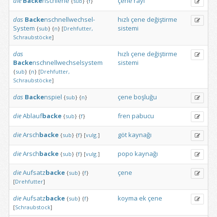
die
Backe
nschiene
çene
rayı
{
sub
}
{
f
}
das
Backe
nschnellwechsel-
hızlı
çene
değiştirme
System
sistemi
{
sub
}
{
n
}
[
Drehfutter,
Schraubstöcke
]
das
hızlı
çene
değiştirme
Backe
nschnellwechselsystem
sistemi
{
sub
}
{
n
}
[
Drehfutter,
Schraubstöcke
]
das
Backe
nspiel
çene
boşluğu
{
sub
}
{
n
}
die
Ablauf
backe
fren
pabucu
{
sub
}
{
f
}
die
Arsch
backe
göt
kaynağı
{
sub
}
{
f
}
[
vulg.
]
die
Arsch
backe
popo
kaynağı
{
sub
}
{
f
}
[
vulg.
]
die
Aufsatz
backe
çene
{
sub
}
{
f
}
[
Drehfutter
]
die
Aufsatz
backe
koyma
ek
çene
{
sub
}
{
f
}
[
Schraubstock
]