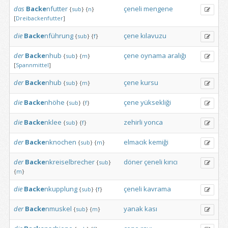
das
Backe
nfutter
çeneli
mengene
{
sub
}
{
n
}
[
Dreibackenfutter
]
die
Backe
nführung
çene
kılavuzu
{
sub
}
{
f
}
der
Backe
nhub
çene
oynama
aralığı
{
sub
}
{
m
}
[
Spannmittel
]
der
Backe
nhub
çene
kursu
{
sub
}
{
m
}
die
Backe
nhöhe
çene
yüksekliği
{
sub
}
{
f
}
die
Backe
nklee
zehirli
yonca
{
sub
}
{
f
}
der
Backe
nknochen
elmacık
kemiği
{
sub
}
{
m
}
der
Backe
nkreiselbrecher
döner
çeneli
kırıcı
{
sub
}
{
m
}
die
Backe
nkupplung
çeneli
kavrama
{
sub
}
{
f
}
der
Backe
nmuskel
yanak
kası
{
sub
}
{
m
}