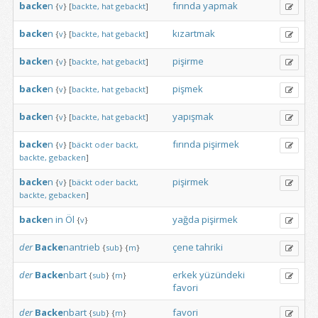
backe
n
fırında
yapmak
{
v
}
[
backte,
hat
gebackt
]
backe
n
kızartmak
{
v
}
[
backte,
hat
gebackt
]
backe
n
pişirme
{
v
}
[
backte,
hat
gebackt
]
backe
n
pişmek
{
v
}
[
backte,
hat
gebackt
]
backe
n
yapışmak
{
v
}
[
backte,
hat
gebackt
]
backe
n
fırında
pişirmek
{
v
}
[
bäckt
oder
backt,
backte,
gebacken
]
backe
n
pişirmek
{
v
}
[
bäckt
oder
backt,
backte,
gebacken
]
backe
n
in
Öl
yağda
pişirmek
{
v
}
der
Backe
nantrieb
çene
tahriki
{
sub
}
{
m
}
der
Backe
nbart
erkek
yüzündeki
{
sub
}
{
m
}
favori
der
Backe
nbart
favori
{
sub
}
{
m
}