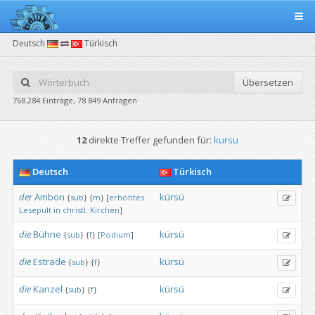
Deutsch
Türkisch
Übersetzen
768.284 Einträge, 78.849 Anfragen
12
direkte Treffer gefunden für:
kursu
Deutsch
Türkisch
der
Ambon
kürsü
{
sub
}
{
m
}
[
erhöhtes
Lesepult
in
christl.
Kirchen
]
die
Bühne
kürsü
{
sub
}
{
f
}
[
Podium
]
die
Estrade
kürsü
{
sub
}
{
f
}
die
Kanzel
kürsü
{
sub
}
{
f
}