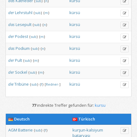
das
Katheder
kürsü
{
sub
}
{
n
}
der
Lehrstuhl
kürsü
{
sub
}
{
m
}
das
Lesepult
kürsü
{
sub
}
{
n
}
der
Podest
kürsü
{
sub
}
{
m
}
das
Podium
kürsü
{
sub
}
{
n
}
der
Pult
kürsü
{
sub
}
{
m
}
der
Sockel
kürsü
{
sub
}
{
m
}
die
Tribüne
kürsü
{
sub
}
{
f
}
[
Redner-
]
77
indirekte Treffer gefunden für:
kursu
Deutsch
Türkisch
AGM
Batterie
kurşun-kalsiyum
{
sub
}
{
f
}
bataryası