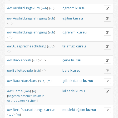
der
Ausbildungskurs
öğretim
kursu
{
sub
}
{
m
}
der
Ausbildungslehrgang
eğitim
kursu
{
sub
}
{
m
}
der
Ausbildungslehrgang
öğrenim
kursu
{
sub
}
{
m
}
die
Ausspracheschulung
telaffuz
kursu
{
sub
}
{
f
}
der
Backenhub
çene
kursu
{
sub
}
{
m
}
die
Ballettschule
bale
kursu
{
sub
}
{
f
}
der
Bauchtanzkurs
göbek
dansı
kursu
{
sub
}
{
m
}
das
Bema
kilisede
kürsü
{
sub
}
{
n
}
[
abgeschlossener
Raum
in
orthodoxen
Kirchen
]
der
Berufsausbildungs
kursu
s
mesleki
eğitim
kursu
{
sub
}
{
m
}