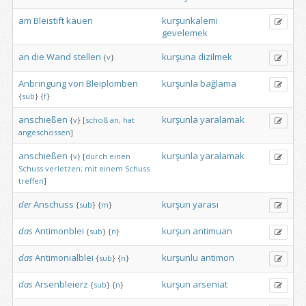
am
Bleistift
kauen
kurşunkalemi
gevelemek
an
die
Wand
stellen
kurşuna
dizilmek
{
v
}
Anbringung
von
Bleiplomben
kurşunla
bağlama
{
sub
}
{
f
}
anschießen
kurşunla
yaralamak
{
v
}
[
schoß
an,
hat
angeschossen
]
anschießen
kurşunla
yaralamak
{
v
}
[
durch
einen
Schuss
verletzen;
mit
einem
Schuss
treffen
]
der
Anschuss
kurşun
yarası
{
sub
}
{
m
}
das
Antimonblei
kurşun
antimuan
{
sub
}
{
n
}
das
Antimonialblei
kurşunlu
antimon
{
sub
}
{
n
}
das
Arsenbleierz
kurşun
arseniat
{
sub
}
{
n
}