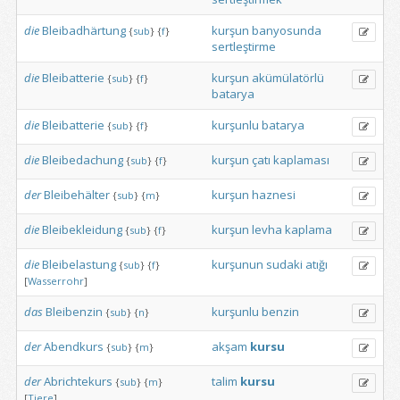
die
Bleibadhärtung
kurşun
banyosunda
{
sub
}
{
f
}
sertleştirme
die
Bleibatterie
kurşun
akümülatörlü
{
sub
}
{
f
}
batarya
die
Bleibatterie
kurşunlu
batarya
{
sub
}
{
f
}
die
Bleibedachung
kurşun
çatı
kaplaması
{
sub
}
{
f
}
der
Bleibehälter
kurşun
haznesi
{
sub
}
{
m
}
die
Bleibekleidung
kurşun
levha
kaplama
{
sub
}
{
f
}
die
Bleibelastung
kurşunun
sudaki
atığı
{
sub
}
{
f
}
[
Wasserrohr
]
das
Bleibenzin
kurşunlu
benzin
{
sub
}
{
n
}
der
Abendkurs
akşam
kursu
{
sub
}
{
m
}
der
Abrichtekurs
talim
kursu
{
sub
}
{
m
}
[
Tiere
]