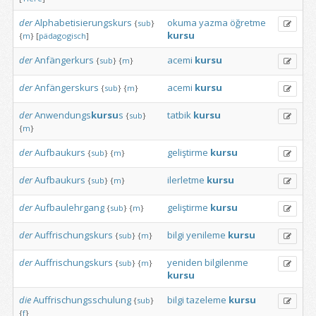
der
Alphabetisierungskurs
okuma
yazma
öğretme
{
sub
}
kursu
{
m
}
[
pädagogisch
]
der
Anfängerkurs
acemi
kursu
{
sub
}
{
m
}
der
Anfängerskurs
acemi
kursu
{
sub
}
{
m
}
der
Anwendungs
kursu
s
tatbik
kursu
{
sub
}
{
m
}
der
Aufbaukurs
geliştirme
kursu
{
sub
}
{
m
}
der
Aufbaukurs
ilerletme
kursu
{
sub
}
{
m
}
der
Aufbaulehrgang
geliştirme
kursu
{
sub
}
{
m
}
der
Auffrischungskurs
bilgi
yenileme
kursu
{
sub
}
{
m
}
der
Auffrischungskurs
yeniden
bilgilenme
{
sub
}
{
m
}
kursu
die
Auffrischungsschulung
bilgi
tazeleme
kursu
{
sub
}
{
f
}