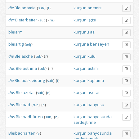
die
Bleianämie
kurşun
anemisi
{
sub
}
{
f
}
der
Bleiarbeiter
kurşun
işçisi
{
sub
}
{
m
}
bleiarm
kurşunu
az
bleiartig
kurşuna
benzeyen
{
adj
}
die
Bleiasche
kurşun
külü
{
sub
}
{
f
}
das
Bleiasthma
kurşun
astımı
{
sub
}
{
n
}
die
Bleiauskleidung
kurşun
kaplama
{
sub
}
{
f
}
das
Bleiazetat
kurşun
asetat
{
sub
}
{
n
}
das
Bleibad
kurşun
banyosu
{
sub
}
{
n
}
das
Bleibadhärten
kurşun
banyosunda
{
sub
}
{
n
}
sertleştirme
Bleibadhärten
kurşun
banyosunda
{
v
}
sertleştirmek