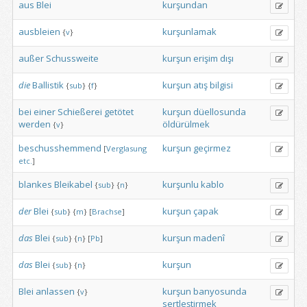
aus
Blei
kurşundan
ausbleien
kurşunlamak
{
v
}
außer
Schussweite
kurşun
erişim
dışı
die
Ballistik
kurşun
atış
bilgisi
{
sub
}
{
f
}
bei
einer
Schießerei
getötet
kurşun
düellosunda
werden
öldürülmek
{
v
}
beschusshemmend
kurşun
geçirmez
[
Verglasung
etc.
]
blankes
Bleikabel
kurşunlu
kablo
{
sub
}
{
n
}
der
Blei
kurşun
çapak
{
sub
}
{
m
}
[
Brachse
]
das
Blei
kurşun
madenî
{
sub
}
{
n
}
[
Pb
]
das
Blei
kurşun
{
sub
}
{
n
}
Blei
anlassen
kurşun
banyosunda
{
v
}
sertleştirmek