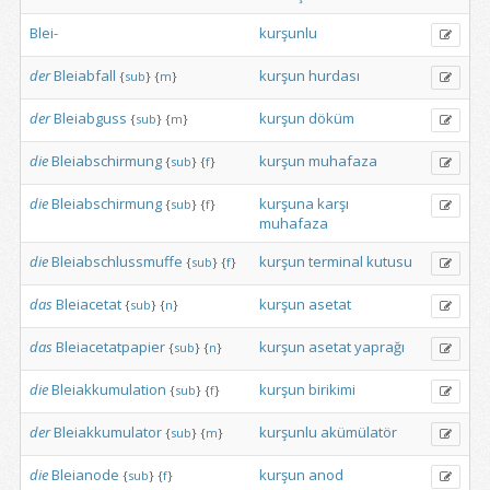
Blei-
kurşunlu
der
Bleiabfall
kurşun
hurdası
{
sub
}
{
m
}
der
Bleiabguss
kurşun
döküm
{
sub
}
{
m
}
die
Bleiabschirmung
kurşun
muhafaza
{
sub
}
{
f
}
die
Bleiabschirmung
kurşuna
karşı
{
sub
}
{
f
}
muhafaza
die
Bleiabschlussmuffe
kurşun
terminal
kutusu
{
sub
}
{
f
}
das
Bleiacetat
kurşun
asetat
{
sub
}
{
n
}
das
Bleiacetatpapier
kurşun
asetat
yaprağı
{
sub
}
{
n
}
die
Bleiakkumulation
kurşun
birikimi
{
sub
}
{
f
}
der
Bleiakkumulator
kurşunlu
akümülatör
{
sub
}
{
m
}
die
Bleianode
kurşun
anod
{
sub
}
{
f
}