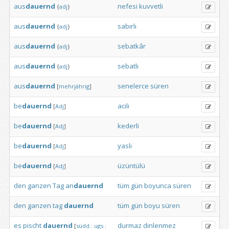
aus
dauernd
nefesi
kuvvetli
{
adj
}
aus
dauernd
sabırlı
{
adj
}
aus
dauernd
sebatkâr
{
adj
}
aus
dauernd
sebatlı
{
adj
}
aus
dauernd
senelerce
süren
[
mehrjährig
]
be
dauernd
acılı
[
Adj
]
be
dauernd
kederli
[
Adj
]
be
dauernd
yaslı
[
Adj
]
be
dauernd
üzüntülü
[
Adj
]
den
ganzen
Tag
an
dauernd
tüm
gün
boyunca
süren
den
ganzen
tag
dauernd
tüm
gün
boyu
süren
es
pischt
dauernd
durmaz
dinlenmez
[
südd.:
ugs.: