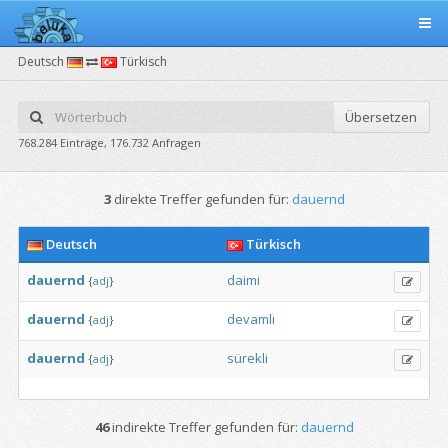
Deutsch
Türkisch
Übersetzen
768.284 Einträge, 176.732 Anfragen
3
direkte Treffer gefunden für:
dauernd
Deutsch
Türkisch
dauernd
daimi
{
adj
}
dauernd
devamlı
{
adj
}
dauernd
sürekli
{
adj
}
46
indirekte Treffer gefunden für:
dauernd