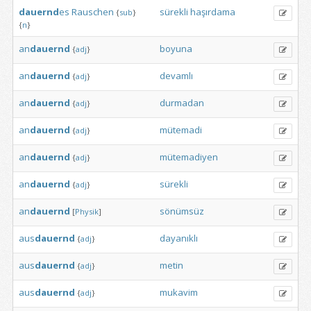
dauernd
es
Rauschen
sürekli
haşırdama
{
sub
}
{
n
}
an
dauernd
boyuna
{
adj
}
an
dauernd
devamlı
{
adj
}
an
dauernd
durmadan
{
adj
}
an
dauernd
mütemadi
{
adj
}
an
dauernd
mütemadiyen
{
adj
}
an
dauernd
sürekli
{
adj
}
an
dauernd
sönümsüz
[
Physik
]
aus
dauernd
dayanıklı
{
adj
}
aus
dauernd
metin
{
adj
}
aus
dauernd
mukavim
{
adj
}