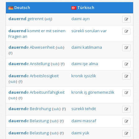
Deutsch
Türkisch
dauernd
getrennt
daimi
ayrı
{
adj
}
dauernd
kommt
er
mit
seinen
sürekli
soruları
var
Fragen
an
dauernd
e
Abwesenheit
daimi
katılmama
{
sub
}
{
f
}
dauernd
e
Anstellung
daimi
işe
alma
{
sub
}
{
f
}
dauernd
e
Arbeitslosigkeit
kronik
işsizlik
{
sub
}
{
f
}
dauernd
e
Arbeitsunfähigkeit
kronik
iş
görememezlik
{
sub
}
{
f
}
dauernd
e
Bedrohung
sürekli
tehdit
{
sub
}
{
f
}
dauernd
e
Belastung
daimi
masraf
{
sub
}
{
f
}
dauernd
e
Belastung
daimi
yük
{
sub
}
{
f
}