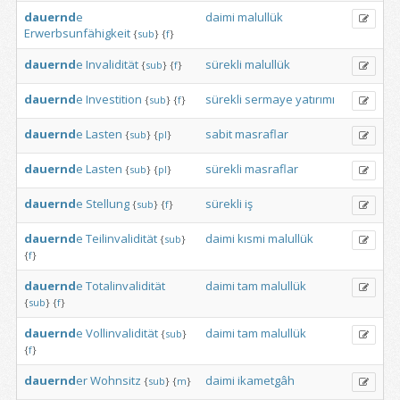
dauernd
e
daimi
malullük
Erwerbsunfähigkeit
{
sub
}
{
f
}
dauernd
e
Invalidität
sürekli
malullük
{
sub
}
{
f
}
dauernd
e
Investition
sürekli
sermaye
yatırımı
{
sub
}
{
f
}
dauernd
e
Lasten
sabit
masraflar
{
sub
}
{
pl
}
dauernd
e
Lasten
sürekli
masraflar
{
sub
}
{
pl
}
dauernd
e
Stellung
sürekli
iş
{
sub
}
{
f
}
dauernd
e
Teilinvalidität
daimi
kısmi
malullük
{
sub
}
{
f
}
dauernd
e
Totalinvalidität
daimi
tam
malullük
{
sub
}
{
f
}
dauernd
e
Vollinvalidität
daimi
tam
malullük
{
sub
}
{
f
}
dauernd
er
Wohnsitz
daimi
ikametgâh
{
sub
}
{
m
}