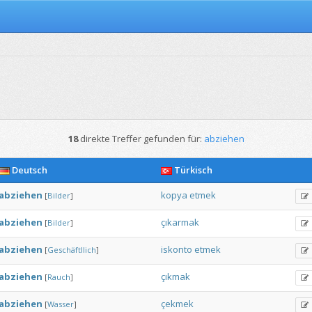
18
direkte Treffer gefunden für:
abziehen
Deutsch
Türkisch
abziehen
kopya
etmek
[
Bilder
]
abziehen
çıkarmak
[
Bilder
]
abziehen
iskonto
etmek
[
Geschäftllich
]
abziehen
çıkmak
[
Rauch
]
abziehen
çekmek
[
Wasser
]