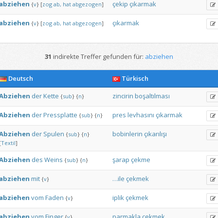
abziehen
çekip
çıkarmak
{
v
}
[
zog
ab,
hat
abgezogen
]
abziehen
çıkarmak
{
v
}
[
zog
ab,
hat
abgezogen
]
31
indirekte Treffer gefunden für:
abziehen
Deutsch
Türkisch
Abziehen
der
Kette
zincirin
boşaltılması
{
sub
}
{
n
}
Abziehen
der
Pressplatte
pres
levhasını
çıkarmak
{
sub
}
{
n
}
Abziehen
der
Spulen
bobinlerin
çıkarılışı
{
sub
}
{
n
}
[
Textil
]
Abziehen
des
Weins
şarap
çekme
{
sub
}
{
n
}
abziehen
mit
…ile
çekmek
{
v
}
abziehen
vom
Faden
iplik
çekmek
{
v
}
abziehen
vom
Finger
parmakla
çekmek
{
v
}