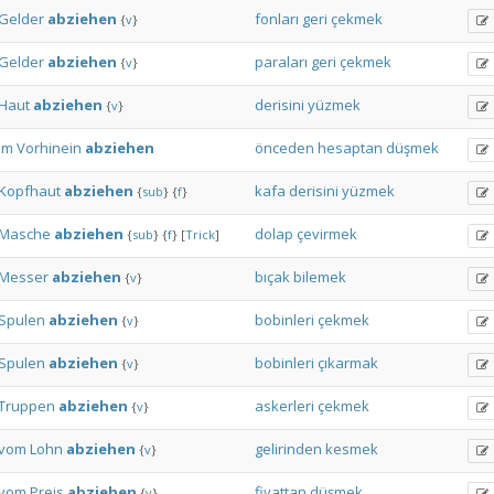
Gelder
abziehen
fonları
geri
çekmek
{
v
}
Gelder
abziehen
paraları
geri
çekmek
{
v
}
Haut
abziehen
derisini
yüzmek
{
v
}
im
Vorhinein
abziehen
önceden
hesaptan
düşmek
Kopfhaut
abziehen
kafa
derisini
yüzmek
{
sub
}
{
f
}
Masche
abziehen
dolap
çevirmek
{
sub
}
{
f
}
[
Trick
]
Messer
abziehen
bıçak
bilemek
{
v
}
Spulen
abziehen
bobinleri
çekmek
{
v
}
Spulen
abziehen
bobinleri
çıkarmak
{
v
}
Truppen
abziehen
askerleri
çekmek
{
v
}
vom
Lohn
abziehen
gelirinden
kesmek
{
v
}
vom
Preis
abziehen
fiyattan
düşmek
{
v
}