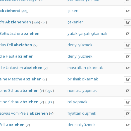
abziehen
d
çeken
{
adj
}
die
Abziehen
den
çekenler
{
sub
}
{
pl
}
Bettwäsche
abziehen
yatak
çarşafı
çıkarmak
das
Fell
abziehen
deriyi
yüzmek
{
v
}
die
Haut
abziehen
deriyi
yüzmek
die
Unkosten
abziehen
masrafları
çıkarmak
{
v
}
eine
Masche
abziehen
bir
ilmik
çıkarmak
{
v
}
eine
Schau
abziehen
numara
yapmak
{
v
}
{
ugs.
}
eine
Schau
abziehen
rol
yapmak
{
v
}
{
ugs.
}
etwas
vom
Preis
abziehen
fiyattan
düşmek
{
v
}
Fell
abziehen
derisini
yüzmek
{
v
}