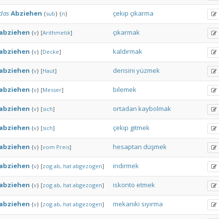
das
Abziehen
çekip
çıkarma
{
sub
}
{
n
}
abziehen
çıkarmak
{
v
}
[
Arithmetik
]
abziehen
kaldırmak
{
v
}
[
Decke
]
abziehen
derisini
yüzmek
{
v
}
[
Haut
]
abziehen
bilemek
{
v
}
[
Messer
]
abziehen
ortadan
kaybolmak
{
v
}
[
sich
]
abziehen
çekip
gitmek
{
v
}
[
sich
]
abziehen
hesaptan
düşmek
{
v
}
[
vom
Preis
]
abziehen
indirmek
{
v
}
[
zog
ab,
hat
abgezogen
]
abziehen
iskonto
etmek
{
v
}
[
zog
ab,
hat
abgezogen
]
abziehen
mekaniki
sıyırma
{
v
}
[
zog
ab,
hat
abgezogen
]