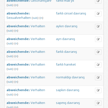
abweichende
s
Geschäftsjahr
farklı
mali
yıl
{
sub
}
{
n
}
abweichende
s
farklı
cinsel
davranış
Sexualverhalten
{
sub
}
{
n
}
abweichende
s
Verhalten
aykırı
davranış
{
sub
}
{
n
}
abweichende
s
Verhalten
ayrı
davranış
{
sub
}
{
n
}
abweichende
s
Verhalten
farklı
davranış
{
sub
}
{
n
}
abweichende
s
Verhalten
farklı
hareket
{
sub
}
{
n
}
abweichende
s
Verhalten
normaldışı
davranış
{
sub
}
{
n
}
abweichende
s
Verhalten
sapkın
davranış
{
sub
}
{
n
}
abweichende
s
Verhalten
sapmış
davranış
{
sub
}
{
n
}