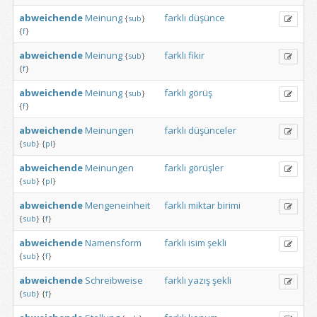
abweichende
Meinung
farklı
düşünce
{
sub
}
{
f
}
abweichende
Meinung
farklı
fikir
{
sub
}
{
f
}
abweichende
Meinung
farklı
görüş
{
sub
}
{
f
}
abweichende
Meinungen
farklı
düşünceler
{
sub
}
{
pl
}
abweichende
Meinungen
farklı
görüşler
{
sub
}
{
pl
}
abweichende
Mengeneinheit
farklı
miktar
birimi
{
sub
}
{
f
}
abweichende
Namensform
farklı
isim
şekli
{
sub
}
{
f
}
abweichende
Schreibweise
farklı
yazış
şekli
{
sub
}
{
f
}