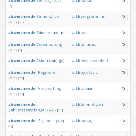
abweichende
Stellung
farklı
konum
{
sub
}
{
f
}
abweichende
Steuersätze
farklı
vergi
oranları
{
sub
}
{
pl
}
abweichende
Stimme
farklı
ses
{
sub
}
{
f
}
abweichende
Vereinbarung
farklı
anlaşma
{
sub
}
{
f
}
abweichende
Aktien
farklı
hisse
senetleri
{
sub
}
{
pl
}
abweichende
r
Regulierer
farklı
ayarlayıcı
{
sub
}
{
m
}
abweichende
r
Voranschlag
farklı
tahmin
{
sub
}
{
m
}
abweichende
r
farklı
ödenek
alıcı
Zahlungsempfänger
{
sub
}
{
m
}
abweichende
s
Ergebnis
farklı
sonuç
{
sub
}
{
n
}