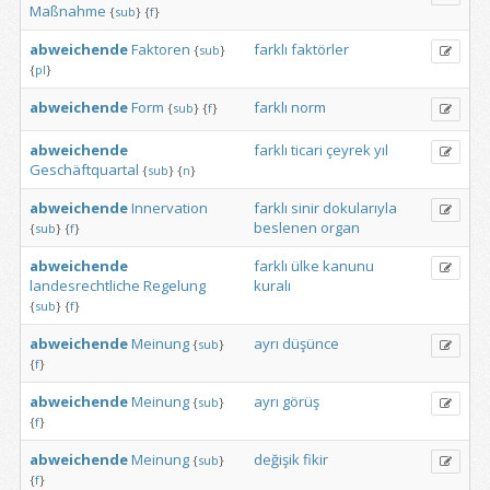
Maßnahme
{
sub
}
{
f
}
abweichende
Faktoren
farklı
faktörler
{
sub
}
{
pl
}
abweichende
Form
farklı
norm
{
sub
}
{
f
}
abweichende
farklı
ticari
çeyrek
yıl
Geschäftquartal
{
sub
}
{
n
}
abweichende
Innervation
farklı
sinir
dokularıyla
beslenen
organ
{
sub
}
{
f
}
abweichende
farklı
ülke
kanunu
landesrechtliche
Regelung
kuralı
{
sub
}
{
f
}
abweichende
Meinung
ayrı
düşünce
{
sub
}
{
f
}
abweichende
Meinung
ayrı
görüş
{
sub
}
{
f
}
abweichende
Meinung
değişik
fikir
{
sub
}
{
f
}