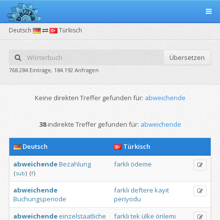
Deutsch
Türkisch
Übersetzen
768.284 Einträge, 184.192 Anfragen
Keine direkten Treffer gefunden für:
abweichende
38
indirekte Treffer gefunden für:
abweichende
Deutsch
Türkisch
abweichende
Bezahlung
farklı
ödeme
{
sub
}
{
f
}
abweichende
farklı
deftere
kayıt
Buchungsperiode
periyodu
abweichende
einzelstaatliche
farklı
tek
ülke
önlemi