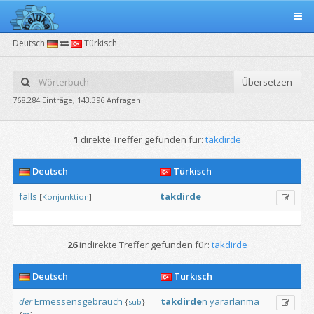
Deutsch
Türkisch
Übersetzen
768.284 Einträge, 143.396 Anfragen
1
direkte Treffer gefunden für:
takdirde
Deutsch
Türkisch
falls
takdirde
[
Konjunktion
]
26
indirekte Treffer gefunden für:
takdirde
Deutsch
Türkisch
der
Ermessensgebrauch
takdirde
n
yararlanma
{
sub
}