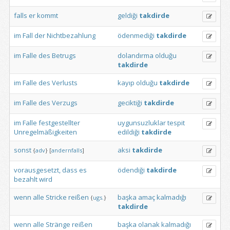
falls
er
kommt
geldiği
takdirde
im
Fall
der
Nichtbezahlung
ödenmediği
takdirde
im
Falle
des
Betrugs
dolandırma
olduğu
takdirde
im
Falle
des
Verlusts
kayıp
olduğu
takdirde
im
Falle
des
Verzugs
geciktiği
takdirde
im
Falle
festgestellter
uygunsuzluklar
tespit
Unregelmäßigkeiten
edildiği
takdirde
sonst
aksi
takdirde
{
adv
}
[
andernfalls
]
vorausgesetzt,
dass
es
ödendiği
takdirde
bezahlt
wird
wenn
alle
Stricke
reißen
başka
amaç
kalmadığı
{
ugs.
}
takdirde
wenn
alle
Stränge
reißen
başka
olanak
kalmadığı