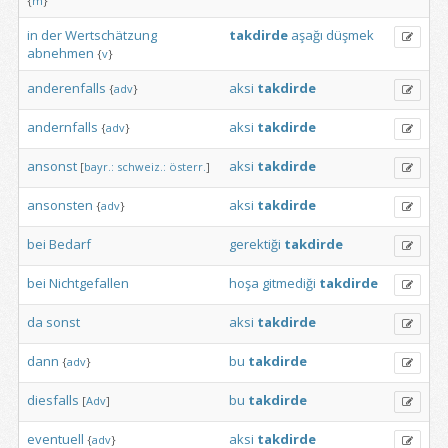
{
m
}
in
der
Wertschätzung
takdirde
aşağı
düşmek
abnehmen
{
v
}
anderenfalls
aksi
takdirde
{
adv
}
andernfalls
aksi
takdirde
{
adv
}
ansonst
aksi
takdirde
[
bayr.:
schweiz.:
österr.
]
ansonsten
aksi
takdirde
{
adv
}
bei
Bedarf
gerektiği
takdirde
bei
Nichtgefallen
hoşa
gitmediği
takdirde
da
sonst
aksi
takdirde
dann
bu
takdirde
{
adv
}
diesfalls
bu
takdirde
[
Adv
]
eventuell
aksi
takdirde
{
adv
}