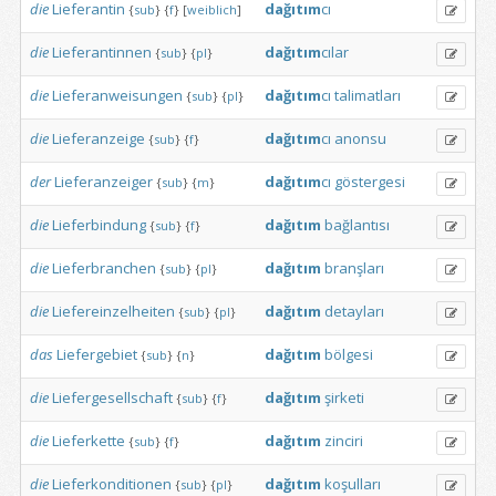
die
Lieferantin
dağıtım
cı
{
sub
}
{
f
}
[
weiblich
]
die
Lieferantinnen
dağıtım
cılar
{
sub
}
{
pl
}
die
Lieferanweisungen
dağıtım
cı
talimatları
{
sub
}
{
pl
}
die
Lieferanzeige
dağıtım
cı
anonsu
{
sub
}
{
f
}
der
Lieferanzeiger
dağıtım
cı
göstergesi
{
sub
}
{
m
}
die
Lieferbindung
dağıtım
bağlantısı
{
sub
}
{
f
}
die
Lieferbranchen
dağıtım
branşları
{
sub
}
{
pl
}
die
Liefereinzelheiten
dağıtım
detayları
{
sub
}
{
pl
}
das
Liefergebiet
dağıtım
bölgesi
{
sub
}
{
n
}
die
Liefergesellschaft
dağıtım
şirketi
{
sub
}
{
f
}
die
Lieferkette
dağıtım
zinciri
{
sub
}
{
f
}
die
Lieferkonditionen
dağıtım
koşulları
{
sub
}
{
pl
}