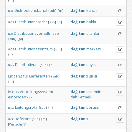
{
m
}
der
Distributionskanal
dağıtım
kanalı
{
sub
}
{
m
}
das
Distributionsrecht
dağıtım
hakkı
{
sub
}
{
n
}
die
Distributionsverhältnisse
dağıtım
oranları
{
sub
}
{
pl
}
das
Distributionszentrum
dağıtım
merkezi
{
sub
}
{
n
}
das
Distributivum
dağıtım
sayısı
{
sub
}
{
n
}
Eingang
für
Lieferanten
dağıtım
cı
girişi
{
sub
}
{
m
}
in
das
Verteilungssystem
dağıtım
sistemine
einbinden
dahil
etmek
{
v
}
das
Leitungsrohr
dağıtım
borusu
{
sub
}
{
n
}
der
Lieferant
dağıtım
cı
{
sub
}
{
m
}
[
Wirtschaft
]