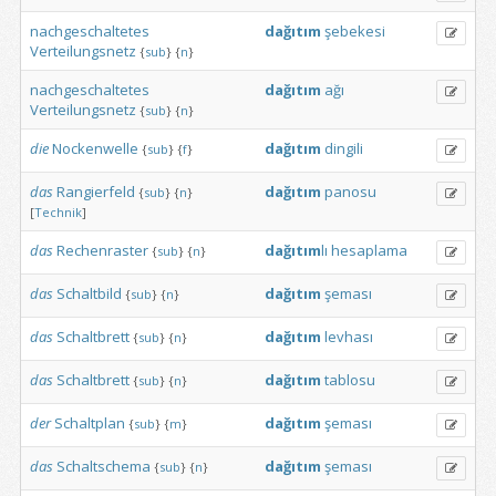
nachgeschaltetes
dağıtım
şebekesi
Verteilungsnetz
{
sub
}
{
n
}
nachgeschaltetes
dağıtım
ağı
Verteilungsnetz
{
sub
}
{
n
}
die
Nockenwelle
dağıtım
dingili
{
sub
}
{
f
}
das
Rangierfeld
dağıtım
panosu
{
sub
}
{
n
}
[
Technik
]
das
Rechenraster
dağıtım
lı
hesaplama
{
sub
}
{
n
}
das
Schaltbild
dağıtım
şeması
{
sub
}
{
n
}
das
Schaltbrett
dağıtım
levhası
{
sub
}
{
n
}
das
Schaltbrett
dağıtım
tablosu
{
sub
}
{
n
}
der
Schaltplan
dağıtım
şeması
{
sub
}
{
m
}
das
Schaltschema
dağıtım
şeması
{
sub
}
{
n
}