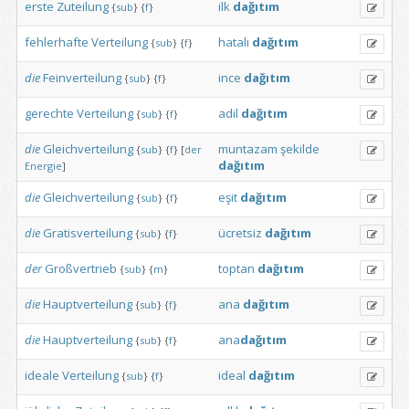
erste
Zuteilung
ilk
dağıtım
{
sub
}
{
f
}
fehlerhafte
Verteilung
hatalı
dağıtım
{
sub
}
{
f
}
die
Feinverteilung
ince
dağıtım
{
sub
}
{
f
}
gerechte
Verteilung
adil
dağıtım
{
sub
}
{
f
}
die
Gleichverteilung
muntazam
şekilde
{
sub
}
{
f
}
[
der
dağıtım
Energie
]
die
Gleichverteilung
eşit
dağıtım
{
sub
}
{
f
}
die
Gratisverteilung
ücretsiz
dağıtım
{
sub
}
{
f
}
der
Großvertrieb
toptan
dağıtım
{
sub
}
{
m
}
die
Hauptverteilung
ana
dağıtım
{
sub
}
{
f
}
die
Hauptverteilung
ana
dağıtım
{
sub
}
{
f
}
ideale
Verteilung
ideal
dağıtım
{
sub
}
{
f
}