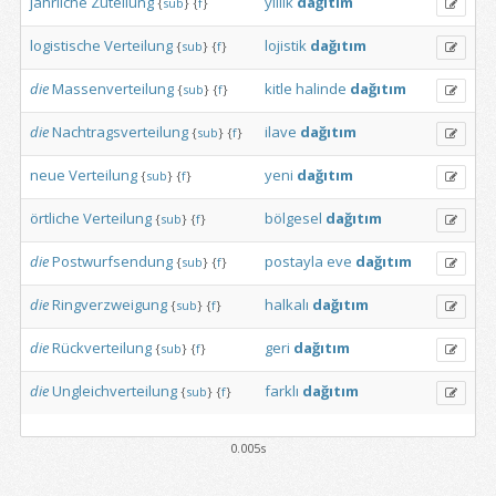
jährliche
Zuteilung
yıllık
dağıtım
{
sub
}
{
f
}
logistische
Verteilung
lojistik
dağıtım
{
sub
}
{
f
}
die
Massenverteilung
kitle
halinde
dağıtım
{
sub
}
{
f
}
die
Nachtragsverteilung
ilave
dağıtım
{
sub
}
{
f
}
neue
Verteilung
yeni
dağıtım
{
sub
}
{
f
}
örtliche
Verteilung
bölgesel
dağıtım
{
sub
}
{
f
}
die
Postwurfsendung
postayla
eve
dağıtım
{
sub
}
{
f
}
die
Ringverzweigung
halkalı
dağıtım
{
sub
}
{
f
}
die
Rückverteilung
geri
dağıtım
{
sub
}
{
f
}
die
Ungleichverteilung
farklı
dağıtım
{
sub
}
{
f
}
0.005s