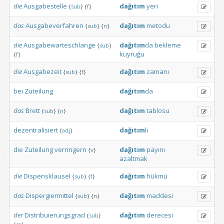
die
Ausgabestelle
dağıtım
yeri
{
sub
}
{
f
}
das
Ausgabeverfahren
dağıtım
metodu
{
sub
}
{
n
}
die
Ausgabewarteschlange
dağıtım
da
bekleme
{
sub
}
kuyruğu
{
f
}
die
Ausgabezeit
dağıtım
zamanı
{
sub
}
{
f
}
bei
Zuteilung
dağıtım
da
das
Brett
dağıtım
tablosu
{
sub
}
{
n
}
dezentralisiert
dağıtım
lı
{
adj
}
die
Zuteilung
verringern
dağıtım
payını
{
v
}
azaltmak
die
Dispensklausel
dağıtım
hükmü
{
sub
}
{
f
}
das
Dispergiermittel
dağıtım
maddesi
{
sub
}
{
n
}
der
Distribuierungsgrad
dağıtım
derecesi
{
sub
}