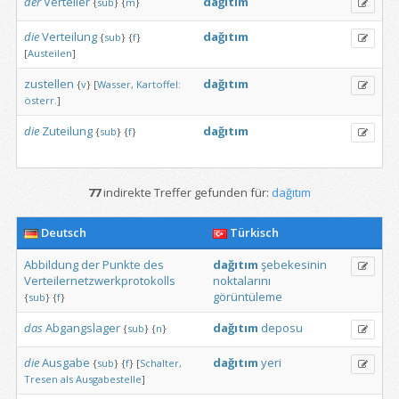
der
Verteiler
dağıtım
{
sub
}
{
m
}
die
Verteilung
dağıtım
{
sub
}
{
f
}
[
Austeilen
]
zustellen
dağıtım
{
v
}
[
Wasser,
Kartoffel:
österr.
]
die
Zuteilung
dağıtım
{
sub
}
{
f
}
77
indirekte Treffer gefunden für:
dağıtım
Deutsch
Türkisch
Abbildung
der
Punkte
des
dağıtım
şebekesinin
Verteilernetzwerkprotokolls
noktalarını
görüntüleme
{
sub
}
{
f
}
das
Abgangslager
dağıtım
deposu
{
sub
}
{
n
}
die
Ausgabe
dağıtım
yeri
{
sub
}
{
f
}
[
Schalter,
Tresen
als
Ausgabestelle
]