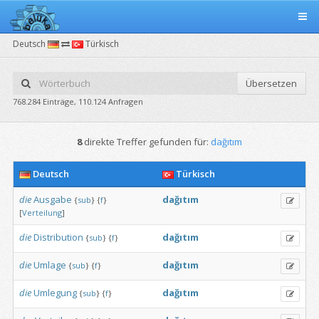
Deutsch
Türkisch
Übersetzen
768.284 Einträge, 110.124 Anfragen
8
direkte Treffer gefunden für:
dağıtım
Deutsch
Türkisch
die
Ausgabe
dağıtım
{
sub
}
{
f
}
[
Verteilung
]
die
Distribution
dağıtım
{
sub
}
{
f
}
die
Umlage
dağıtım
{
sub
}
{
f
}
die
Umlegung
dağıtım
{
sub
}
{
f
}