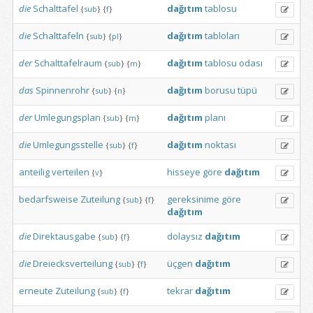
die
Schalttafel
dağıtım
tablosu
{
sub
}
{
f
}
die
Schalttafeln
dağıtım
tabloları
{
sub
}
{
pl
}
der
Schalttafelraum
dağıtım
tablosu
odası
{
sub
}
{
m
}
das
Spinnenrohr
dağıtım
borusu
tüpü
{
sub
}
{
n
}
der
Umlegungsplan
dağıtım
planı
{
sub
}
{
m
}
die
Umlegungsstelle
dağıtım
noktası
{
sub
}
{
f
}
anteilig
verteilen
hisseye
göre
dağıtım
{
v
}
bedarfsweise
Zuteilung
gereksinime
göre
{
sub
}
{
f
}
dağıtım
die
Direktausgabe
dolaysız
dağıtım
{
sub
}
{
f
}
die
Dreiecksverteilung
üçgen
dağıtım
{
sub
}
{
f
}
erneute
Zuteilung
tekrar
dağıtım
{
sub
}
{
f
}