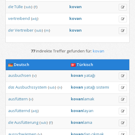
die
Tülle
kovan
{
sub
}
{
f
}
vertreibend
kovan
{
adj
}
der
Vertreiber
kovan
{
sub
}
{
m
}
77
indirekte Treffer gefunden für:
kovan
Deutsch
Türkisch
ausbuchsen
kovan
yatağı
{
v
}
das
Ausbuchssystem
kovan
yatağı
sistemi
{
sub
}
{
n
}
ausfüttern
kovan
lamak
{
v
}
ausfütternd
kovan
layan
{
adj
}
die
Ausfütterung
kovan
lama
{
sub
}
{
f
}
ausschwärmen
kovan
dan
çıkmak
{
v
}