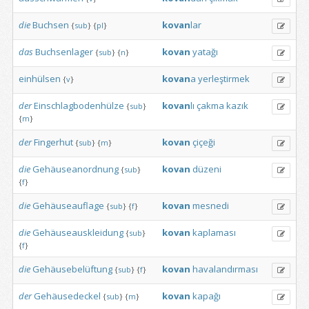
die
Buchsen
kovan
lar
{
sub
}
{
pl
}
das
Buchsenlager
kovan
yatağı
{
sub
}
{
n
}
einhülsen
kovan
a
yerleştirmek
{
v
}
der
Einschlagbodenhülze
kovan
lı
çakma
kazık
{
sub
}
{
m
}
der
Fingerhut
kovan
çiçeği
{
sub
}
{
m
}
die
Gehäuseanordnung
kovan
düzeni
{
sub
}
{
f
}
die
Gehäuseauflage
kovan
mesnedi
{
sub
}
{
f
}
die
Gehäuseauskleidung
kovan
kaplaması
{
sub
}
{
f
}
die
Gehäusebelüftung
kovan
havalandırması
{
sub
}
{
f
}
der
Gehäusedeckel
kovan
kapağı
{
sub
}
{
m
}