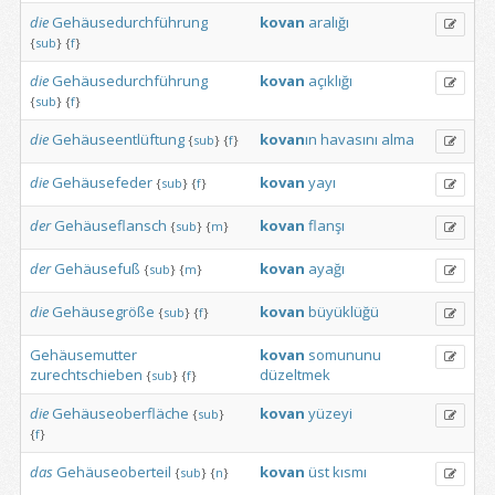
die
Gehäusedurchführung
kovan
aralığı
{
sub
}
{
f
}
die
Gehäusedurchführung
kovan
açıklığı
{
sub
}
{
f
}
die
Gehäuseentlüftung
kovan
ın
havasını
alma
{
sub
}
{
f
}
die
Gehäusefeder
kovan
yayı
{
sub
}
{
f
}
der
Gehäuseflansch
kovan
flanşı
{
sub
}
{
m
}
der
Gehäusefuß
kovan
ayağı
{
sub
}
{
m
}
die
Gehäusegröße
kovan
büyüklüğü
{
sub
}
{
f
}
Gehäusemutter
kovan
somununu
zurechtschieben
düzeltmek
{
sub
}
{
f
}
die
Gehäuseoberfläche
kovan
yüzeyi
{
sub
}
{
f
}
das
Gehäuseoberteil
kovan
üst
kısmı
{
sub
}
{
n
}