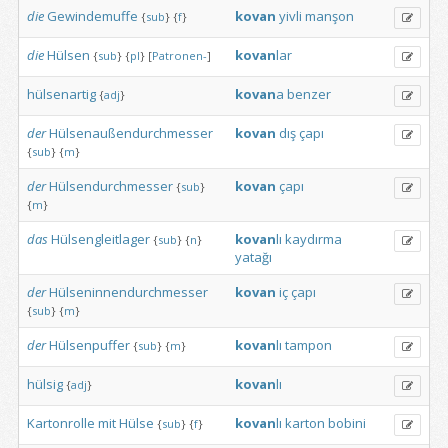
die
Gewindemuffe
kovan
yivli
manşon
{
sub
}
{
f
}
die
Hülsen
kovan
lar
{
sub
}
{
pl
}
[
Patronen-
]
hülsenartig
kovan
a
benzer
{
adj
}
der
Hülsenaußendurchmesser
kovan
dış
çapı
{
sub
}
{
m
}
der
Hülsendurchmesser
kovan
çapı
{
sub
}
{
m
}
das
Hülsengleitlager
kovan
lı
kaydırma
{
sub
}
{
n
}
yatağı
der
Hülseninnendurchmesser
kovan
iç
çapı
{
sub
}
{
m
}
der
Hülsenpuffer
kovan
lı
tampon
{
sub
}
{
m
}
hülsig
kovan
lı
{
adj
}
Kartonrolle
mit
Hülse
kovan
lı
karton
bobini
{
sub
}
{
f
}