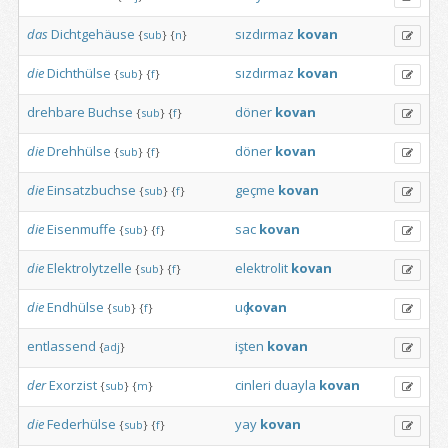
das
Dichtgehäuse
sızdırmaz
kovan
{
sub
}
{
n
}
die
Dichthülse
sızdırmaz
kovan
{
sub
}
{
f
}
drehbare
Buchse
döner
kovan
{
sub
}
{
f
}
die
Drehhülse
döner
kovan
{
sub
}
{
f
}
die
Einsatzbuchse
geçme
kovan
{
sub
}
{
f
}
die
Eisenmuffe
sac
kovan
{
sub
}
{
f
}
die
Elektrolytzelle
elektrolit
kovan
{
sub
}
{
f
}
die
Endhülse
uҫ
kovan
{
sub
}
{
f
}
entlassend
işten
kovan
{
adj
}
der
Exorzist
cinleri
duayla
kovan
{
sub
}
{
m
}
die
Federhülse
yay
kovan
{
sub
}
{
f
}