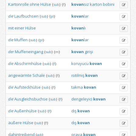
Kartonrolle
ohne
Hülse
kovan
sız
karton
bobini
{
sub
}
{
f
}
die
Laufbuchsen
kovan
lar
{
sub
}
{
pl
}
mit
einer
Hülse
kovan
lı
die
Muffen
kovan
lar
{
sub
}
{
pl
}
der
Muffeneingang
kovan
girişi
{
sub
}
{
m
}
die
Abschirmhülse
koruyucu
kovan
{
sub
}
{
f
}
angewärmte
Schale
ısıtılmış
kovan
{
sub
}
{
f
}
die
Aufsteckhülse
takma
kovan
{
sub
}
{
f
}
die
Ausgleichsbuchse
dengeleyici
kovan
{
sub
}
{
f
}
die
Außenhülse
dış
kovan
{
sub
}
{
f
}
äußere
Hülse
dış
kovan
{
sub
}
{
f
}
dahintreibend
oraya
kovan
{
adj
}