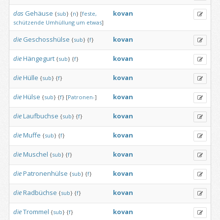
das
Gehäuse
kovan
{
sub
}
{
n
}
[
feste,
schützende
Umhüllung
um
etwas
]
die
Geschosshülse
kovan
{
sub
}
{
f
}
die
Hängegurt
kovan
{
sub
}
{
f
}
die
Hülle
kovan
{
sub
}
{
f
}
die
Hülse
kovan
{
sub
}
{
f
}
[
Patronen-
]
die
Laufbuchse
kovan
{
sub
}
{
f
}
die
Muffe
kovan
{
sub
}
{
f
}
die
Muschel
kovan
{
sub
}
{
f
}
die
Patronenhülse
kovan
{
sub
}
{
f
}
die
Radbüchse
kovan
{
sub
}
{
f
}
die
Trommel
kovan
{
sub
}
{
f
}