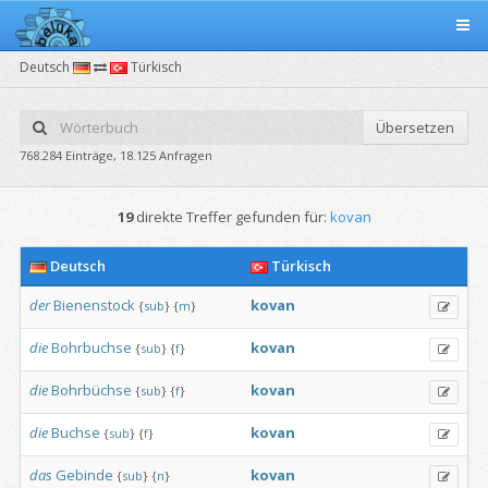
Deutsch
Türkisch
Übersetzen
768.284 Einträge, 18.125 Anfragen
19
direkte Treffer gefunden für:
kovan
Deutsch
Türkisch
der
Bienenstock
kovan
{
sub
}
{
m
}
die
Bohrbuchse
kovan
{
sub
}
{
f
}
die
Bohrbüchse
kovan
{
sub
}
{
f
}
die
Buchse
kovan
{
sub
}
{
f
}
das
Gebinde
kovan
{
sub
}
{
n
}