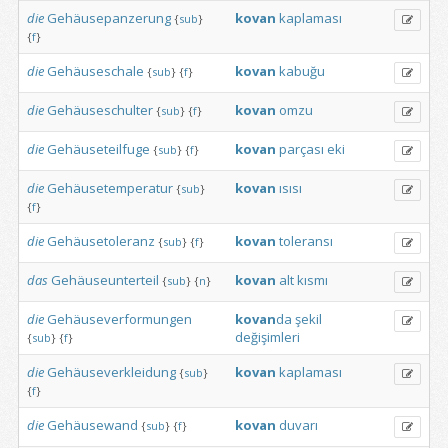
die
Gehäusepanzerung
kovan
kaplaması
{
sub
}
{
f
}
die
Gehäuseschale
kovan
kabuğu
{
sub
}
{
f
}
die
Gehäuseschulter
kovan
omzu
{
sub
}
{
f
}
die
Gehäuseteilfuge
kovan
parçası
eki
{
sub
}
{
f
}
die
Gehäusetemperatur
kovan
ısısı
{
sub
}
{
f
}
die
Gehäusetoleranz
kovan
toleransı
{
sub
}
{
f
}
das
Gehäuseunterteil
kovan
alt
kısmı
{
sub
}
{
n
}
die
Gehäuseverformungen
kovan
da
şekil
değişimleri
{
sub
}
{
f
}
die
Gehäuseverkleidung
kovan
kaplaması
{
sub
}
{
f
}
die
Gehäusewand
kovan
duvarı
{
sub
}
{
f
}