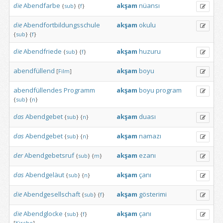
die
Abendfarbe
akşam
nüansı
{
sub
}
{
f
}
die
Abendfortbildungsschule
akşam
okulu
{
sub
}
{
f
}
die
Abendfriede
akşam
huzuru
{
sub
}
{
f
}
abendfüllend
akşam
boyu
[
Film
]
abendfüllendes
Programm
akşam
boyu
program
{
sub
}
{
n
}
das
Abendgebet
akşam
duası
{
sub
}
{
n
}
das
Abendgebet
akşam
namazı
{
sub
}
{
n
}
der
Abendgebetsruf
akşam
ezanı
{
sub
}
{
m
}
das
Abendgeläut
akşam
çanı
{
sub
}
{
n
}
die
Abendgesellschaft
akşam
gösterimi
{
sub
}
{
f
}
die
Abendglocke
akşam
çanı
{
sub
}
{
f
}
[
Kirche
]