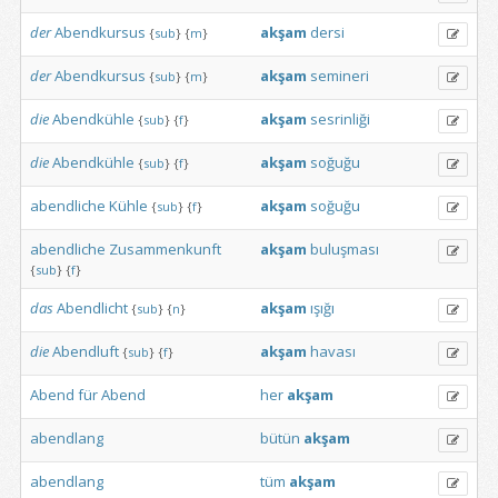
der
Abendkursus
akşam
dersi
{
sub
}
{
m
}
der
Abendkursus
akşam
semineri
{
sub
}
{
m
}
die
Abendkühle
akşam
sesrinliği
{
sub
}
{
f
}
die
Abendkühle
akşam
soğuğu
{
sub
}
{
f
}
abendliche
Kühle
akşam
soğuğu
{
sub
}
{
f
}
abendliche
Zusammenkunft
akşam
buluşması
{
sub
}
{
f
}
das
Abendlicht
akşam
ışığı
{
sub
}
{
n
}
die
Abendluft
akşam
havası
{
sub
}
{
f
}
Abend
für
Abend
her
akşam
abendlang
bütün
akşam
abendlang
tüm
akşam