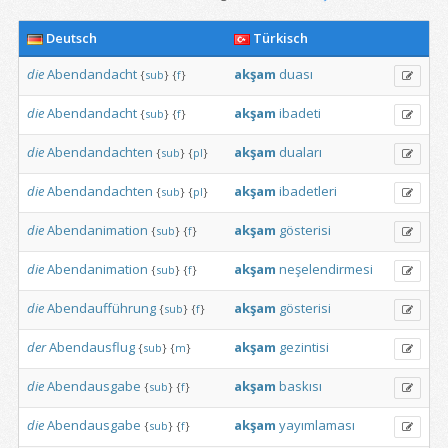
Deutsch
Türkisch
die
Abendandacht
akşam
duası
{
sub
}
{
f
}
die
Abendandacht
akşam
ibadeti
{
sub
}
{
f
}
die
Abendandachten
akşam
duaları
{
sub
}
{
pl
}
die
Abendandachten
akşam
ibadetleri
{
sub
}
{
pl
}
die
Abendanimation
akşam
gösterisi
{
sub
}
{
f
}
die
Abendanimation
akşam
neşelendirmesi
{
sub
}
{
f
}
die
Abendaufführung
akşam
gösterisi
{
sub
}
{
f
}
der
Abendausflug
akşam
gezintisi
{
sub
}
{
m
}
die
Abendausgabe
akşam
baskısı
{
sub
}
{
f
}
die
Abendausgabe
akşam
yayımlaması
{
sub
}
{
f
}