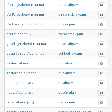
der
Folgeabend
ardışıl
akşam
{
sub
}
{
m
}
der
Folgeabend
bir
sonraki
akşam
{
sub
}
{
m
}
der
Freiabend
boş
akşam
{
sub
}
{
m
}
der
Freiabend
mesaisiz
akşam
{
sub
}
{
m
}
geselliger
Abend
neşeli
akşam
{
sub
}
{
m
}
gesprächiger
Abend
sohbetli
akşam
{
sub
}
{
m
}
gestern
Abend
dün
akşam
gestern
früh
Abend
dün
akşam
heute
Abend
bu
akşam
{
adv
}
heute
Abend
bugün
akşam
{
adv
}
jeden
Abend
her
akşam
{
adv
}