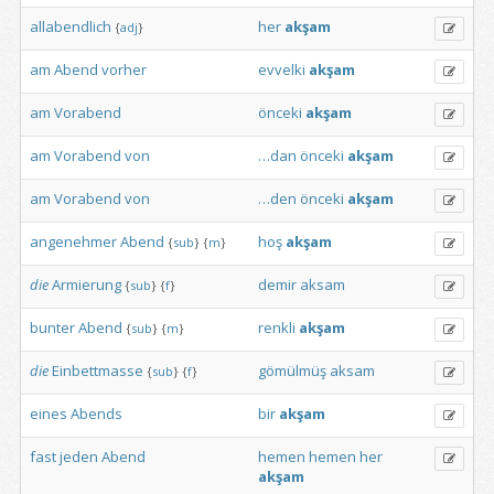
allabendlich
her
akşam
{
adj
}
am
Abend
vorher
evvelki
akşam
am
Vorabend
önceki
akşam
am
Vorabend
von
…dan
önceki
akşam
am
Vorabend
von
…den
önceki
akşam
angenehmer
Abend
hoş
akşam
{
sub
}
{
m
}
die
Armierung
demir
aksam
{
sub
}
{
f
}
bunter
Abend
renkli
akşam
{
sub
}
{
m
}
die
Einbettmasse
gömülmüş
aksam
{
sub
}
{
f
}
eines
Abends
bir
akşam
fast
jeden
Abend
hemen
hemen
her
akşam