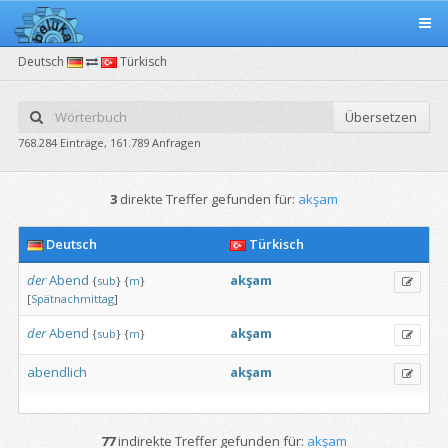
Deutsch
Türkisch
Übersetzen
768.284 Einträge, 161.789 Anfragen
3
direkte Treffer gefunden für:
akşam
Deutsch
Türkisch
der
Abend
akşam
{
sub
}
{
m
}
[
Spätnachmittag
]
der
Abend
akşam
{
sub
}
{
m
}
abendlich
akşam
77
indirekte Treffer gefunden für:
akşam