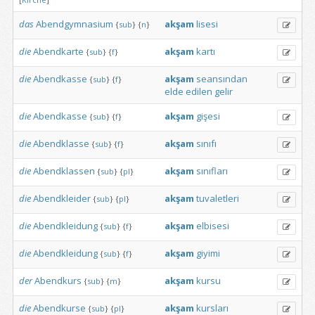
das
Abendgymnasium
akşam
lisesi
{
sub
}
{
n
}
die
Abendkarte
akşam
kartı
{
sub
}
{
f
}
die
Abendkasse
akşam
seansından
{
sub
}
{
f
}
elde
edilen
gelir
die
Abendkasse
akşam
gişesi
{
sub
}
{
f
}
die
Abendklasse
akşam
sınıfı
{
sub
}
{
f
}
die
Abendklassen
akşam
sınıfları
{
sub
}
{
pl
}
die
Abendkleider
akşam
tuvaletleri
{
sub
}
{
pl
}
die
Abendkleidung
akşam
elbisesi
{
sub
}
{
f
}
die
Abendkleidung
akşam
giyimi
{
sub
}
{
f
}
der
Abendkurs
akşam
kursu
{
sub
}
{
m
}
die
Abendkurse
akşam
kursları
{
sub
}
{
pl
}