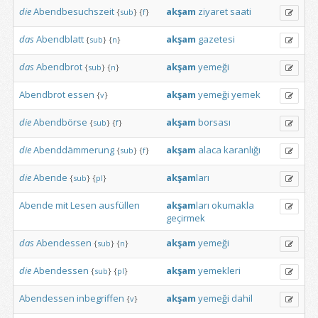
die
Abendbesuchszeit
akşam
ziyaret
saati
{
sub
}
{
f
}
das
Abendblatt
akşam
gazetesi
{
sub
}
{
n
}
das
Abendbrot
akşam
yemeği
{
sub
}
{
n
}
Abendbrot
essen
akşam
yemeği
yemek
{
v
}
die
Abendbörse
akşam
borsası
{
sub
}
{
f
}
die
Abenddämmerung
akşam
alaca
karanlığı
{
sub
}
{
f
}
die
Abende
akşam
ları
{
sub
}
{
pl
}
Abende
mit
Lesen
ausfüllen
akşam
ları
okumakla
geçirmek
das
Abendessen
akşam
yemeği
{
sub
}
{
n
}
die
Abendessen
akşam
yemekleri
{
sub
}
{
pl
}
Abendessen
inbegriffen
akşam
yemeği
dahil
{
v
}