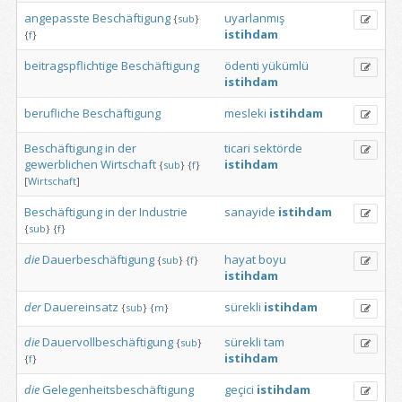
angepasste
Beschäftigung
uyarlanmış
{
sub
}
istihdam
{
f
}
beitragspflichtige
Beschäftigung
ödenti
yükümlü
istihdam
berufliche
Beschäftigung
mesleki
istihdam
Beschäftigung
in
der
ticari
sektörde
gewerblichen
Wirtschaft
istihdam
{
sub
}
{
f
}
[
Wirtschaft
]
Beschäftigung
in
der
Industrie
sanayide
istihdam
{
sub
}
{
f
}
die
Dauerbeschäftigung
hayat
boyu
{
sub
}
{
f
}
istihdam
der
Dauereinsatz
sürekli
istihdam
{
sub
}
{
m
}
die
Dauervollbeschäftigung
sürekli
tam
{
sub
}
istihdam
{
f
}
die
Gelegenheitsbeschäftigung
geçici
istihdam