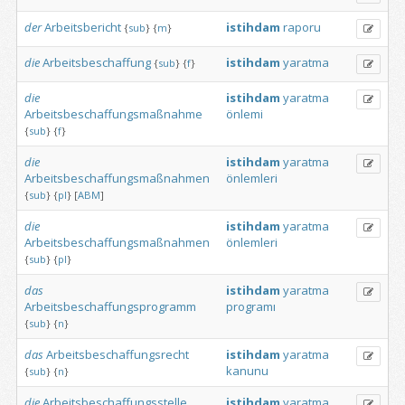
der
Arbeitsbericht
istihdam
raporu
{
sub
}
{
m
}
die
Arbeitsbeschaffung
istihdam
yaratma
{
sub
}
{
f
}
die
istihdam
yaratma
Arbeitsbeschaffungsmaßnahme
önlemi
{
sub
}
{
f
}
die
istihdam
yaratma
Arbeitsbeschaffungsmaßnahmen
önlemleri
{
sub
}
{
pl
}
[
ABM
]
die
istihdam
yaratma
Arbeitsbeschaffungsmaßnahmen
önlemleri
{
sub
}
{
pl
}
das
istihdam
yaratma
Arbeitsbeschaffungsprogramm
programı
{
sub
}
{
n
}
das
Arbeitsbeschaffungsrecht
istihdam
yaratma
kanunu
{
sub
}
{
n
}
die
Arbeitsbeschaffungsstelle
istihdam
yaratma