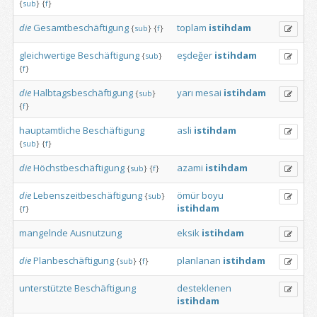
{
sub
}
{
f
}
die
Gesamtbeschäftigung
toplam
istihdam
{
sub
}
{
f
}
gleichwertige
Beschäftigung
eşdeğer
istihdam
{
sub
}
{
f
}
die
Halbtagsbeschäftigung
yarı
mesai
istihdam
{
sub
}
{
f
}
hauptamtliche
Beschäftigung
asli
istihdam
{
sub
}
{
f
}
die
Höchstbeschäftigung
azami
istihdam
{
sub
}
{
f
}
die
Lebenszeitbeschäftigung
ömür
boyu
{
sub
}
istihdam
{
f
}
mangelnde
Ausnutzung
eksik
istihdam
die
Planbeschäftigung
planlanan
istihdam
{
sub
}
{
f
}
unterstützte
Beschäftigung
desteklenen
istihdam