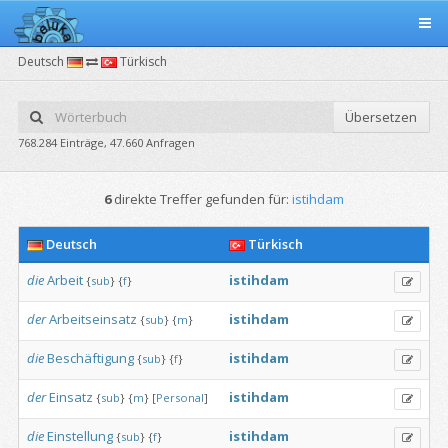
Deutsch
Türkisch
Übersetzen
768.284 Einträge, 47.660 Anfragen
6
direkte Treffer gefunden für:
istihdam
Deutsch
Türkisch
die
Arbeit
istihdam
{
sub
}
{
f
}
der
Arbeitseinsatz
istihdam
{
sub
}
{
m
}
die
Beschäftigung
istihdam
{
sub
}
{
f
}
der
Einsatz
istihdam
{
sub
}
{
m
}
[
Personal
]
die
Einstellung
istihdam
{
sub
}
{
f
}