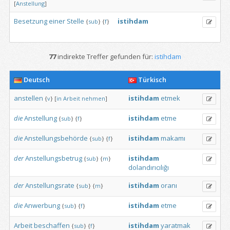
[
Anstellung
]
Besetzung
einer
Stelle
istihdam
{
sub
}
{
f
}
77
indirekte Treffer gefunden für:
istihdam
Deutsch
Türkisch
anstellen
istihdam
etmek
{
v
}
[
in
Arbeit
nehmen
]
die
Anstellung
istihdam
etme
{
sub
}
{
f
}
die
Anstellungsbehörde
istihdam
makamı
{
sub
}
{
f
}
der
Anstellungsbetrug
istihdam
{
sub
}
{
m
}
dolandırıcılığı
der
Anstellungsrate
istihdam
oranı
{
sub
}
{
m
}
die
Anwerbung
istihdam
etme
{
sub
}
{
f
}
Arbeit
beschaffen
istihdam
yaratmak
{
sub
}
{
f
}