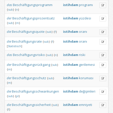
das
Beschäftigungsprogramm
istihdam
programı
{
sub
}
{
n
}
der
Beschäftigungsprozentsatz
istihdam
yüzdesi
{
sub
}
{
m
}
die
Beschäftigungsquote
istihdam
oranı
{
sub
}
{
f
}
die
Beschäftigungsrate
istihdam
oranı
{
sub
}
{
f
}
[
Statistisch
]
das
Beschäftigungsrisiko
istihdam
riski
{
sub
}
{
n
}
der
Beschäftigungsrückgang
istihdam
gerilemesi
{
sub
}
{
m
}
der
Beschäftigungsschutz
istihdam
koruması
{
sub
}
{
m
}
die
Beschäftigungsschwankungen
istihdam
değişimleri
{
sub
}
{
pl
}
die
Beschäftigungssicherheit
istihdam
emniyeti
{
sub
}
{
f
}