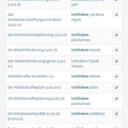
yeri
{
sub
}
{
f
}
das
istihdam
yaratma
Arbeitsbeschaffungsvorhaben
niyeti
{
sub
}
{
n
}
die
Arbeitseinsatzplanung
istihdam
{
sub
}
{
f
}
planlaması
die
Arbeitsförderung
istihdam
ı
teşvik
{
sub
}
{
f
}
das
Arbeitsförderungsgestz
İstihdamı
Teşvik
{
sub
}
Yasası
{
n
}
Arbeitskräfte
einstellen
istihdam
etmek
{
v
}
der
Arbeitskräfteplan
istihdam
planı
{
sub
}
{
m
}
die
Arbeitskräfteplanung
istihdam
{
sub
}
{
f
}
planlaması
die
Arbeitsmarktpolitik
istihdam
politikası
{
sub
}
{
f
}
[
Politisch
]