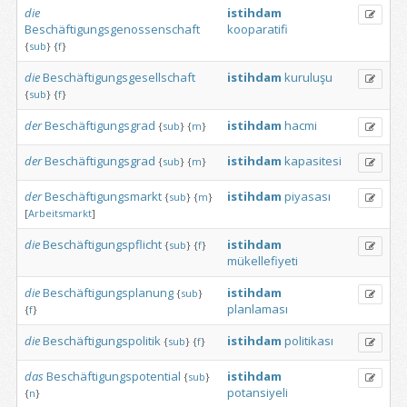
die
istihdam
Beschäftigungsgenossenschaft
kooparatifi
{
sub
}
{
f
}
die
Beschäftigungsgesellschaft
istihdam
kuruluşu
{
sub
}
{
f
}
der
Beschäftigungsgrad
istihdam
hacmi
{
sub
}
{
m
}
der
Beschäftigungsgrad
istihdam
kapasitesi
{
sub
}
{
m
}
der
Beschäftigungsmarkt
istihdam
piyasası
{
sub
}
{
m
}
[
Arbeitsmarkt
]
die
Beschäftigungspflicht
istihdam
{
sub
}
{
f
}
mükellefiyeti
die
Beschäftigungsplanung
istihdam
{
sub
}
planlaması
{
f
}
die
Beschäftigungspolitik
istihdam
politikası
{
sub
}
{
f
}
das
Beschäftigungspotential
istihdam
{
sub
}
potansiyeli
{
n
}