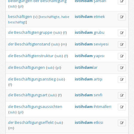
Bedingungen
der
Beschäftigung
istihdam
şartları
{
sub
}
{
pl
}
beschäftigen
istihdam
etmek
{
v
}
[
beschäftigte,
habe
beschäftigt
]
die
Beschäftigtengruppe
istihdam
grubu
{
sub
}
{
f
}
der
Beschäftigtenstand
istihdam
seviyesi
{
sub
}
{
m
}
die
Beschäftigtenstruktur
istihdam
yapısı
{
sub
}
{
f
}
die
Beschäftigungen
istihdam
lar
{
sub
}
{
pl
}
die
Beschäftigungsanstieg
istihdam
artışı
{
sub
}
{
f
}
die
Beschäftigungsart
istihdam
sınıfı
{
sub
}
{
f
}
die
Beschäftigungsaussichten
istihdam
ihtimalleri
{
sub
}
{
pl
}
der
Beschäftigungseffekt
istihdam
etkisi
{
sub
}
{
m
}