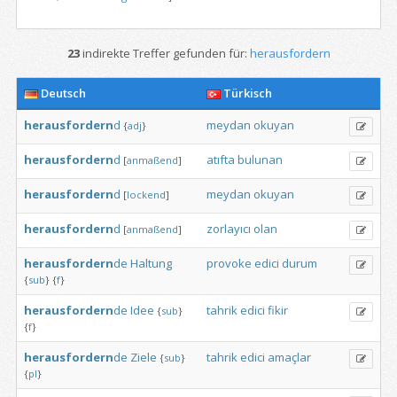
23
indirekte Treffer gefunden für:
herausfordern
Deutsch
Türkisch
herausfordern
d
meydan
okuyan
{
adj
}
herausfordern
d
atıfta
bulunan
[
anmaßend
]
herausfordern
d
meydan
okuyan
[
lockend
]
herausfordern
d
zorlayıcı
olan
[
anmaßend
]
herausfordern
de
Haltung
provoke
edici
durum
{
sub
}
{
f
}
herausfordern
de
Idee
tahrik
edici
fikir
{
sub
}
{
f
}
herausfordern
de
Ziele
tahrik
edici
amaçlar
{
sub
}
{
pl
}