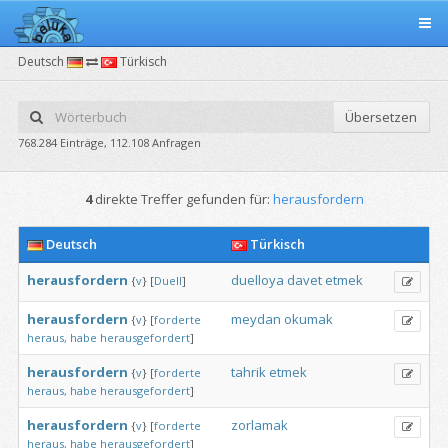
Deutsch
Türkisch
Übersetzen
768.284 Einträge, 112.108 Anfragen
4
direkte Treffer gefunden für:
herausfordern
Deutsch
Türkisch
herausfordern
duelloya
davet
etmek
{
v
}
[
Duell
]
herausfordern
meydan
okumak
{
v
}
[
forderte
heraus,
habe
herausgefordert
]
herausfordern
tahrik
etmek
{
v
}
[
forderte
heraus,
habe
herausgefordert
]
herausfordern
zorlamak
{
v
}
[
forderte
heraus,
habe
herausgefordert
]