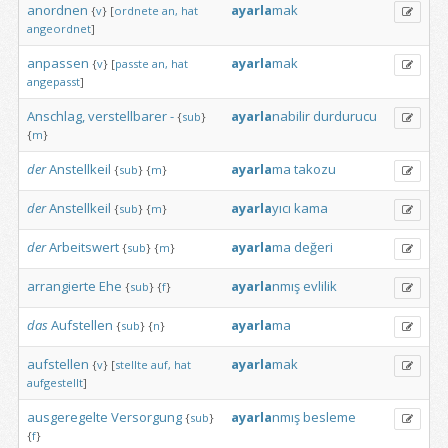
anordnen
ayarla
mak
{
v
}
[
ordnete
an,
hat
angeordnet
]
anpassen
ayarla
mak
{
v
}
[
passte
an,
hat
angepasst
]
Anschlag,
verstellbarer
-
ayarla
nabilir
durdurucu
{
sub
}
{
m
}
der
Anstellkeil
ayarla
ma
takozu
{
sub
}
{
m
}
der
Anstellkeil
ayarla
yıcı
kama
{
sub
}
{
m
}
der
Arbeitswert
ayarla
ma
değeri
{
sub
}
{
m
}
arrangierte
Ehe
ayarla
nmış
evlilik
{
sub
}
{
f
}
das
Aufstellen
ayarla
ma
{
sub
}
{
n
}
aufstellen
ayarla
mak
{
v
}
[
stellte
auf,
hat
aufgestellt
]
ausgeregelte
Versorgung
ayarla
nmış
besleme
{
sub
}
{
f
}