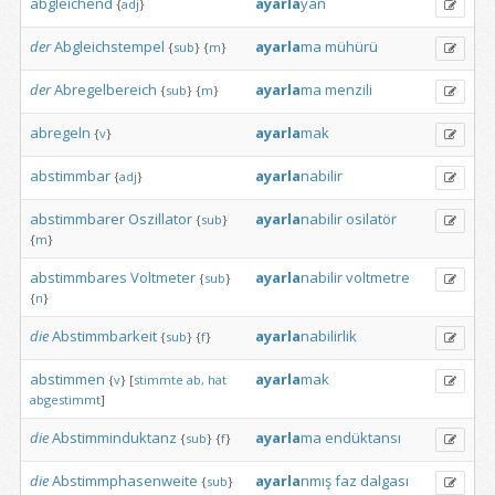
abgleichend
ayarla
yan
{
adj
}
der
Abgleichstempel
ayarla
ma
mühürü
{
sub
}
{
m
}
der
Abregelbereich
ayarla
ma
menzili
{
sub
}
{
m
}
abregeln
ayarla
mak
{
v
}
abstimmbar
ayarla
nabilir
{
adj
}
abstimmbarer
Oszillator
ayarla
nabilir
osilatör
{
sub
}
{
m
}
abstimmbares
Voltmeter
ayarla
nabilir
voltmetre
{
sub
}
{
n
}
die
Abstimmbarkeit
ayarla
nabilirlik
{
sub
}
{
f
}
abstimmen
ayarla
mak
{
v
}
[
stimmte
ab,
hat
abgestimmt
]
die
Abstimminduktanz
ayarla
ma
endüktansı
{
sub
}
{
f
}
die
Abstimmphasenweite
ayarla
nmış
faz
dalgası
{
sub
}