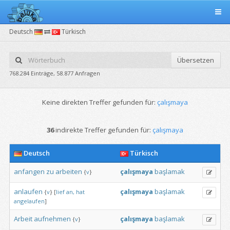
Deutsch
Türkisch
Übersetzen
768.284 Einträge, 58.877 Anfragen
Keine direkten Treffer gefunden für:
çalışmaya
36
indirekte Treffer gefunden für:
çalışmaya
Deutsch
Türkisch
anfangen
zu
arbeiten
çalışmaya
başlamak
{
v
}
anlaufen
çalışmaya
başlamak
{
v
}
[
lief
an,
hat
angelaufen
]
Arbeit
aufnehmen
çalışmaya
başlamak
{
v
}