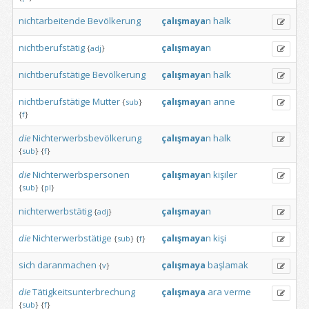
nichtarbeitende
Bevölkerung
çalışmaya
n
halk
nichtberufstätig
çalışmaya
n
{
adj
}
nichtberufstätige
Bevölkerung
çalışmaya
n
halk
nichtberufstätige
Mutter
çalışmaya
n
anne
{
sub
}
{
f
}
die
Nichterwerbsbevölkerung
çalışmaya
n
halk
{
sub
}
{
f
}
die
Nichterwerbspersonen
çalışmaya
n
kişiler
{
sub
}
{
pl
}
nichterwerbstätig
çalışmaya
n
{
adj
}
die
Nichterwerbstätige
çalışmaya
n
kişi
{
sub
}
{
f
}
sich
daranmachen
çalışmaya
başlamak
{
v
}
die
Tätigkeitsunterbrechung
çalışmaya
ara
verme
{
sub
}
{
f
}