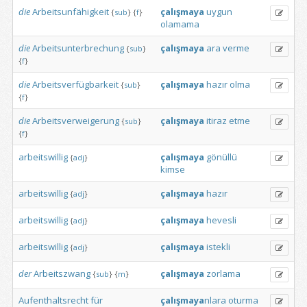
die
Arbeitsunfähigkeit
çalışmaya
uygun
{
sub
}
{
f
}
olamama
die
Arbeitsunterbrechung
çalışmaya
ara
verme
{
sub
}
{
f
}
die
Arbeitsverfügbarkeit
çalışmaya
hazır
olma
{
sub
}
{
f
}
die
Arbeitsverweigerung
çalışmaya
itiraz
etme
{
sub
}
{
f
}
arbeitswillig
çalışmaya
gönüllü
{
adj
}
kimse
arbeitswillig
çalışmaya
hazır
{
adj
}
arbeitswillig
çalışmaya
hevesli
{
adj
}
arbeitswillig
çalışmaya
istekli
{
adj
}
der
Arbeitszwang
çalışmaya
zorlama
{
sub
}
{
m
}
Aufenthaltsrecht
für
çalışmaya
nlara
oturma