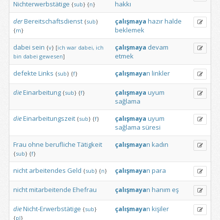
Nichterwerbstätige
hakkı
{
sub
}
{
n
}
der
Bereitschaftsdienst
çalışmaya
hazır
halde
{
sub
}
beklemek
{
m
}
dabei
sein
çalışmaya
devam
{
v
}
[
ich
war
dabei,
ich
etmek
bin
dabei
gewesen
]
defekte
Links
çalışmaya
n
linkler
{
sub
}
{
f
}
die
Einarbeitung
çalışmaya
uyum
{
sub
}
{
f
}
sağlama
die
Einarbeitungszeit
çalışmaya
uyum
{
sub
}
{
f
}
sağlama
süresi
Frau
ohne
berufliche
Tätigkeit
çalışmaya
n
kadın
{
sub
}
{
f
}
nicht
arbeitendes
Geld
çalışmaya
n
para
{
sub
}
{
n
}
nicht
mitarbeitende
Ehefrau
çalışmaya
n
hanım
eş
die
Nicht-Erwerbstätige
çalışmaya
n
kişiler
{
sub
}
{
pl
}