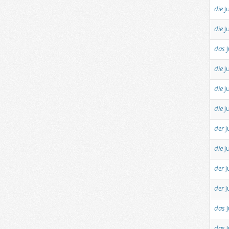
die
J
die
J
das
die
J
die
J
die
J
der
J
die
J
der
J
der
J
das
das