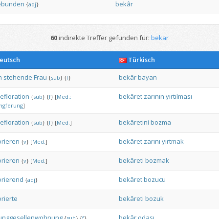
ebunden
bekâr
{
adj
}
60
indirekte Treffer gefunden für:
bekar
eutsch
Türkisch
n
stehende
Frau
bekâr
bayan
{
sub
}
{
f
}
efloration
bekâret
zarının
yırtılması
{
sub
}
{
f
}
[
Med.:
ngferung
]
efloration
bekâretini
bozma
{
sub
}
{
f
}
[
Med.
]
orieren
bekâret
zarını
yırtmak
{
v
}
[
Med.
]
orieren
bekâreti
bozmak
{
v
}
[
Med.
]
orierend
bekâret
bozucu
{
adj
}
orierte
bekâreti
bozuk
unggesellenwohnung
bekâr
odası
{
sub
}
{
f
}