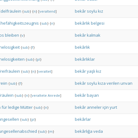
Edelfräulein
bekâr
soylu
kız
{
sub
}
{
n
}
[
veraltend
]
Ehefähigkeitszeugnis
bekârlık
belgesi
{
sub
}
{
n
}
os
bleiben
bekâr
kalmak
{
v
}
helosigkeit
bekârlık
{
sub
}
{
f
}
helosigkeiten
bekârlıklar
{
sub
}
{
pl
}
Freifräulein
bekâr
yaşlı
kız
{
sub
}
{
n
}
[
veraltet
]
reiin
bekâr
soylu
kıza
verilen
unvan
{
sub
}
{
f
}
Fräulein
bekâr
bayan
{
sub
}
{
n
}
[
veraltete
Anrede
]
m
für
ledige
Mütter
bekâr
anneler
için
yurt
{
sub
}
{
n
}
ungesellen
bekârlar
{
sub
}
{
pl
}
ungesellenabschied
bekârlığa
veda
{
sub
}
{
m
}