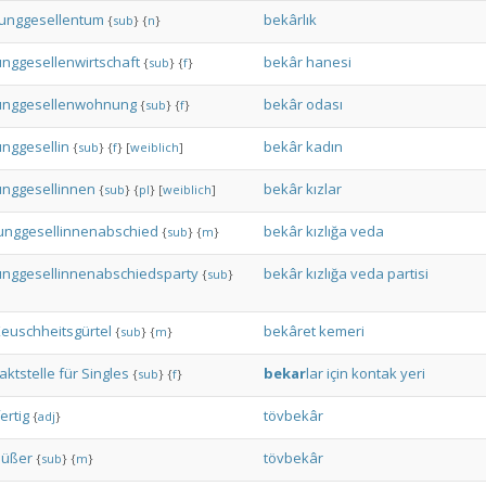
Junggesellentum
bekârlık
{
sub
}
{
n
}
unggesellenwirtschaft
bekâr
hanesi
{
sub
}
{
f
}
unggesellenwohnung
bekâr
odası
{
sub
}
{
f
}
unggesellin
bekâr
kadın
{
sub
}
{
f
}
[
weiblich
]
unggesellinnen
bekâr
kızlar
{
sub
}
{
pl
}
[
weiblich
]
unggesellinnenabschied
bekâr
kızlığa
veda
{
sub
}
{
m
}
unggesellinnenabschiedsparty
bekâr
kızlığa
veda
partisi
{
sub
}
euschheitsgürtel
bekâret
kemeri
{
sub
}
{
m
}
aktstelle
für
Singles
bekar
lar
için
kontak
yeri
{
sub
}
{
f
}
ertig
tövbekâr
{
adj
}
üßer
tövbekâr
{
sub
}
{
m
}