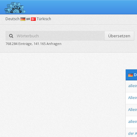
Deutsch
Türkisch
Übersetzen
768.284 Einträge, 141.165 Anfragen
D
allei
Allei
Allei
alle
der
A