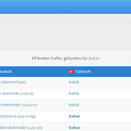
17
direkte Treffer gefunden für:
bekar
eutsch
Türkisch
n
stehend
bekâr
{
adv
}
n
stehende
bekâr
{
sub
}
{
f
}
n
stehender
bekâr
{
sub
}
{
m
}
instehend
bekar
{
adj
}
[
ledig
]
lleinstehender
bekar
{
sub
}
{
m
}