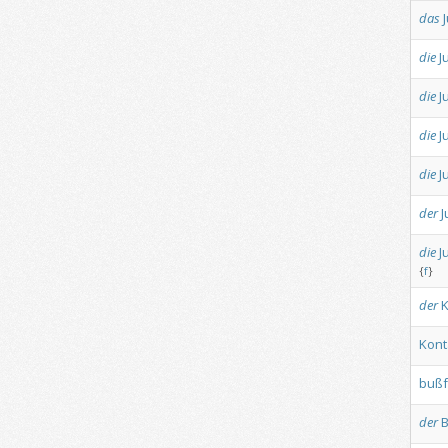
das
die
J
die
J
die
J
die
J
der
J
die
J
{
f
}
der
K
Kont
bußf
der
B