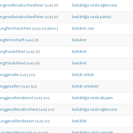
ungesellenabschiedfeier
bekârlığa
veda
eğlencesi
{
sub
}
{
f
}
ungesellenabschiedfeier
bekârlığa
veda
partisi
{
sub
}
{
f
}
Jungfernhäutchen
bekâret
zarı
{
sub
}
{
n
}
[
Med.
]
ungfernschaft
bekâret
{
sub
}
{
f
}
ungfraulichkeit
bekâret
{
sub
}
{
f
}
ungfräulichkeit
bekâret
{
sub
}
{
f
}
unggeselle
bekâr
erkek
{
sub
}
{
m
}
unggesellen
bekâr
erkekler
{
sub
}
{
pl
}
unggesellenabend
bekârlığa
veda
akşamı
{
sub
}
{
m
}
unggesellenabschied
bekârlığa
veda
eğlencesi
{
sub
}
{
m
}
Junggesellendasein
bekârlık
{
sub
}
{
n
}
Junggesellenessen
bekârlığa
veda
yemeği
{
sub
}
{
n
}