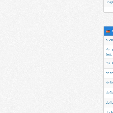
ung
D
allei
die
D
Entju
die
D
defl
defl
defl
defl
die
J