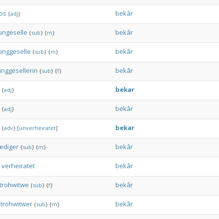
os
bekâr
{
adj
}
ungeselle
bekâr
{
sub
}
{
m
}
unggeselle
bekâr
{
sub
}
{
m
}
unggesellerin
bekâr
{
sub
}
{
f
}
bekar
{
adj
}
bekâr
{
adj
}
bekar
{
adv
}
[
unverheiratet
]
ediger
bekâr
{
sub
}
{
m
}
verheiratet
bekâr
trohwitwe
bekâr
{
sub
}
{
f
}
trohwitwer
bekâr
{
sub
}
{
m
}