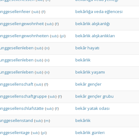
unggesellenfeier
bekârlığa
veda
eğlencesi
{
sub
}
{
f
}
unggesellengewohnheit
bekârlık
alışkanlığı
{
sub
}
{
f
}
unggesellengewohnheiten
bekârlık
alışkanlıkları
{
sub
}
{
pl
}
Junggesellenleben
bekâr
hayatı
{
sub
}
{
n
}
Junggesellenleben
bekârlık
{
sub
}
{
n
}
Junggesellenleben
bekârlık
yaşamı
{
sub
}
{
n
}
unggesellenschaft
bekâr
gençler
{
sub
}
{
f
}
unggesellenschaftgruppe
bekâr
gençler
grubu
{
sub
}
{
f
}
unggesellenschlafstätte
bekâr
yatak
odası
{
sub
}
{
f
}
unggesellenstand
bekârlık
{
sub
}
{
m
}
unggesellentage
bekârlık
günleri
{
sub
}
{
pl
}