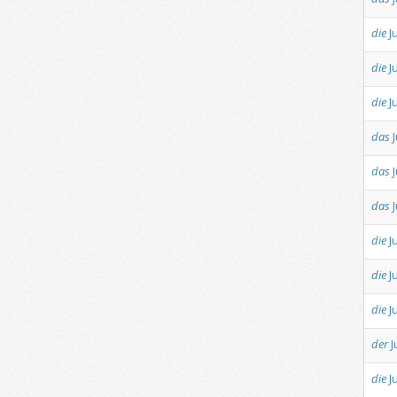
die
J
die
J
die
J
das
das
das
die
J
die
J
die
J
der
J
die
J