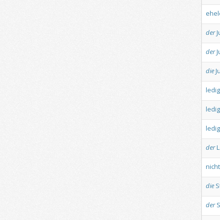
ehel
der
J
der
J
die
J
ledig
ledig
ledig
der
L
nicht
die
S
der
S