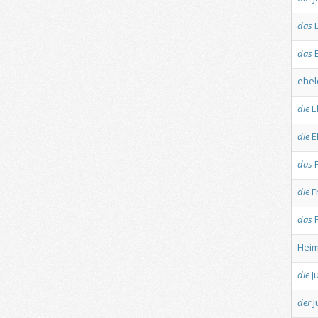
das
das
ehel
die
E
die
E
das
die
F
das
Hei
die
J
der
J