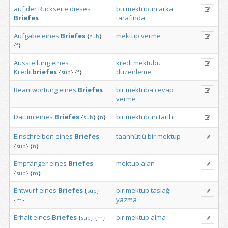
auf
der
Rückseite
dieses
bu
mektubun
arka
Briefes
tarafında
Aufgabe
eines
Briefes
mektup
verme
{
sub
}
{
f
}
Ausstellung
eines
kredi
mektubu
Kredit
briefes
düzenleme
{
sub
}
{
f
}
Beantwortung
eines
Briefes
bir
mektuba
cevap
verme
Datum
eines
Briefes
bir
mektubun
tarihi
{
sub
}
{
n
}
Einschreiben
eines
Briefes
taahhütlü
bir
mektup
{
sub
}
{
n
}
Empfänger
eines
Briefes
mektup
alan
{
sub
}
{
m
}
Entwurf
eines
Briefes
bir
mektup
taslağı
{
sub
}
yazma
{
m
}
Erhalt
eines
Briefes
bir
mektup
alma
{
sub
}
{
m
}