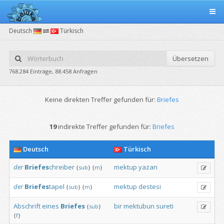
Deutsch
Türkisch
Übersetzen
768.284 Einträge, 88.458 Anfragen
Keine direkten Treffer gefunden für:
Briefes
19
indirekte Treffer gefunden für:
Briefes
Deutsch
Türkisch
der
Briefes
chreiber
mektup
yazan
{
sub
}
{
m
}
der
Briefes
tapel
mektup
destesi
{
sub
}
{
m
}
Abschrift
eines
Briefes
bir
mektubun
sureti
{
sub
}
{
f
}