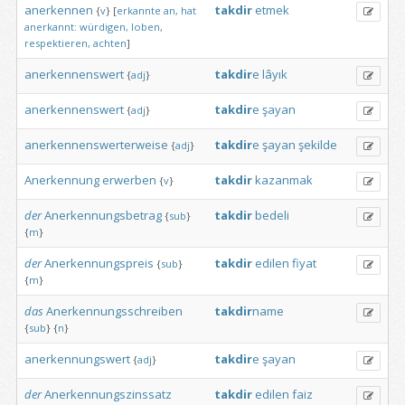
anerkennen
takdir
etmek
{
v
}
[
erkannte
an,
hat
anerkannt:
würdigen,
loben,
respektieren,
achten
]
anerkennenswert
takdir
e
lâyık
{
adj
}
anerkennenswert
takdir
e
şayan
{
adj
}
anerkennenswerterweise
takdir
e
şayan
şekilde
{
adj
}
Anerkennung
erwerben
takdir
kazanmak
{
v
}
der
Anerkennungsbetrag
takdir
bedeli
{
sub
}
{
m
}
der
Anerkennungspreis
takdir
edilen
fiyat
{
sub
}
{
m
}
das
Anerkennungsschreiben
takdir
name
{
sub
}
{
n
}
anerkennungswert
takdir
e
şayan
{
adj
}
der
Anerkennungszinssatz
takdir
edilen
faiz