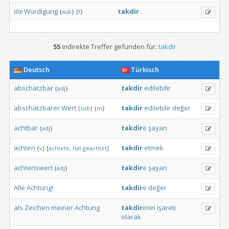
die
Würdigung
takdir
{
sub
}
{
f
}
55
indirekte Treffer gefunden für:
takdir
Deutsch
Türkisch
abschätzbar
takdir
edilebilir
{
adj
}
abschätzbarer
Wert
takdir
edilebilir
değer
{
sub
}
{
m
}
achtbar
takdir
e
şayan
{
adj
}
achten
takdir
etmek
{
v
}
[
achtete,
hat
geachtet
]
achtenswert
takdir
e
şayan
{
adj
}
Alle
Achtung!
takdir
e
değer
als
Zeichen
meiner
Achtung
takdir
imin
işareti
olarak