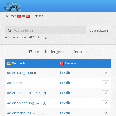
Deutsch
Türkisch
Übersetzen
768.284 Einträge, 78.285 Anfragen
17
direkte Treffer gefunden für:
takdir
Deutsch
Türkisch
die
Achtung
takdir
{
sub
}
{
f
}
ad
libitum
takdir
die
Anerkenntnis
takdir
{
sub
}
{
f
}
die
Anerkennung
takdir
{
sub
}
{
f
}
die
Anrechnung
takdir
{
sub
}
{
f
}