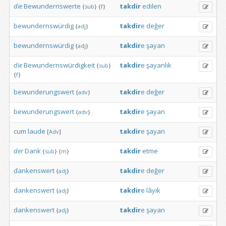
die
Bewundernswerte
takdir
edilen
{
sub
}
{
f
}
bewundernswürdig
takdir
e
değer
{
adj
}
bewundernswürdig
takdir
e
şayan
{
adj
}
die
Bewundernswürdigkeit
takdir
e
şayanlık
{
sub
}
{
f
}
bewunderungswert
takdir
e
değer
{
adv
}
bewunderungswert
takdir
e
şayan
{
adv
}
cum
laude
takdir
e
şayan
[
Adv
]
der
Dank
takdir
etme
{
sub
}
{
m
}
dankenswert
takdir
e
değer
{
adj
}
dankenswert
takdir
e
lâyık
{
adj
}
dankenswert
takdir
e
şayan
{
adj
}