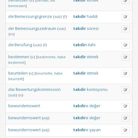
bemessen
takdir
etmek
{
v
}
[
bemaß,
hat
bemessen
]
die
Bemessungsgrenze
takdir
haddi
{
sub
}
{
f
}
der
Bemessungszeitraum
takdir
süresi
{
sub
}
{
m
}
die
Berufung
takdir
i
ilahi
{
sub
}
{
f
}
bestimmen
takdir
etmek
{
v
}
[
bestimmte,
habe
bestimmt
]
beurteilen
takdir
etmek
{
v
}
[
beurteilte,
habe
beurteilt
]
das
Bewertungskommission
takdir
komisyonu
{
sub
}
{
n
}
bewundemswert
takdir
e
değer
bewundernswert
takdir
e
değer
{
adj
}
bewundernswert
takdir
e
şayan
{
adj
}