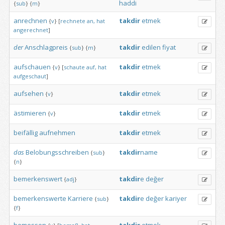
haddi
{
sub
}
{
m
}
anrechnen
takdir
etmek
{
v
}
[
rechnete
an,
hat
angerechnet
]
der
Anschlagpreis
takdir
edilen
fiyat
{
sub
}
{
m
}
aufschauen
takdir
etmek
{
v
}
[
schaute
auf,
hat
aufgeschaut
]
aufsehen
takdir
etmek
{
v
}
ästimieren
takdir
etmek
{
v
}
beifällig
aufnehmen
takdir
etmek
das
Belobungsschreiben
takdir
name
{
sub
}
{
n
}
bemerkenswert
takdir
e
değer
{
adj
}
bemerkenswerte
Karriere
takdir
e
değer
kariyer
{
sub
}
{
f
}