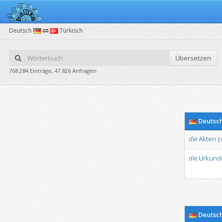
Deutsch
Türkisch
Übersetzen
768.284 Einträge, 47.826 Anfragen
Deutsc
die
Akten
{
die
Urkund
Deutsc