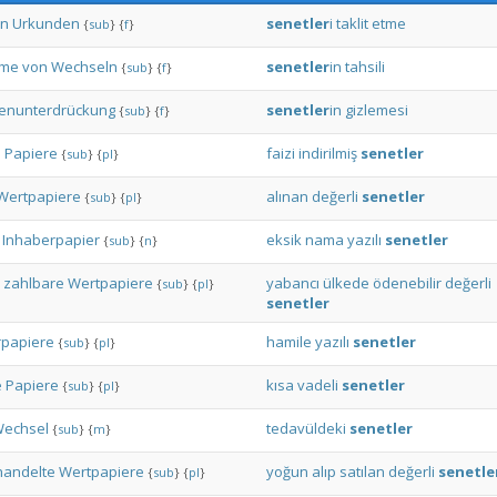
in
Urkunden
senetler
i
taklit
etme
{
sub
}
{
f
}
hme
von
Wechseln
senetler
in
tahsili
{
sub
}
{
f
}
enunterdrückung
senetler
in
gizlemesi
{
sub
}
{
f
}
e
Papiere
faizi
indirilmiş
senetler
{
sub
}
{
pl
}
Wertpapiere
alınan
değerli
senetler
{
sub
}
{
pl
}
Inhaberpapier
eksik
nama
yazılı
senetler
{
sub
}
{
n
}
zahlbare
Wertpapiere
yabancı
ülkede
ödenebilir
değerli
{
sub
}
{
pl
}
senetler
rpapiere
hamile
yazılı
senetler
{
sub
}
{
pl
}
e
Papiere
kısa
vadeli
senetler
{
sub
}
{
pl
}
echsel
tedavüldeki
senetler
{
sub
}
{
m
}
handelte
Wertpapiere
yoğun
alıp
satılan
değerli
senetle
{
sub
}
{
pl
}