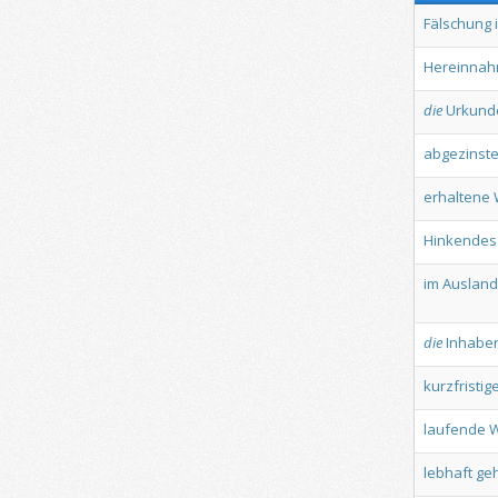
Fälschung
Hereinna
die
Urkund
abgezinst
erhaltene
Hinkendes
im
Ausland
die
Inhabe
kurzfristig
laufende
W
lebhaft
ge