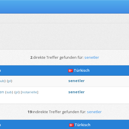
2
direkte Treffer gefunden für:
senetler
h
Türkisch
senetler
sub
}
{
pl
}
en
senetler
{
sub
}
{
pl
}
[
notarielle
]
19
indirekte Treffer gefunden für:
senetler
h
Türkisch