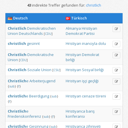
43
indirekte Treffer gefunden für:
christlich
Deutsch
Türkisch
Christlich
Demokratischen
Almanya
Hristiyan
Union
Deutschlands
Demokrat
Partisi
[
CDU
]
christlich
gesinnt
Hristiyan
inancıyla
dolu
Christlich
-Demokratische
Hristiyan
Demokrat
Union
birliği
[
CDU
]
Christlich
-Soziale
Union
Hristiyan
Sosyal
birliği
[
CSU
]
Christlich
e
Arbeiterjugend
Hristiyan
işçi
geçliği
{
sub
}
{
f
}
christlich
e
Beerdigung
Hristiyan
cenaze
töreni
{
sub
}
{
f
}
Christlich
e
Hristiyanca
barış
Friedenskonferenz
konferansı
{
sub
}
{
f
}
christlich
e
Gesinnung
Hristiyanca
zihniyeti
{
sub
}