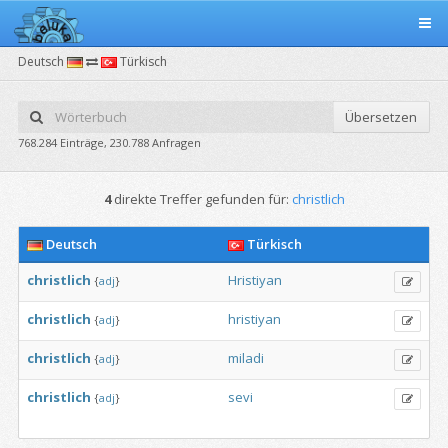
Deutsch
Türkisch
Übersetzen
768.284 Einträge, 230.788 Anfragen
4
direkte Treffer gefunden für:
christlich
Deutsch
Türkisch
christlich
Hristiyan
{
adj
}
christlich
hristiyan
{
adj
}
christlich
miladi
{
adj
}
christlich
sevi
{
adj
}