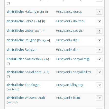
{
f
}
christlich
e
Haltung
Hristiyanca
duruş
{
sub
}
{
f
}
christlich
e
Lehre
Hristiyanlık
doktrini
{
sub
}
{
f
}
christlich
e
Liebe
Hristiyanca
sevgisi
{
sub
}
{
f
}
christlich
e
Religion
Hristiyanlık
dini
[
Religion
]
christlich
e
Religion
Hristiyanlık
dini
Christlich
e
Sozialethik
Hristiyanlık
sosyal
etiği
{
sub
}
{
f
}
christlich
e
Soziallehre
Hristiyanlık
sosyal
bilimi
{
sub
}
{
f
}
christlich
e
Theologin
Hristiyan
ilâhiyatçı
[
weiblich
]
christlich
e
Wissenschaft
Hristiyanlık
bilimi
{
sub
}
{
f
}