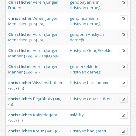
Christlich
er
Verein
Junger
genç
bayanların
Frauen
Hristiyan
derneği
christlich
er
Verein
junger
genç
insanların
Menschen
Hristiyan
derneği
{
sub
}
{
m
}
Christlich
er
Verein
Junger
gençlerin
Hristiyan
Menschen
derneği
{
sub
}
{
m
}
Christlich
er
Verein
Junger
Hristiyan
Genç
Erkekler
Männer
{
sub
}
{
m
}
[
CVJM,CVJF
]
Christlich
er
Verein
Junger
genç
erkeklerin
Männer
Hristiyan
derneği
{
sub
}
{
m
}
christlich
er
Wissenschaftler
Hristiyan
bilim
adamı
{
sub
}
{
m
}
christlich
es
Begräbnis
Hristiyan
cenaze
töreni
{
sub
}
{
n
}
christlich
es
Kalenderjahr
milâdi
yıl
{
sub
}
{
n
}
christlich
es
Kreuz
Hristiyan
haç
işareti
{
sub
}
{
n
}