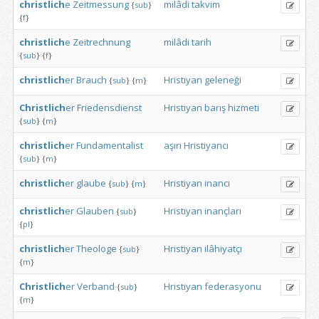
christlich
e
Zeitmessung
milâdi
takvim
{
sub
}
{
f
}
christlich
e
Zeitrechnung
milâdi
tarih
{
sub
}
{
f
}
christlich
er
Brauch
Hristiyan
geleneği
{
sub
}
{
m
}
Christlich
er
Friedensdienst
Hristiyan
barış
hizmeti
{
sub
}
{
m
}
christlich
er
Fundamentalist
aşırı
Hristiyancı
{
sub
}
{
m
}
christlich
er
glaube
Hristiyan
inancı
{
sub
}
{
m
}
christlich
er
Glauben
Hristiyan
inançları
{
sub
}
{
pl
}
christlich
er
Theologe
Hristiyan
ilâhiyatçı
{
sub
}
{
m
}
Christlich
er
Verband
Hristiyan
federasyonu
{
sub
}
{
m
}