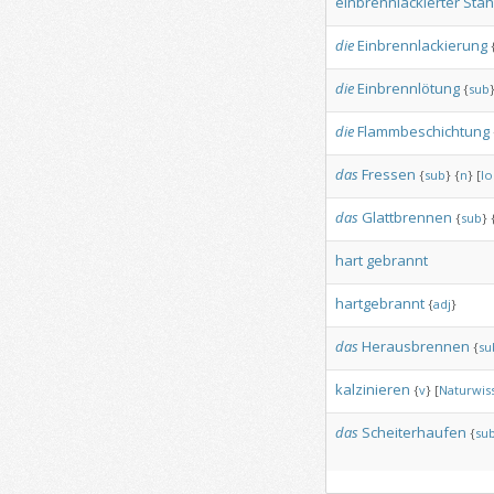
einbrennlackierter
Stah
die
Einbrennlackierung
die
Einbrennlötung
{
sub
die
Flammbeschichtung
das
Fressen
{
sub
}
{
n
}
[
lo
das
Glattbrennen
{
sub
}
hart
gebrannt
hartgebrannt
{
adj
}
das
Herausbrennen
{
su
kalzinieren
{
v
}
[
Naturwis
das
Scheiterhaufen
{
su