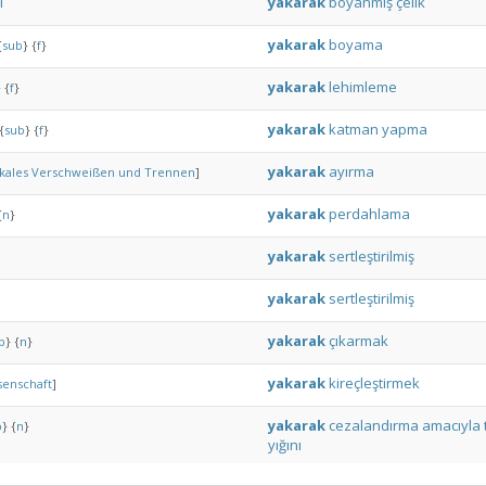
l
yakarak
boyanmış
çelik
yakarak
boyama
{
sub
}
{
f
}
yakarak
lehimleme
}
{
f
}
yakarak
katman
yapma
{
sub
}
{
f
}
yakarak
ayırma
kales
Verschweißen
und
Trennen
]
yakarak
perdahlama
{
n
}
yakarak
sertleştirilmiş
yakarak
sertleştirilmiş
yakarak
çıkarmak
b
}
{
n
}
yakarak
kireçleştirmek
senschaft
]
yakarak
cezalandırma
amacıyla
b
}
{
n
}
yığını