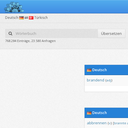
Deutsch
Türkisch
Übersetzen
768.284 Einträge, 23.580 Anfragen
Deutsch
brandend
{
adj
}
Deutsch
abbrennen
{
v
}
[
brannte