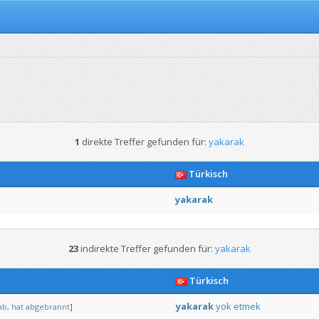
1
direkte Treffer gefunden für:
yakarak
Türkisch
yakarak
23
indirekte Treffer gefunden für:
yakarak
Türkisch
yakarak
yok
etmek
ab,
hat
abgebrannt
]