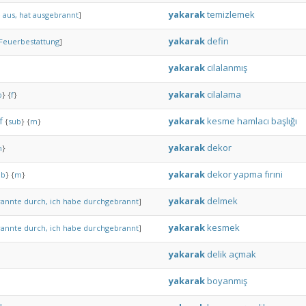
yakarak
temizlemek
e
aus,
hat
ausgebrannt
]
yakarak
defin
Feuerbestattung
]
yakarak
cilalanmış
yakarak
cilalama
b
}
{
f
}
f
yakarak
kesme
hamlacı
başlığı
{
sub
}
{
m
}
yakarak
dekor
m
}
yakarak
dekor
yapma
fırıni
ub
}
{
m
}
yakarak
delmek
rannte
durch,
ich
habe
durchgebrannt
]
yakarak
kesmek
rannte
durch,
ich
habe
durchgebrannt
]
yakarak
delik
açmak
yakarak
boyanmış