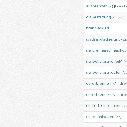
ausbrennen
{
v
}
[
brannt
die
Bestattung
{
sub
}
{
f
}
[
brandlackiert
die
Brandlackierung
{
su
der
Brennerschneidkop
der
Dekorbrand
{
sub
}
{
der
Dekorbrandofen
{
s
durchbrennen
{
v
}
[
ich
b
durchbrennen
{
v
}
[
ich
b
ein
Loch
einbrennen
{
v
}
einbrennlackiert
{
adj
}