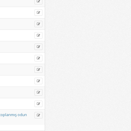
toplanmış
odun