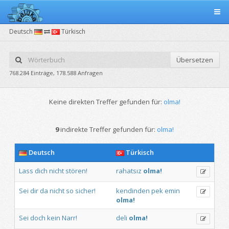
Deutsch
Türkisch
Übersetzen
768.284 Einträge, 178.588 Anfragen
Keine direkten Treffer gefunden für:
olma!
9
indirekte Treffer gefunden für:
olma!
Deutsch
Türkisch
Lass
dich
nicht
stören!
rahatsız
olma!
Sei
dir
da
nicht
so
sicher!
kendinden
pek
emin
olma!
Sei
doch
kein
Narr!
deli
olma!