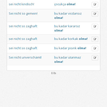
sei
nicht
kindisch!
çocukça
olma!
Sei
nicht
so
gemein!
bu
kadar
vicdansız
olma!
sei
nicht
so
zaghaft
bu
kadar
kararsız
olma!
sei
nicht
so
zaghaft
bu
kadar
korkak
olma!
sei
nicht
so
zaghaft
bu
kadar
pısırık
olma!
Sei
nicht
unverschämt!
bu
kadar
utanmaz
olma!
0.0s