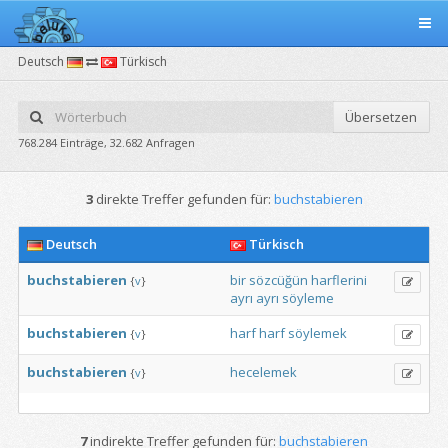
Deutsch
Türkisch
Übersetzen
768.284 Einträge, 32.682 Anfragen
3
direkte Treffer gefunden für:
buchstabieren
Deutsch
Türkisch
buchstabieren
bir
sözcüğün
harflerini
{
v
}
ayrı
ayrı
söyleme
buchstabieren
harf
harf
söylemek
{
v
}
buchstabieren
hecelemek
{
v
}
7
indirekte Treffer gefunden für:
buchstabieren