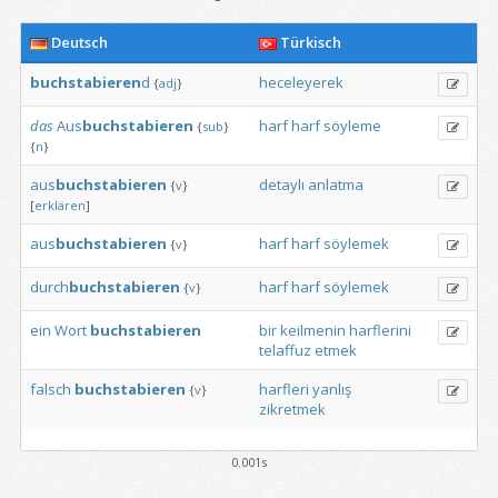
Deutsch
Türkisch
buchstabieren
d
heceleyerek
{
adj
}
das
Aus
buchstabieren
harf
harf
söyleme
{
sub
}
{
n
}
aus
buchstabieren
detaylı
anlatma
{
v
}
[
erklären
]
aus
buchstabieren
harf
harf
söylemek
{
v
}
durch
buchstabieren
harf
harf
söylemek
{
v
}
ein
Wort
buchstabieren
bir
keilmenin
harflerini
telaffuz
etmek
falsch
buchstabieren
harfleri
yanlış
{
v
}
zikretmek
0.001s