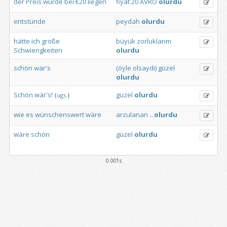
der
Preis
würde
bei
€20
liegen
fiyat
20
AVRO
olurdu
entstünde
peydah
olurdu
hätte
ich
große
büyük
zorluklarım
Schwierigkeiten
olurdu
schön
wär's
(öyle
olsaydı)
güzel
olurdu
Schön
wär's!
güzel
olurdu
{
ugs.
}
wie
es
wünschenswert
wäre
arzulanan
...
olurdu
wäre
schön
güzel
olurdu
0.001s