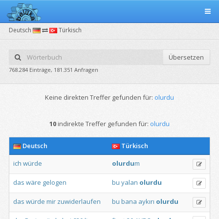
Deutsch
Türkisch
Übersetzen
768.284 Einträge, 181.351 Anfragen
Keine direkten Treffer gefunden für:
olurdu
10
indirekte Treffer gefunden für:
olurdu
Deutsch
Türkisch
ich
würde
olurdu
m
das
wäre
gelogen
bu
yalan
olurdu
das
würde
mir
zuwiderlaufen
bu
bana
aykırı
olurdu