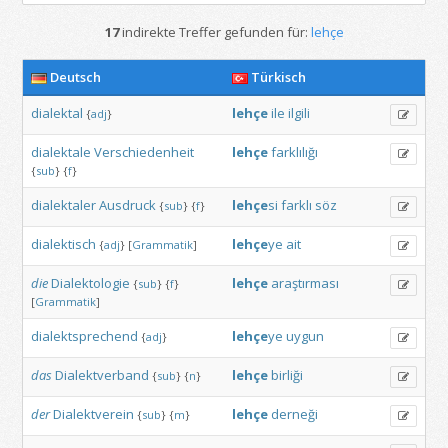
17
indirekte Treffer gefunden für:
lehçe
Deutsch
Türkisch
dialektal
lehçe
ile
ilgili
{
adj
}
dialektale
Verschiedenheit
lehçe
farklılığı
{
sub
}
{
f
}
dialektaler
Ausdruck
lehçe
si
farklı
söz
{
sub
}
{
f
}
dialektisch
lehçe
ye
ait
{
adj
}
[
Grammatik
]
die
Dialektologie
lehçe
araştırması
{
sub
}
{
f
}
[
Grammatik
]
dialektsprechend
lehçe
ye
uygun
{
adj
}
das
Dialektverband
lehçe
birliği
{
sub
}
{
n
}
der
Dialektverein
lehçe
derneği
{
sub
}
{
m
}