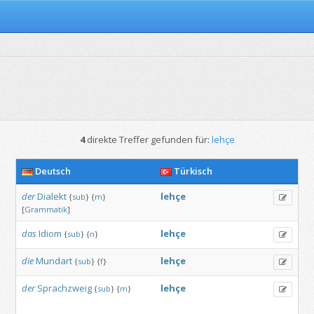
4
direkte Treffer gefunden für:
lehçe
Deutsch
Türkisch
der
Dialekt
lehçe
{
sub
}
{
m
}
[
Grammatik
]
das
Idiom
lehçe
{
sub
}
{
n
}
die
Mundart
lehçe
{
sub
}
{
f
}
der
Sprachzweig
lehçe
{
sub
}
{
m
}