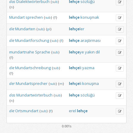
das
Dialektwörterbuch
lehçe
sözlüğü
{
sub
}
{
n
}
Mundart
sprechen
lehçe
konuşmak
{
sub
}
{
f
}
die
Mundarten
lehçe
ler
{
sub
}
{
pl
}
die
Mundartforschung
lehçe
araştırması
{
sub
}
{
f
}
mundartnahe
Sprache
lehçe
ye
yakın
dil
{
sub
}
{
f
}
die
Mundartschreibung
lehçe
li
yazma
{
sub
}
{
f
}
der
Mundartsprecher
lehçe
li
konuşma
{
sub
}
{
m
}
das
Mundartwörterbuch
lehçe
sözlüğü
{
sub
}
{
n
}
die
Ortsmundart
erel
lehçe
{
sub
}
{
f
}
0.001s