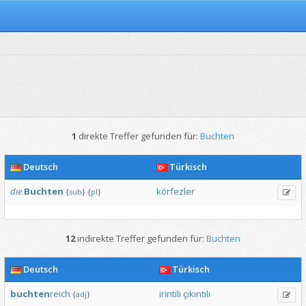
1
direkte Treffer gefunden für:
Buchten
Deutsch
Türkisch
die
Buchten
körfezler
{
sub
}
{
pl
}
12
indirekte Treffer gefunden für:
Buchten
Deutsch
Türkisch
buchten
reich
irintili
çıkıntılı
{
adj
}